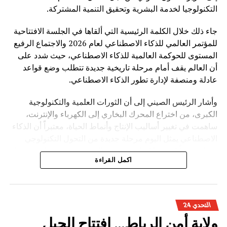
التكنولوجيا لخدمة البشرية وتحقيق التنمية المشتركة.
جاء ذلك خلال الكلمة الرئيسية التي ألقاها في الجلسة الافتتاحية
للمؤتمر العالمي للذكاء الاصطناعي لعام 2026 والاجتماع الرفيع
المستوى للحوكمة العالمية للذكاء الاصطناعي، حيث شدد على
أن العالم يقف أمام مرحلة تاريخية جديدة تتطلب وضع قواعد
عادلة ومنصفة لإدارة تطور الذكاء الاصطناعي.
وأشار الرئيس الصيني إلى أن الثورات العلمية والتكنولوجية
الكبرى، من اختراع المحرك البخاري إلى الكهرباء والإنترنت،
ساهمت في تغيير أساليب الإنتاج وأنماط الحياة، معتبراً أن الذكاء
الاصطناعي يمثل اليوم مرحلة جديدة من التحول التكنولوجي
تحمل فرصاً كبيرة، لكنها تفرض في الوقت نفسه تحديات مرتبطة
اكمل القراءة
بالأمن والأخلاق والعدالة.
وأوضح شي جينبينغ أن تطوير الذكاء الاصطناعي ينبغي أن يقوم
على أربعة مبادئ أساسية، تتمثل في الانفتاح والتعاون لتحقيق
التحدي 24
التنمية المدفوعة بالابتكار، وتعزيز السلامة والرقابة لضمان
ولاية أمن الرباط… افتتاح الجيل
استخدام التكنولوجيا بشكل مسؤول، واحترام تنوع الحضارات