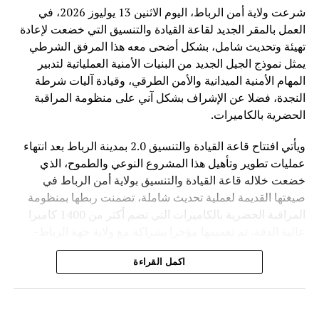
فقط تطوير القدرات التقنية، بل ضمان أن تكون هذه القدرات
شرعت ولاية أمن الرباط، اليوم الاثنين 13 يوليوز 2026، في
متاحة بشكل عادل وآمن لجميع الدول.
العمل بالمقر الجديد لقاعة القيادة والتنسيق التي خضعت لإعادة
تهيئة وتحديث شامل، بشكل أضحى معه هذا المرفق الشرطي
وفي ظل المنافسة العالمية المتزايدة في مجال الذكاء
يمثل نموذج الجيل الجديد من البنيات الأمنية العملياتية لتدبير
الاصطناعي، تطرح الصين رؤية تقوم على اعتبار التكنولوجيا
المهام الأمنية الميدانية والأمن الطرقي، وقيادة آليات شرطة
جسراً للتعاون والتنمية، وليس مجالاً للصراع، مؤكدة أن مستقبل
النجدة، فضلا عن الإشراف بشكل آني على منظومة المراقبة
الذكاء الاصطناعي يجب أن يكون قائماً على الحكمة البشرية
الحضرية بالكاميرات.
والمسؤولية المشتركة من أجل خدمة رفاهية الشعوب
ويأتي افتتاح قاعة القيادة والتنسيق 2.0 بمدينة الرباط بعد انتهاء
عمليات تطوير وتأهيل هذا المشروع النوعي والطموح، الذي
خضعت خلاله قاعة القيادة والتنسيق بولاية أمن الرباط في
صيغتها القديمة لعملية تحديث شاملة، تضمنت ربطها بمنظومة
المراقبة الحضرية بالكاميرات التي تضم أكثر من 1400 كاميرا
عالية الدقة، تم تعميمها مؤخرا بشراكة مع ولاية جهة الرباط-
القنيطرة، فضلا عن تحديث بنيتها المعلوماتية التحتية من خلال
اكمل القراءة
تدعيمها بمختلف أنظمة الاتصال ونقل البيانات التابعة للأمن
الوطني.
ويهدف هذا المرفق الخدماتي المحدث إلى احتضان مجموعة من