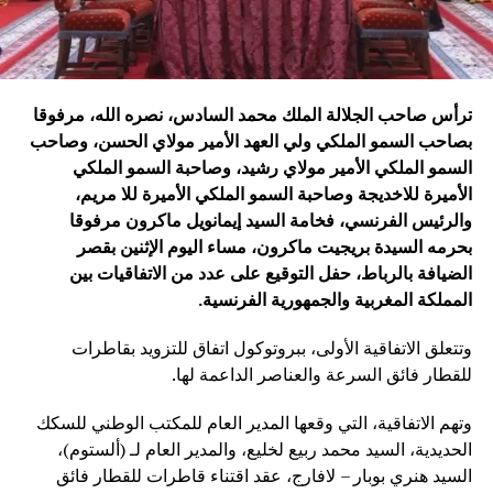
ترأس صاحب الجلالة الملك محمد السادس، نصره الله، مرفوقا
بصاحب السمو الملكي ولي العهد الأمير مولاي الحسن، وصاحب
السمو الملكي الأمير مولاي رشيد، وصاحبة السمو الملكي
الأميرة للاخديجة وصاحبة السمو الملكي الأميرة للا مريم،
والرئيس الفرنسي، فخامة السيد إيمانويل ماكرون مرفوقا
بحرمه السيدة بريجيت ماكرون، مساء اليوم الإثنين بقصر
الضيافة بالرباط، حفل التوقيع على عدد من الاتفاقيات بين
المملكة المغربية والجمهورية الفرنسية
.
وتتعلق الاتفاقية الأولى، ببروتوكول اتفاق للتزويد بقاطرات
للقطار فائق السرعة والعناصر الداعمة لها.
وتهم الاتفاقية، التي وقعها المدير العام للمكتب الوطني للسكك
الحديدية، السيد محمد ربيع لخليع، والمدير العام لـ (ألستوم)،
السيد هنري بوبار – لافارج، عقد اقتناء قاطرات للقطار فائق