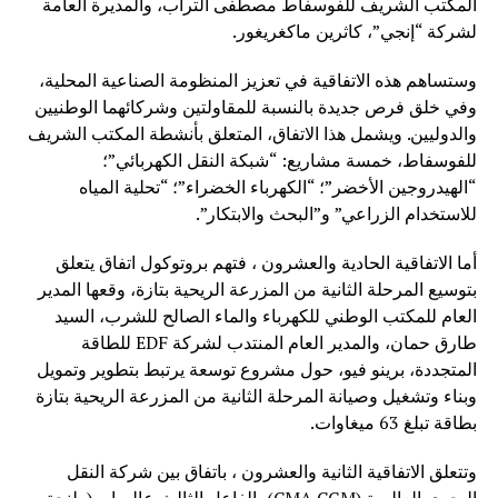
المكتب الشريف للفوسفاط مصطفى التراب، والمديرة العامة
لشركة “إنجي”، كاثرين ماكغريغور.
وستساهم هذه الاتفاقية في تعزيز المنظومة الصناعية المحلية،
وفي خلق فرص جديدة بالنسبة للمقاولتين وشركائهما الوطنيين
والدوليين. ويشمل هذا الاتفاق، المتعلق بأنشطة المكتب الشريف
للفوسفاط، خمسة مشاريع: “شبكة النقل الكهربائي”؛
“الهيدروجين الأخضر”؛ “الكهرباء الخضراء”؛ “تحلية المياه
للاستخدام الزراعي” و”البحث والابتكار”.
أما الاتفاقية الحادية والعشرون ، فتهم بروتوكول اتفاق يتعلق
بتوسيع المرحلة الثانية من المزرعة الريحية بتازة، وقعها المدير
العام للمكتب الوطني للكهرباء والماء الصالح للشرب، السيد
طارق حمان، والمدير العام المنتدب لشركة EDF للطاقة
المتجددة، برينو فيو، حول مشروع توسعة يرتبط بتطوير وتمويل
وبناء وتشغيل وصيانة المرحلة الثانية من المزرعة الريحية بتازة
بطاقة تبلغ 63 ميغاوات.
وتتعلق الاتفاقية الثانية والعشرون ، باتفاق بين شركة النقل