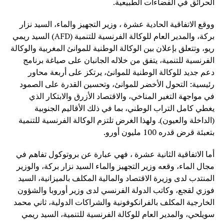
الحرائق في الفضاءات الطبيعية.
ووقع الاتفاقية الحادية عشرة ، وزير التجهيز والماء، السيد نزار
بركة، والمدير العام للوكالة الفرنسية للتنمية (AFD) السيد ريمي
ريو، وتتعلق بإعلان بين الوكالة الوطنية للموانئ المغربية والوكالة
الفرنسية للتنمية، يتفق من خلاله الجانبان على صياغة برنامج
دعم جديد للوكالة الوطنية للموانئ، يرتكز على أربعة محاور
رئيسية: التحول الأخضر للموانئ، وتحسين القدرة على الصمود
في مواجهة التغير المناخي، والاقتصاد الأزرق والابتكار الذي
يغطي كامل التراب الوطني، بما في ذلك الأقاليم الجنوبية
(الداخلة والعيون). ولهذا الغرض تلتزم الوكالة الفرنسية للتنمية
بتعبئة قرض قدره 100 مليون أورو.
أما الاتفاقية الثانية عشرة ، فهي عبارة عن بروتوكول تفاهم في
مجال الماء، وقعه وزير التجهيز والماء السيد نزار بركة، والوزير
المنتدب لدى وزيرة الاقتصاد والمالية المكلف بالميزانية، السيد
فوزي لقجع، وكاتب الدولة الفرنسي لدى وزير أوروبا والشؤون
الخارجية المكلف بالفرانكوفونية والشراكات الدولية، ثاني محمد
سويلحي، والمدير العام للوكالة الفرنسية للتنمية، السيد ريمي