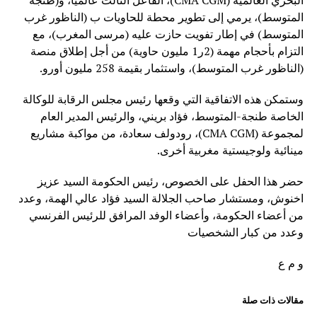
البحري العالمية (CMA CGM)، الفاعل الثالث عالميا، و(طنجة
المتوسط)، يرمي إلى تطوير محطة للحاويات ب (الناظور غرب
المتوسط) في إطار تفويت حازت عليه (مرسى المغرب)، مع
التزام بأحجام مهمة (2ر1 مليون حاوية) من أجل إطلاق منصة
(الناظور غرب المتوسط)، واستثمار بقيمة 258 مليون أورو.
وستمكن هذه الاتفاقية التي وقعها رئيس مجلس الرقابة للوكالة
الخاصة طنجة-المتوسط، فؤاد بريني، والرئيس المدير العام
لمجموعة (CMA CGM)، رودولف سعادة، من مواكبة مشاريع
مينائية ولوجيستية مغربية أخرى.
حضر هذا الحفل على الخصوص، رئيس الحكومة السيد عزيز
اخنوش، ومستشار صاحب الجلالة السيد فؤاد عالي الهمة، وعدد
من أعضاء الحكومة، وأعضاء الوفد المرافق للرئيس الفرنسي
وعدد من كبار الشخصيات
و م ع
مقالات ذات صلة