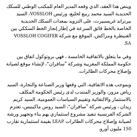
وينص هذا العقد، الذي وقعه المدير العام للمكتب الوطني للسكك
الحديدية السيد محمد ربيع لخليع، ورئيس VOSSLOH، السيد
بيرتراند غريسبيرت، على التزويد بمعدات السكك الحديدية
الخاصة بالخط فائق السرعة في إطار إنجاز الخط السككي بين
القنيطرة ومراكش، الموقع مع شركة VOSSLOH COGIFER
SA.
وفي ما يتعلق بالاتفاقية الخامسة ، فهي بروتوكول اتفاق بين
حكومة المملكة المغربية وشركة “سافران”، لإنشاء موقع لصيانة
وإصلاح محركات الطائرات.
وبموجب هذه الاتفاقية، التي وقعها وزير الصناعة والتجارة، السيد
رياض مزور، والوزير المنتدب لدى رئيس الحكومة المكلف
بالاستثمار والالتقائية وتقييم السياسات العمومية، السيد كريم
زيدان ، ورئيس شركة “سافران”، السيد روس ماكينيس، تعتزم
الشركة الفرنسية تنفيذ مشروع استثماري يهم بناء وتجهيز ورشة
لصيانة وإصلاح محركات الطائرات LEAP بقيمة استثمارية تقارب
130 مليون أورو.