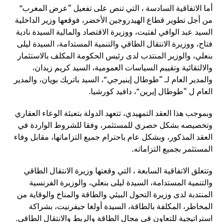
أما الاتفاقية السادسة ، التي تنص على تفعيل “عرض المغرب”
من أجل تطوير قطاع الهيدروجين الأخضر، فوقعها وزير الداخلية
السيد عبد الوافي لفتيت، ووزيرة الاقتصاد والمالية السيدة نادية
فتاح، ووزيرة الانتقال الطاقي والتنمية المستدامة، السيدة ليلى
بنعلي، والوزير المنتدب لدى رئيس الحكومة المكلف بالاستثمار
والالتقائية وتقييم السياسات العمومية، السيد كريم زيدان،
والمدير العام لـ “طوطال إينيرجي”، السيد باتريك بويان، والمدير
العام ل “طوطال إيرين”، دافيد كورشيا.
وبموجب هذا العقد التمهيدي، تتعهد الدولة بتعبئة الوعاء العقاري
وتخصيصه بشكل حصري للمستثمر، وفقا للشروط الواردة في
العقد المذكور، وبشكل عام باحترام جميع التزاماتها، مقابل وفاء
المستثمر بجميع التزاماته.
وتتعلق الاتفاقية السابعة ، التي وقعتها وزيرة الانتقال الطاقي
والتنمية المستدامة، السيدة ليلى بنعلي، والوزيرة الفرنسية
المنتدبة لدى وزيرة التحول البيئي والطاقة والمناخ والوقاية من
المخاطر، المكلفة بالطاقة، السيدة أولغا جيفرنيت، بشراكة
استراتيجية للتعاون في مجال الطاقة والربط والانتقال الطاقي.