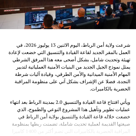
دول جنوب شرق آسيا.
ويرى مراقبون أن الدعوة الصينية إلى تعزيز التعاون في مجال
الذكاء الاصطناعي تعكس التحول المتزايد لهذه التكنولوجيا إلى
قضية عالمية تتجاوز الحدود، حيث أصبح التحدي الأساسي ليس
فقط تطوير القدرات التقنية، بل ضمان أن تكون هذه القدرات
شرعت ولاية أمن الرباط، اليوم الاثنين 13 يوليوز 2026، في
متاحة بشكل عادل وآمن لجميع الدول.
العمل بالمقر الجديد لقاعة القيادة والتنسيق التي خضعت لإعادة
تهيئة وتحديث شامل، بشكل أضحى معه هذا المرفق الشرطي
وفي ظل المنافسة العالمية المتزايدة في مجال الذكاء
يمثل نموذج الجيل الجديد من البنيات الأمنية العملياتية لتدبير
الاصطناعي، تطرح الصين رؤية تقوم على اعتبار التكنولوجيا
المهام الأمنية الميدانية والأمن الطرقي، وقيادة آليات شرطة
جسراً للتعاون والتنمية، وليس مجالاً للصراع، مؤكدة أن مستقبل
النجدة، فضلا عن الإشراف بشكل آني على منظومة المراقبة
الذكاء الاصطناعي يجب أن يكون قائماً على الحكمة البشرية
الحضرية بالكاميرات.
والمسؤولية المشتركة من أجل خدمة رفاهية الشعوب
ويأتي افتتاح قاعة القيادة والتنسيق 2.0 بمدينة الرباط بعد انتهاء
عمليات تطوير وتأهيل هذا المشروع النوعي والطموح، الذي
خضعت خلاله قاعة القيادة والتنسيق بولاية أمن الرباط في
صيغتها القديمة لعملية تحديث شاملة، تضمنت ربطها بمنظومة
المراقبة الحضرية بالكاميرات التي تضم أكثر من 1400 كاميرا