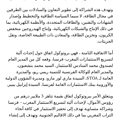
وتهدف هذه الشراكة إلى تطوير التعاون والمبادلات بين الطرفين
في مجال الطاقة، لا سيما السياسة الطاقية والتخطيط وإصدار
الشهادات والتقنين، والطاقات المتجددة، والأنظمة الكهربائية، بما
في ذلك الإنتاج والشبكات الكهربائية، وإنتاج الهيدروجين منخفض
الكربون، وتخزين الطاقة، والمعادن ذات الطبيعة الخاصة، ونقل
الجزيئات.
أما الاتفاقية الثامنة ، فهي بروتوكول اتفاق حول إحداث آلية
لتسريع الاستثمارات المغرب-فرنسا، وقعه كل من المدير العام
لصندوق محمد السادس للاستثمار، السيد محمد بنشعبون،
والمدير العام للوكالة الفرنسية للتنمية ريمي ريو، والمديرة
العامة لـ STOA، السيدة ماري لور مازو، ومديرة الشؤون الدولية
والأوروبية ببنك الاستثمارات العامة لفرنسا، السيدة إيزابيل بيبير.
ويتعلق الأمر ببروتوكول اتفاق بقيمة تناهز 3 ملايير درهم من
رؤوس الأموال، لإحداث آلية لتسريع الاستثمار المغرب – فرنسا
وشراكة متساوية تهدف إلى تحفيز الاستثمار في كافة أنحاء
التراب المغربي بما في ذلك الاقاليم الجنوبية. وتهدف إلى إنشاء