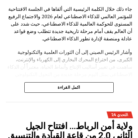
جاء ذلك خلال الكلمة الرئيسية التي ألقاها في الجلسة الافتتاحية
للمؤتمر العالمي للذكاء الاصطناعي لعام 2026 والاجتماع الرفيع
المستوى للحوكمة العالمية للذكاء الاصطناعي، حيث شدد على
أن العالم يقف أمام مرحلة تاريخية جديدة تتطلب وضع قواعد
عادلة ومنصفة لإدارة تطور الذكاء الاصطناعي.
وأشار الرئيس الصيني إلى أن الثورات العلمية والتكنولوجية
الكبرى، من اختراع المحرك البخاري إلى الكهرباء والإنترنت،
ساهمت في تغيير أساليب الإنتاج وأنماط الحياة، معتبراً أن الذكاء
الاصطناعي يمثل اليوم مرحلة جديدة من التحول التكنولوجي
تحمل فرصاً كبيرة، لكنها تفرض في الوقت نفسه تحديات مرتبطة
اكمل القراءة
بالأمن والأخلاق والعدالة.
وأوضح شي جينبينغ أن تطوير الذكاء الاصطناعي ينبغي أن يقوم
على أربعة مبادئ أساسية، تتمثل في الانفتاح والتعاون لتحقيق
التحدي 24
التنمية المدفوعة بالابتكار، وتعزيز السلامة والرقابة لضمان
ولاية أمن الرباط… افتتاح الجيل
استخدام التكنولوجيا بشكل مسؤول، واحترام تنوع الحضارات
والثقافات، إضافة إلى تعزيز التضامن الدولي لبناء منظومة
الثاني 2.0 من قاعة القيادة والتنسيق