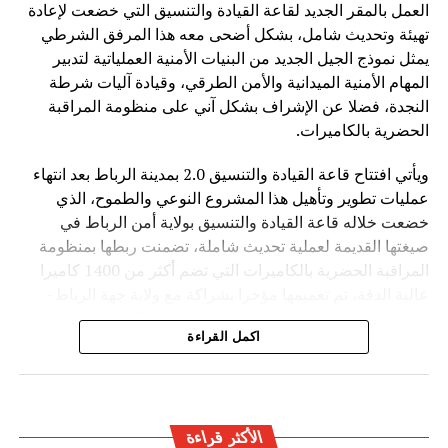
متاحة بشكل عادل وآمن لجميع الدول.
العمل بالمقر الجديد لقاعة القيادة والتنسيق التي خضعت لإعادة
تهيئة وتحديث شامل، بشكل أضحى معه هذا المرفق الشرطي
وفي ظل المنافسة العالمية المتزايدة في مجال الذكاء
يمثل نموذج الجيل الجديد من البنيات الأمنية العملياتية لتدبير
الاصطناعي، تطرح الصين رؤية تقوم على اعتبار التكنولوجيا
المهام الأمنية الميدانية والأمن الطرقي، وقيادة آليات شرطة
جسراً للتعاون والتنمية، وليس مجالاً للصراع، مؤكدة أن مستقبل
النجدة، فضلا عن الإشراف بشكل آني على منظومة المراقبة
الذكاء الاصطناعي يجب أن يكون قائماً على الحكمة البشرية
الحضرية بالكاميرات.
والمسؤولية المشتركة من أجل خدمة رفاهية الشعوب
ويأتي افتتاح قاعة القيادة والتنسيق 2.0 بمدينة الرباط بعد انتهاء
عمليات تطوير وتأهيل هذا المشروع النوعي والطموح، الذي
خضعت خلاله قاعة القيادة والتنسيق بولاية أمن الرباط في
صيغتها القديمة لعملية تحديث شاملة، تضمنت ربطها بمنظومة
المراقبة الحضرية بالكاميرات التي تضم أكثر من 1400 كاميرا
عالية الدقة، تم تعميمها مؤخرا بشراكة مع ولاية جهة الرباط-
القنيطرة، فضلا عن تحديث بنيتها المعلوماتية التحتية من خلال
اكمل القراءة
تدعيمها بمختلف أنظمة الاتصال ونقل البيانات التابعة للأمن
الوطني.
ويهدف هذا المرفق الخدماتي المحدث إلى احتضان مجموعة من
العمليات الأمنية الأساسية والحيوية ضمن بناية واحدة، تجمع بين
الأكثر قراءة