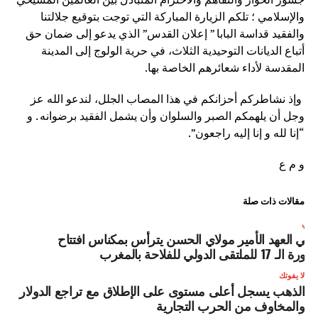
والإسلامي ؛ تلكم الزيارة المباركة التي توجت بتوقيع جلالتنا
والفقيد قداسة البابا ” إعلان القدس” الذي يدعو إلى ضمان حق
أتباع الديانات التوحيدية الثلاث، في حرية الولوج إلى المدينة
المقدسة لأداء شعائرهم الخاصة بها.
وإذ نشاطركم أحزانكم في هذا المصاب الجلل، لندعو الله عز
وجل أن يلهمكم الصبر والسلوان وأن يشمل الفقيد برضوانه . و
“إنا لله و إنا إليه راجعون”.
و م ع
مقالات ذات صلة
لتالي
لي العهد الأمير مولاي الحسن يترأس بمكناس افتتاح
لدورة الـ 17 للملتقى الدولي للفلاحة بالمغرب
لا يفوتك
الذهب يسجل أعلى مستوى على الإطلاق مع تراجع الدولار
والمخاوف من الحرب التجارية