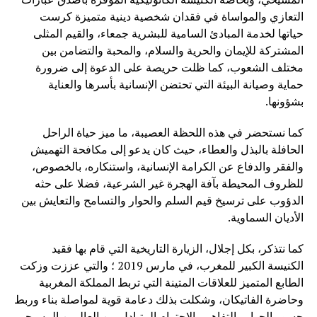
التعازي والمواساة في فقدان شخصية دينية متميزة كرست
حياتها لخدمة المبادئ السامية للبشرية جمعاء، والقيم المثلى
المشتركة للإيمان والحرية والسلام، والمحبة والتضامن بين
مختلف الشعوب، كما ظلت حريصة على الدعوة إلى ضرورة
حماية وصيانة البيئة التي تحتضن الإنسانية بأسرها والعناية
بشؤونها.
كما نستحضر في هذه اللحظة العصيبة، ما ميز حياة الراحل
الحافلة بالبذل والعطاء، حيث كان يدعو إلى مكافحة التهميش
والفقر والدفاع عن الكرامة الإنسانية، واستنكاره، بالخصوص،
للظروف المحيطة بآفة الهجرة غير الشرعية، فضلا على حثه
الدؤوب على ترسيخ قيم السلم والحوار والتسامح والتعايش بين
الأديان السماوية.
كما نتذكر، بكل إجلال، الزيارة التاريخية التي قام بها فقيد
الكنيسة الكبير للمغرب، في مارس 2019 ؛ والتي عززت وزكت
الطابع المتميز للعلاقات المتينة التي تربط المملكة المغربية
وحاضرة الفاتيكان، وشكلت بذلك دعامة قوية لمواصلة بناء وربط
جسور الحوار والتفاهم والاحترام المتبادل بين العالمين المسيحي