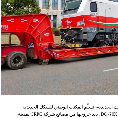
 الحديدية، تسلّم المكتب الوطني للسكك الحديدية
(ONCF) دفعة جديدة من القاطرات من سلسلة DO-70X، بعد خروجها من مصانع شركة CRRC بمدينة