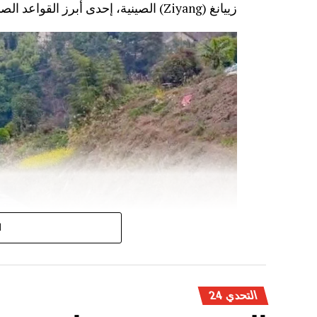
زييانغ (Ziyang) الصينية، إحدى أبرز القواعد الصناعية المتخصصة في تصنيع معدات النقل السككي.
ا
التحدي 24