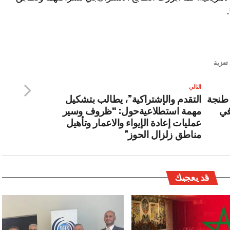
تعزية
التالي
 طنجة
التقدم والإشتراكية”، يطالب بتشكيل
سيمة يصل إلى 45,87 في
مهمة استطلاعيةحول: “ظروف وسير
عمليات إعادة الإيواء والاعمار وتأهيل
مناطق زلزال الحوز”
قد يعجبك