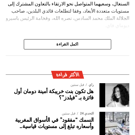
السنغال، وسعيهما المتواصل نحو الارتقاء بالتعاون المشترك إلى
مستويات متعددة الأبعاد، وفقا لتطلعات قائدي البلدين، صاحب
الجلالة الملك محمد السادس، نصره الله، وفخامة الرئيس باسيرو
ديوماي فاي.
كما شدد الطرفان يضيف البلاغ ” على أن المغرب والسنغال
اكمل القراءة
سيظلان وفيّين لروح الأخوة والتضامن والاحترام التي كرسها كل
منهما لفائدة القارة الإفريقية، والتنويه بدور الجالية المغربية
المقيمة في السنغال، والجالية السنغالية المقيمة في المغرب،
في إغناء الشراكة المتميزة بين البلدين.
الأكثر قراءة
رأي
قبل سنتين
هل تكون بنت خريبكة أمينة دومان أول
فائزة بـ “فيلدز”؟
التحدي 24
قبل سنتين
السمك “مفقود” في الأسواق المغربية
وأسعاره تبلغ إلى مستويات قياسية..