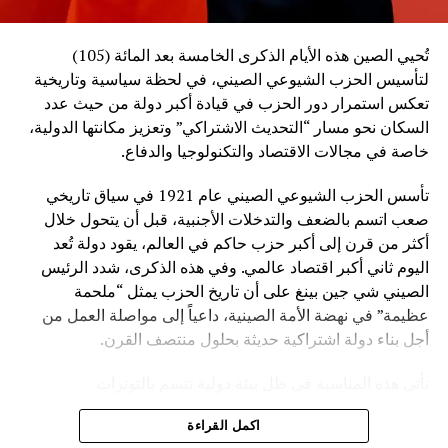
تُحيي الصين هذه الأيام الذكرى الخامسة بعد المائة (105)
لتأسيس الحزب الشيوعي الصيني، في لحظة سياسية وتاريخية
تعكس استمرار دور الحزب في قيادة أكبر دولة من حيث عدد
السكان نحو مسار “التحديث الاشتراكي” وتعزيز مكانتها الدولية،
خاصة في مجالات الاقتصاد والتكنولوجيا والدفاع.
تأسس الحزب الشيوعي الصيني عام 1921 في سياق تاريخي
صعب اتسم بالضعف والتدخلات الأجنبية، قبل أن يتحول خلال
أكثر من قرن إلى أكبر حزب حاكم في العالم، يقود دولة تُعد
اليوم ثاني أكبر اقتصاد عالمي. وفي هذه الذكرى، شدد الرئيس
الصيني شي جين بينغ على أن تاريخ الحزب يمثل “ملحمة
عظيمة” في نهضة الأمة الصينية، داعياً إلى مواصلة العمل من
أجل بناء دولة اشتراكية حديثة بحلول منتصف القرن.
تأتي هذه المناسبة في ظل بيئة دولية تتسم بالتوترات
الجيوسياسية والتغيرات الاقتصادية، حيث تؤكد القيادة الصينية أن
اكمل القراءة
العالم يعيش مرحلة “تغيرات عميقة غير مسبوقة”. وفي هذا