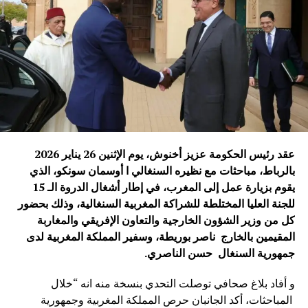
واختُتم اللقاء بالتأكيد على أن سبعين عامًا من العلاقات الصينية
الإفريقية ليست مجرد محطة تاريخية للاحتفال، بل فرصة لتجديد
الالتزام ببناء شراكة أكثر قوة وفعالية، تستجيب لتطلعات
الشعوب الإفريقية والصينية وتساهم في تحقيق التنمية المشتركة
والسلام والاستقرار على المستوى الدولي.
ويأتي هذا اللقاء في وقت تشهد فيه العلاقات الصينية الإفريقية
زخماً متزايداً، مدفوعاً برؤية مشتركة تقوم على التعاون
والتضامن وتحقيق المصالح المتبادلة، بما يعزز مكانة هذه
الشراكة كإحدى أهم العلاقات الدولية في القرن الحادي
عقد رئيس الحكومة عزيز أخنوش، يوم الإثنين 26 يناير 2026
والعشرين.
بالرباط، مباحثات مع نظيره ‏السنغالي ا أوسمان ‏سونكو، الذي
يقوم بزيارة عمل إلى المغرب، في إطار أشغال الدروة الـ 15
محمد نبيل – بكين
للجنة العليا المختلطة للشراكة المغربية السنغالية، وذلك بحضور
كل من وزير الشؤون الخارجية والتعاون الإفريقي والمغاربة
الصورة: منتدى التعاون الصيني-الإفريقي، بكين — المصدر: ويكيميديا كومنز
المقيمين بالخارج ناصر بوريطة، وسفير المملكة المغربية لدى
(رخصة CC BY-SA 4.0).
جمهورية السنغال حسن الناصري
.
و أفاد بلاغ صحافي توصلت التحدي بنسخة منه انه “خلال
المباحثات، أكد الجانبان حرص المملكة المغربية وجمهورية