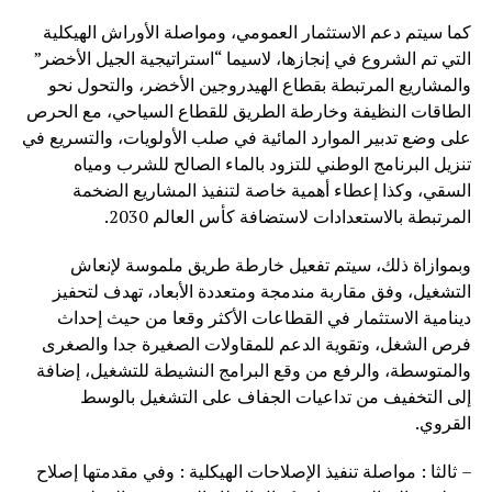
كما سيتم دعم الاستثمار العمومي، ومواصلة الأوراش الهيكلية
التي تم الشروع في إنجازها، لاسيما “استراتيجية الجيل الأخضر”
والمشاريع المرتبطة بقطاع الهيدروجين الأخضر، والتحول نحو
الطاقات النظيفة وخارطة الطريق للقطاع السياحي، مع الحرص
على وضع تدبير الموارد المائية في صلب الأولويات، والتسريع في
تنزيل البرنامج الوطني للتزود بالماء الصالح للشرب ومياه
السقي، وكذا إعطاء أهمية خاصة لتنفيذ المشاريع الضخمة
المرتبطة بالاستعدادات لاستضافة كأس العالم 2030.
وبموازاة ذلك، سيتم تفعيل خارطة طريق ملموسة لإنعاش
التشغيل، وفق مقاربة مندمجة ومتعددة الأبعاد، تهدف لتحفيز
دينامية الاستثمار في القطاعات الأكثر وقعا من حيث إحداث
فرص الشغل، وتقوية الدعم للمقاولات الصغيرة جدا والصغرى
والمتوسطة، والرفع من وقع البرامج النشيطة للتشغيل، إضافة
إلى التخفيف من تداعيات الجفاف على التشغيل بالوسط
القروي.
– ثالثا : مواصلة تنفيذ الإصلاحات الهيكلية : وفي مقدمتها إصلاح