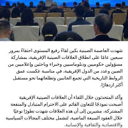
الإلكترونية
رفع كفاءة التدريب والانضباط العسكري
مكافحة الفساد داخل المؤسسة العسكرية
تعزيز ما تسميه “الولاء المطلق للحزب” داخل القوات
المسلحة
شهدت العاصمة الصينية بكين لقاءً رفيع المستوى احتفاءً بمرور
ويأتي هذا التوجه في إطار رؤية طويلة الأمد تهدف إلى جعل
سبعين عامًا على انطلاق العلاقات الصينية الإفريقية، بمشاركة
الجيش الصيني في مصاف “الجيوش العالمية من الطراز الأول”.
مسؤولين حكوميين ودبلوماسيين وخبراء وباحثين وإعلاميين من
وفي المقابل، تؤكد القيادة الصينية أنها لا تسعى إلى الهيمنة، بل
الصين وعدد من الدول الإفريقية، في مناسبة عكست عمق
إلى تعزيز التنمية المشتركة وبناء نظام دولي أكثر توازناً.
الروابط التاريخية التي تجمع الجانبين وتطلعاتهما نحو مستقبل
تُبرز الذكرى 105 لتأسيس الحزب الشيوعي الصيني مرحلة
أكثر ازدهارًا.
جديدة من مسار طويل بدأ قبل أكثر من قرن، وانتقل من حركة
وأكد المتحدثون خلال اللقاء أن العلاقات الصينية الإفريقية
ثورية صغيرة إلى قيادة دولة عظمى. وفي ظل هذا التحول، يبدو
أصبحت نموذجًا للتعاون القائم على الاحترام المتبادل والمنفعة
أن الصين ماضية في ربط مستقبلها السياسي بالتحديث الشامل،
المشتركة، مشيرين إلى أن هذه العلاقات شهدت تطورًا نوعيًا
الذي يشمل الاقتصاد والتكنولوجيا والدفاع، باعتبارها ركائز
خلال العقود السبعة الماضية، لتشمل مختلف المجالات السياسية
أساسية لمكانتها في القرن الحادي والعشرين.
والاقتصادية والثقافية والإنسانية.