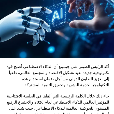
ويأتي إدماج قاطرات DO-70X ضمن رؤية المغرب الرامية إلى
بناء منظومة نقل سككي أكثر نجاعة واستدامة، بما يواكب
التحولات الاقتصادية ويعزز دور السكك الحديدية كرافعة للتنمية
وربط مختلف جهات المملكة
أكد الرئيس الصيني شي جينبينغ أن الذكاء الاصطناعي أصبح قوة
تكنولوجية جديدة تعيد تشكيل الاقتصاد والمجتمع العالمي، داعياً
إلى تعزيز التعاون الدولي من أجل ضمان استخدام هذه
التكنولوجيا لخدمة البشرية وتحقيق التنمية المشتركة.
جاء ذلك خلال الكلمة الرئيسية التي ألقاها في الجلسة الافتتاحية
للمؤتمر العالمي للذكاء الاصطناعي لعام 2026 والاجتماع الرفيع
المستوى للحوكمة العالمية للذكاء الاصطناعي، حيث شدد على