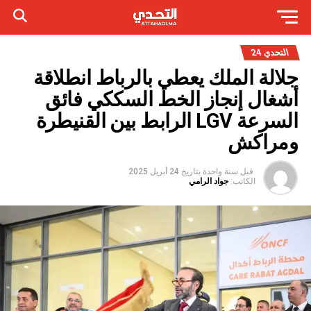
التحدي 24
جلالة الملك يعطي بالرباط انطلاقة
أشغال إنجاز الخط السككي فائق
السرعة LGV الرابط بين القنيطرة
ومراكش
قبل سنة واحدة
بتاريخ
24 أبريل 2025
الكاتب:
جواد الرامي