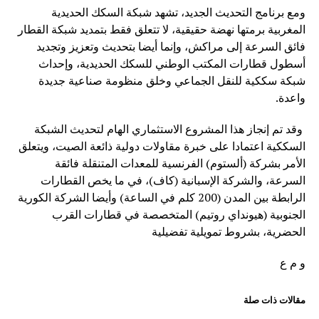
ومع برنامج التحديث الجديد، تشهد شبكة السكك الحديدية
المغربية برمتها نهضة حقيقية، لا تتعلق فقط بتمديد شبكة القطار
فائق السرعة إلى مراكش، وإنما أيضا بتحديث وتعزيز وتجديد
أسطول قطارات المكتب الوطني للسكك الحديدية، وإحداث
شبكة سككية للنقل الجماعي وخلق منظومة صناعية جديدة
واعدة.
وقد تم إنجاز هذا المشروع الاستثماري الهام لتحديث الشبكة
السككية اعتمادا على خبرة مقاولات دولية ذائعة الصيت، ويتعلق
الأمر بشركة (ألستوم) الفرنسية للمعدات المتنقلة فائقة
السرعة، والشركة الإسبانية (كاف)، في ما يخص القطارات
الرابطة بين المدن (200 كلم في الساعة) وأيضا الشركة الكورية
الجنوبية (هيونداي روتيم) المتخصصة في قطارات القرب
الحضرية، بشروط تمويلية تفضيلية
و م ع
مقالات ذات صلة