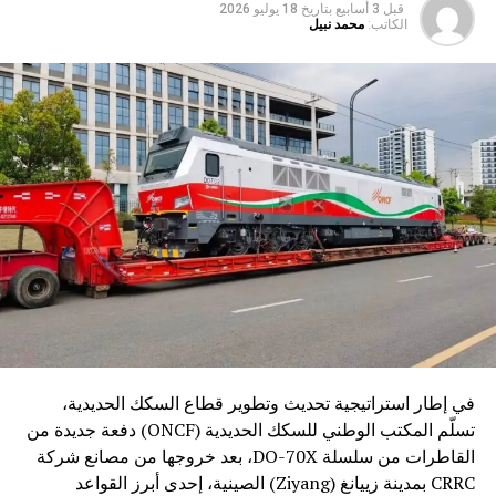
قبل 3 أسابيع
بتاريخ
18 يوليو 2026
الكاتب:
محمد نبيل
في إطار استراتيجية تحديث وتطوير قطاع السكك الحديدية،
تسلّم المكتب الوطني للسكك الحديدية (ONCF) دفعة جديدة من
القاطرات من سلسلة DO-70X، بعد خروجها من مصانع شركة
CRRC بمدينة زييانغ (Ziyang) الصينية، إحدى أبرز القواعد