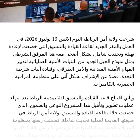
ويرى مراقبون أن الدعوة الصينية إلى تعزيز التعاون في مجال
الذكاء الاصطناعي تعكس التحول المتزايد لهذه التكنولوجيا إلى
قضية عالمية تتجاوز الحدود، حيث أصبح التحدي الأساسي ليس
فقط تطوير القدرات التقنية، بل ضمان أن تكون هذه القدرات
شرعت ولاية أمن الرباط، اليوم الاثنين 13 يوليوز 2026، في
متاحة بشكل عادل وآمن لجميع الدول.
العمل بالمقر الجديد لقاعة القيادة والتنسيق التي خضعت لإعادة
تهيئة وتحديث شامل، بشكل أضحى معه هذا المرفق الشرطي
وفي ظل المنافسة العالمية المتزايدة في مجال الذكاء
يمثل نموذج الجيل الجديد من البنيات الأمنية العملياتية لتدبير
الاصطناعي، تطرح الصين رؤية تقوم على اعتبار التكنولوجيا
المهام الأمنية الميدانية والأمن الطرقي، وقيادة آليات شرطة
جسراً للتعاون والتنمية، وليس مجالاً للصراع، مؤكدة أن مستقبل
النجدة، فضلا عن الإشراف بشكل آني على منظومة المراقبة
الذكاء الاصطناعي يجب أن يكون قائماً على الحكمة البشرية
الحضرية بالكاميرات.
والمسؤولية المشتركة من أجل خدمة رفاهية الشعوب
ويأتي افتتاح قاعة القيادة والتنسيق 2.0 بمدينة الرباط بعد انتهاء
عمليات تطوير وتأهيل هذا المشروع النوعي والطموح، الذي
خضعت خلاله قاعة القيادة والتنسيق بولاية أمن الرباط في
صيغتها القديمة لعملية تحديث شاملة، تضمنت ربطها بمنظومة
المراقبة الحضرية بالكاميرات التي تضم أكثر من 1400 كاميرا
عالية الدقة، تم تعميمها مؤخرا بشراكة مع ولاية جهة الرباط-