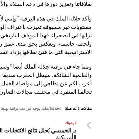
بعلاقاتنا وتعزيز دورها في دعم السلام وا
وأكد جلالة الملك في هذه البرقية “وإنني لأ
مستويات غير مسبوقة تميزت باعتراف الولاي
ترابها في الصحراء. فهذا الموقف التاريخي
ولحظة حاسمة، ويعكس بحق مدى عمق روابطن
الاستراتيجية التي ما فتئ نطاقها يزداد اتساع
ومما جاء في برقية جلالة الملك أيضا “وسي
والعالمية الشائكة، سيظل المغرب صديقا و
أعرب لكم عن تطلعي إلى مواصلة العمل س
تحالفنا المتفرد في مختلف مجالات التعاون”
مقالات ذات صلة
جلالةالملك يوجه لترامب برقية تهنئة
لا يفوتك
د. الخمسي يُحلل نتائج الانتخابات ا
الأمريكية