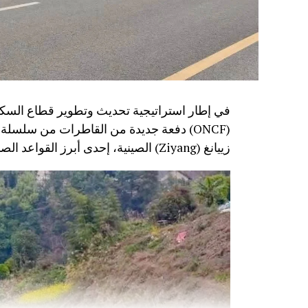
في إطار استراتيجية تحديث وتطوير قطاع السكك
زييانغ (Ziyang) الصينية، إحدى أبرز القواعد الصناعية المتخصصة في تصنيع معدات النقل السككي.