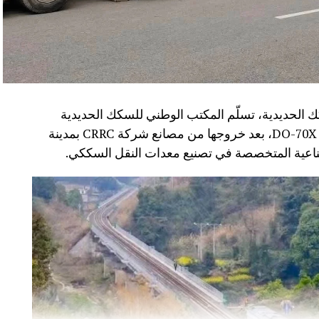
 الحديدية، تسلّم المكتب الوطني للسكك الحديدية
(ONCF) دفعة جديدة من القاطرات من سلسلة DO-70X، بعد خروجها من مصانع شركة CRRC بمدينة