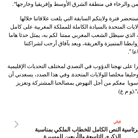
لأمن والرخاء في منطقة الشرق الأوسط وإفريقيا وخارجها”.
ستحضر فترة ولايتكم السابقة التي بلغت علاقاتنا خلالها
ات المتحدة بالسيادة الكاملة للمملكة المغربية على كامل
، الذي سيظل الشعب المغربي ممتنا لكم به، يمثل حدثا هاما
ا المتميزة والعريقة، ويعد بآفاق أرحب لشراكتنا
ا “.
را على نهجنا الدؤوب في التصدي لمختلف التحديات الإقليمية
حليفا مخلصا للولايات المتحدة. وفي هذا الصدد، يسعدني أن
ويا معكم من أجل النهوض بمصالحنا المشتركة وتعزيز
.(و م ع)
التالي
لرئاسية
النص الكامل للخطاب الملكي بمناسبة
الذكرى التاسعة والأربعين للمسيرة