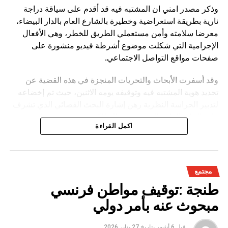
وذكر مصدر امني ان المشتبه فيه قد أقدم على سياقة دراجة
نارية بطريقة استعراضية وخطيرة بالشارع العام بالدار البيضاء،
معرضا سلامته وأمن مستعملي الطريق للخطر، وهي الأفعال
الإجرامية التي شكلت موضوع أشرطة فيديو منشورة على
صفحات مواقع التواصل الاجتماعي.
وقد أسفرت الأبحاث والتحريات المنجزة في هذه القضية عن
تحديد هوية المشتبه فيه وتوقيفه يومه الاثنين، حيث تم إخضاعه
لتدبير الحراسة النظرية رهن إشارة البحث القضائي الذي تشرف
عليه النيابة العامة المختصة، وذلك للكشف عن جميع ظروف
اكمل القراءة
وملابسات وخلفيات هذه القضية، وكذا تحديد كافة
مجتمع
طنجة :توقيف مواطن فرنسي
مبحوث عنه بأمر دولي
قبل 6 أشهر
بتاريخ
27 يناير 2026