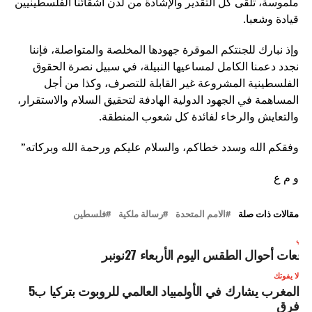
ملموسة، تلقى كل التقدير والإشادة من لدن أشقائنا الفلسطينيين
قيادة وشعبا.
وإذ نبارك للجنتكم الموقرة جهودها المخلصة والمتواصلة، فإننا
نجدد دعمنا الكامل لمساعيها النبيلة، في سبيل نصرة الحقوق
الفلسطينية المشروعة غير القابلة للتصرف، وكذا من أجل
المساهمة في الجهود الدولية الهادفة لتحقيق السلام والاستقرار،
والتعايش والرخاء لفائدة كل شعوب المنطقة.
وفقكم الله وسدد خطاكم، والسلام عليكم ورحمة الله وبركاته”
و م ع
مقالات ذات صلة
الامم المتحدة
رسالة ملكية
فلسطين
لتالي
وقعات أحوال الطقس اليوم الأربعاء 27نونبر
لا يفوتك
المغرب يشارك في الأولمبياد العالمي للروبوت بتركيا ب5
فرق