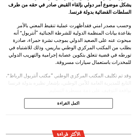
يشكل موضوع أمر دولي بإلقاء القبض صادر في حقه من طرف
السلطات القضائية بدولة فرنسا
.
وحسب مصدر امني فقدأظهرت عملية تنقيط المعني بالأمر
بقاعدة بيانات المنظمة الدولية للشرطة الجنائية “أنتربول” أنه
مبحوث عنه على الصعيد الدولي بموجب نشرة حمراء، صادرة
بطلب من المكتب المركزي الوطني بباريس، وذلك للاشتباه في
تورطه في قضية تتعلق بتكوين عصابة إجرامية والتهريب الدولي
للمخدرات باستعمال سيارات مسروقة.
وقد تم تكليف المكتب المركزي الوطني “مكتب أنتربول الرباط”،
التابع للمديرية العامة للأمن الوطني، بإشعار نظيره بدولة فرنسا
بواقعة التوقيف على ذمة مسطرة التسليم.
ويأتي توقيف المشتبه به في سياق التزام المصالح الأمنية
اكمل القراءة
المغربية بتفعيل آليات التعاون الأمني الدولي، خصوصا ملاحقة
وإيقاف الأشخاص المبحوث عنهم على الصعيد الدولي في قضايا
الجريمة العابرة للحدود الوطنية
الأكثر قراءة