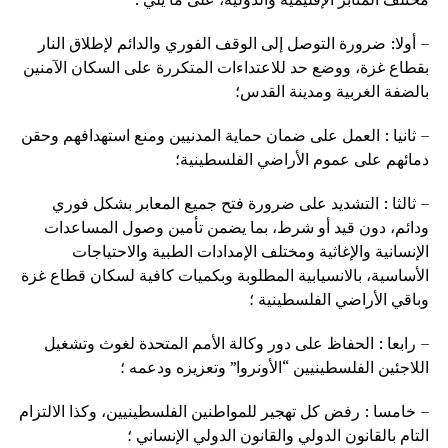
– أولا: ضرورة التوصل إلى الوقف الفوري والدائم لإطلاق النار
بقطاع غزة، ووضع حد للاعتداءات المتكررة على السكان الآمنين
بالضفة الغربية ومدينة القدس؛
– ثانيا : العمل على ضمان حماية المدنيين ومنع استهدافهم وحقن
دمائهم على عموم الأراضي الفلسطينية؛
– ثالثا : التشديد على ضرورة فتح جميع المعابر بشكل فوري
ودائم، دون قيد أو شرط، بما يضمن تأمين وصول المساعدات
الإنسانية والإغاثية ومختلف الإمدادات الطبية والاحتياجات
الأساسية، بالانسيابية المطلوبة وبكميات كافية لسكان قطاع غزة
وباقي الأراضي الفلسطينية ؛
– رابعا : الحفاظ على دور وكالة الأمم المتحدة لغوث وتشغيل
اللاجئين الفلسطينيين “الأونروا” وتعزيزه ودعمه ؛
– خامسا : رفض كل تهجير للمواطنين الفلسطينيين، وكذا الالتزام
التام بالقانون الدولي والقانون الدولي الإنساني ؛