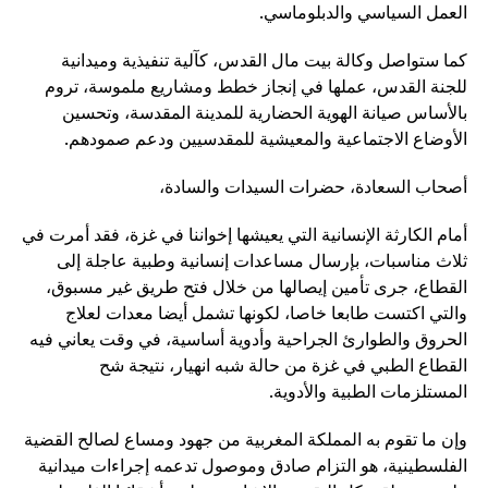
العمل السياسي والدبلوماسي.
كما ستواصل وكالة بيت مال القدس، كآلية تنفيذية وميدانية
للجنة القدس، عملها في إنجاز خطط ومشاريع ملموسة، تروم
بالأساس صيانة الهوية الحضارية للمدينة المقدسة، وتحسين
الأوضاع الاجتماعية والمعيشية للمقدسيين ودعم صمودهم.
أصحاب السعادة، حضرات السيدات والسادة،
أمام الكارثة الإنسانية التي يعيشها إخواننا في غزة، فقد أمرت في
ثلاث مناسبات، بإرسال مساعدات إنسانية وطبية عاجلة إلى
القطاع، جرى تأمين إيصالها من خلال فتح طريق غير مسبوق،
والتي اكتست طابعا خاصا، لكونها تشمل أيضا معدات لعلاج
الحروق والطوارئ الجراحية وأدوية أساسية، في وقت يعاني فيه
القطاع الطبي في غزة من حالة شبه انهيار، نتيجة شح
المستلزمات الطبية والأدوية.
وإن ما تقوم به المملكة المغربية من جهود ومساع لصالح القضية
الفلسطينية، هو التزام صادق وموصول تدعمه إجراءات ميدانية