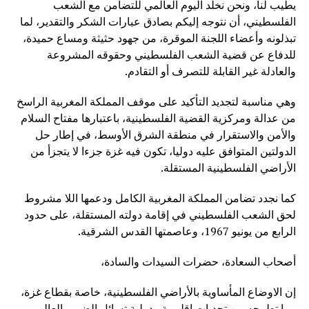
يطيب لنا، ونحن نخلد اليوم العالمي للتضامن مع الشعب
الفلسطيني، أن نتوجه إليكم بصادق عبارات الشكر والتقدير، لما
تبذلونه وأعضاء اللجنة الموقرة، من جهود حثيثة ومساع حميدة،
للدفاع عن قضية الشعب الفلسطيني وحقوقه المشروعة
والعادلة غير القابلة للتصرف أو التقادم.
وهي مناسبة لتجديد التأكيد على موقف المملكة المغربية الراسخ
من عدالة ومركزية القضية الفلسطينية، باعتبارها مفتاح السلام
والأمن والاستقرار في منطقة الشرق الأوسط، في إطار حل
الدولتين المتوافق عليه دوليا، تكون فيه غزة جزءا لا يتجزأ من
الأراضي الفلسطينية المستقلة.
كما نجدد تضامن المملكة المغربية الكامل ودعمها اللا مشروط
لحق الشعب الفلسطيني في إقامة دولته المستقلة، على حدود
الرابع من يونيو 1967، وعاصمتها القدس الشرقية.
أصحاب السعادة، حضرات السيدات والسادة،
إن الاوضاع المأساوية بالأراضي الفلسطينية، خاصة بقطاع غزة،
وما تطرحه من تحديات إقليمية ودولية تسائل الضمير العالمي،