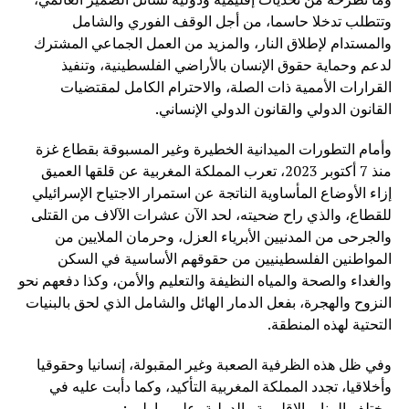
وتتطلب تدخلا حاسما، من أجل الوقف الفوري والشامل
والمستدام لإطلاق النار، والمزيد من العمل الجماعي المشترك
لدعم وحماية حقوق الإنسان بالأراضي الفلسطينية، وتنفيذ
القرارات الأممية ذات الصلة، والاحترام الكامل لمقتضيات
القانون الدولي والقانون الدولي الإنساني.
وأمام التطورات الميدانية الخطيرة وغير المسبوقة بقطاع غزة
منذ 7 أكتوبر 2023، تعرب المملكة المغربية عن قلقها العميق
إزاء الأوضاع المأساوية الناتجة عن استمرار الاجتياح الإسرائيلي
للقطاع، والذي راح ضحيته، لحد الآن عشرات الآلاف من القتلى
والجرحى من المدنيين الأبرياء العزل، وحرمان الملايين من
المواطنين الفلسطينيين من حقوقهم الأساسية في السكن
والغداء والصحة والمياه النظيفة والتعليم والأمن، وكذا دفعهم نحو
النزوح والهجرة، بفعل الدمار الهائل والشامل الذي لحق بالبنيات
التحتية لهذه المنطقة.
وفي ظل هذه الظرفية الصعبة وغير المقبولة، إنسانيا وحقوقيا
وأخلاقيا، تجدد المملكة المغربية التأكيد، وكما دأبت عليه في
مختلف المنابر الإقليمية والدولية، على ما يلي :