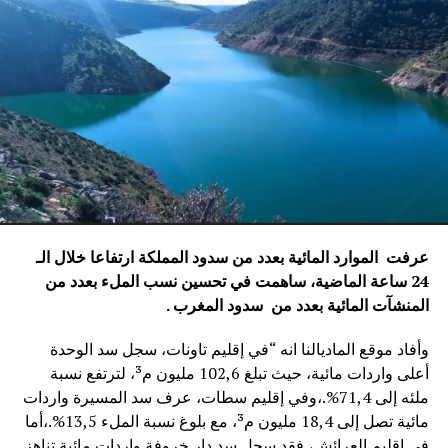
عرفت الموارد المائية بعدد من سدود المملكة ارتفاعا خلال الـ
24 ساعة الماضية، ساهمت في تحسين نسب الملء بعدد من
المنشآت المائية
بعدد من سدود المغرب .
وأفاد موقع الماديالنا انه “في إقليم تاونات، سجل سد الوحدة
أعلى واردات مائية، حيث تبلغ 102,6 مليون م³، لترتفع نسبة
ملئه إلى 71,4%.،وفي إقليم سطات، عرف سد المسيرة واردات
مائية تصل إلى 18,4 مليون م³، مع بلوغ نسبة الملء 13,5%.،أما
في إقليم العرائش، فقد سجل سد دار خروفة واردات مائية تناهز