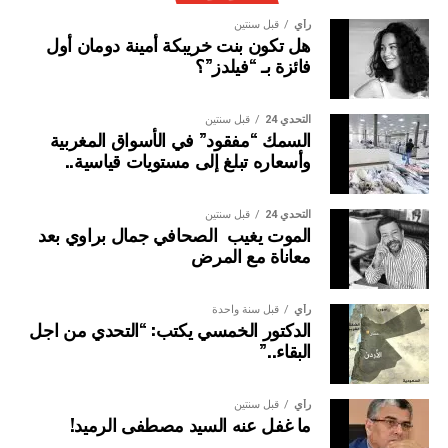
رأي
قبل سنتين
هل تكون بنت خريبكة أمينة دومان أول
فائزة بـ “فيلدز”؟
التحدي 24
قبل سنتين
السمك “مفقود” في الأسواق المغربية
وأسعاره تبلغ إلى مستويات قياسية..
التحدي 24
قبل سنتين
الموت يغيب الصحافي جمال براوي بعد
معاناة مع المرض
رأي
قبل سنة واحدة
الدكتور الخمسي يكتب: “التحدي من اجل
البقاء..”
رأي
قبل سنتين
ما غفل عنه السيد مصطفى الرميد!