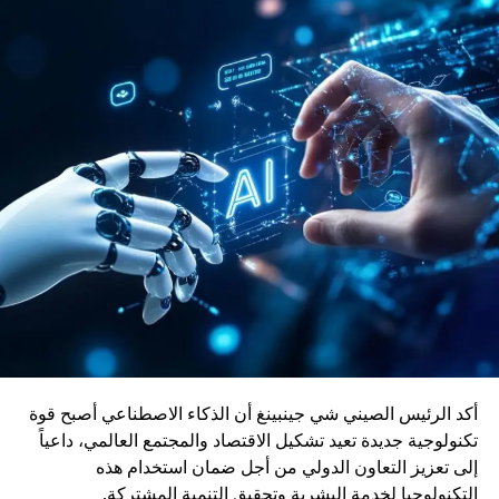
المغرب والصين، خاصة في مجال البنية التحتية والنقل الذكي.
وتعد الصين من الدول الرائدة عالمياً في صناعة القطارات
والقاطرات، حيث راكمت خبرة واسعة في تطوير حلول نقل
حديثة ومستدامة.
ويأتي إدماج قاطرات DO-70X ضمن رؤية المغرب الرامية إلى
بناء منظومة نقل سككي أكثر نجاعة واستدامة، بما يواكب
التحولات الاقتصادية ويعزز دور السكك الحديدية كرافعة للتنمية
وربط مختلف جهات المملكة
أكد الرئيس الصيني شي جينبينغ أن الذكاء الاصطناعي أصبح قوة
تكنولوجية جديدة تعيد تشكيل الاقتصاد والمجتمع العالمي، داعياً
إلى تعزيز التعاون الدولي من أجل ضمان استخدام هذه
التكنولوجيا لخدمة البشرية وتحقيق التنمية المشتركة.