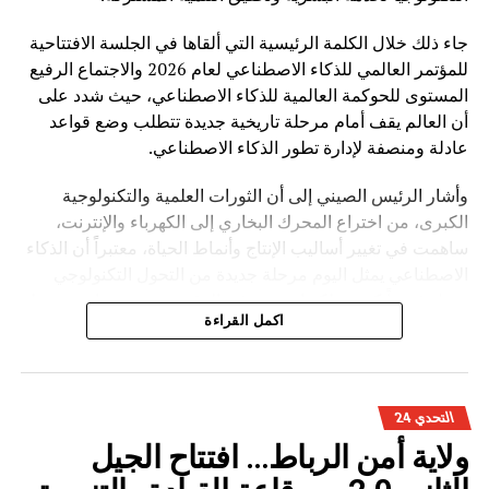
جاء ذلك خلال الكلمة الرئيسية التي ألقاها في الجلسة الافتتاحية
للمؤتمر العالمي للذكاء الاصطناعي لعام 2026 والاجتماع الرفيع
المستوى للحوكمة العالمية للذكاء الاصطناعي، حيث شدد على
أن العالم يقف أمام مرحلة تاريخية جديدة تتطلب وضع قواعد
عادلة ومنصفة لإدارة تطور الذكاء الاصطناعي.
وأشار الرئيس الصيني إلى أن الثورات العلمية والتكنولوجية
الكبرى، من اختراع المحرك البخاري إلى الكهرباء والإنترنت،
ساهمت في تغيير أساليب الإنتاج وأنماط الحياة، معتبراً أن الذكاء
الاصطناعي يمثل اليوم مرحلة جديدة من التحول التكنولوجي
تحمل فرصاً كبيرة، لكنها تفرض في الوقت نفسه تحديات مرتبطة
اكمل القراءة
بالأمن والأخلاق والعدالة.
وأوضح شي جينبينغ أن تطوير الذكاء الاصطناعي ينبغي أن يقوم
على أربعة مبادئ أساسية، تتمثل في الانفتاح والتعاون لتحقيق
التحدي 24
التنمية المدفوعة بالابتكار، وتعزيز السلامة والرقابة لضمان
ولاية أمن الرباط… افتتاح الجيل
استخدام التكنولوجيا بشكل مسؤول، واحترام تنوع الحضارات
والثقافات، إضافة إلى تعزيز التضامن الدولي لبناء منظومة