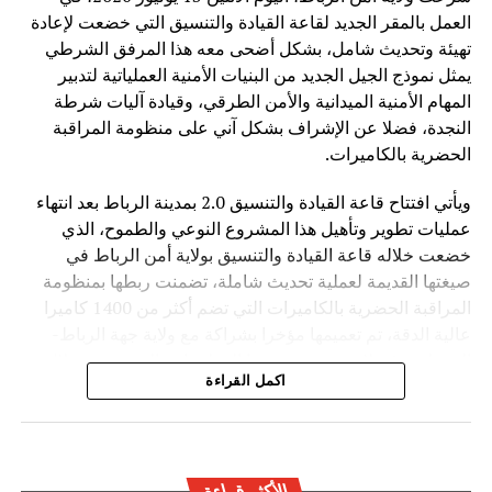
متاحة بشكل عادل وآمن لجميع الدول.
العمل بالمقر الجديد لقاعة القيادة والتنسيق التي خضعت لإعادة
تهيئة وتحديث شامل، بشكل أضحى معه هذا المرفق الشرطي
وفي ظل المنافسة العالمية المتزايدة في مجال الذكاء
يمثل نموذج الجيل الجديد من البنيات الأمنية العملياتية لتدبير
الاصطناعي، تطرح الصين رؤية تقوم على اعتبار التكنولوجيا
المهام الأمنية الميدانية والأمن الطرقي، وقيادة آليات شرطة
جسراً للتعاون والتنمية، وليس مجالاً للصراع، مؤكدة أن مستقبل
النجدة، فضلا عن الإشراف بشكل آني على منظومة المراقبة
الذكاء الاصطناعي يجب أن يكون قائماً على الحكمة البشرية
الحضرية بالكاميرات.
والمسؤولية المشتركة من أجل خدمة رفاهية الشعوب
ويأتي افتتاح قاعة القيادة والتنسيق 2.0 بمدينة الرباط بعد انتهاء
عمليات تطوير وتأهيل هذا المشروع النوعي والطموح، الذي
خضعت خلاله قاعة القيادة والتنسيق بولاية أمن الرباط في
صيغتها القديمة لعملية تحديث شاملة، تضمنت ربطها بمنظومة
المراقبة الحضرية بالكاميرات التي تضم أكثر من 1400 كاميرا
عالية الدقة، تم تعميمها مؤخرا بشراكة مع ولاية جهة الرباط-
القنيطرة، فضلا عن تحديث بنيتها المعلوماتية التحتية من خلال
اكمل القراءة
تدعيمها بمختلف أنظمة الاتصال ونقل البيانات التابعة للأمن
الوطني.
ويهدف هذا المرفق الخدماتي المحدث إلى احتضان مجموعة من
العمليات الأمنية الأساسية والحيوية ضمن بناية واحدة، تجمع بين
الأكثر قراءة