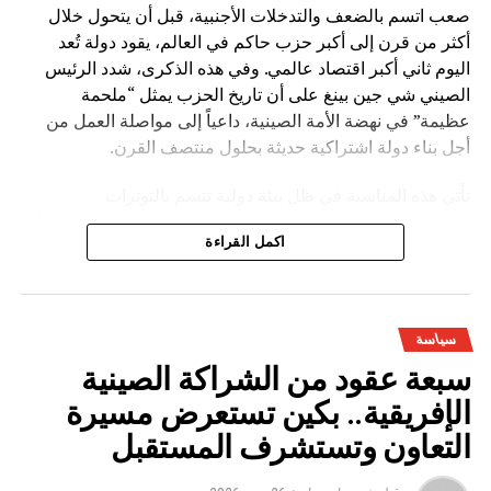
صعب اتسم بالضعف والتدخلات الأجنبية، قبل أن يتحول خلال
أكثر من قرن إلى أكبر حزب حاكم في العالم، يقود دولة تُعد
اليوم ثاني أكبر اقتصاد عالمي. وفي هذه الذكرى، شدد الرئيس
الصيني شي جين بينغ على أن تاريخ الحزب يمثل “ملحمة
عظيمة” في نهضة الأمة الصينية، داعياً إلى مواصلة العمل من
أجل بناء دولة اشتراكية حديثة بحلول منتصف القرن.
تأتي هذه المناسبة في ظل بيئة دولية تتسم بالتوترات
الجيوسياسية والتغيرات الاقتصادية، حيث تؤكد القيادة الصينية أن
اكمل القراءة
العالم يعيش مرحلة “تغيرات عميقة غير مسبوقة”. وفي هذا
السياق، تسعى بكين إلى تعزيز نموذجها التنموي القائم على
التخطيط طويل المدى، والتقدم الصناعي، والتوسع التكنولوجي.
سياسة
كما تسعى الصين إلى تقديم ما تسميه “الحكمة الصينية”
سبعة عقود من الشراكة الصينية
و”الحلول الصينية” كبديل أو مكمل للنماذج الغربية في إدارة
التنمية والعلاقات الدولية، مع التأكيد على بناء “مجتمع المصير
الإفريقية.. بكين تستعرض مسيرة
المشترك للبشرية”.
التعاون وتستشرف المستقبل
ومن أبرز ما يميز هذه الذكرى أيضاً استمرار التركيز على تطوير