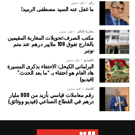
إفريقيا، لاسيما المبادرة الملكية لتعزيز ولوج بلدان الساحل إلى
رأي
قبل سنتين
ما غفل عنه السيد مصطفى الرميد!
المحيط الأطلسي.
اللقاء شكل مناسبة للوقوف على القفزة النوعية المسجلة في
تبادل الزيارات الوزارية، وإثراء الإطار القانوني الذي ينظم
مغاربة العالم
قبل سنتين
مكتب الصرف:تحويلات المغاربة المقيمين
التعاون الثنائي، وكذا توطيد الشراكة الاقتصادية والاستثمارات،
بالخارج تفوق 108 ملايير درهم عند متم
منذ تولي السيد باسيرو ديوماي فاي، رئاسة الجمهورية السنغالية.
نونبر
ويشكل انعقاد الدروة الـ 15 للجنة العليا المختلطة للشراكة
بالفيديو
قبل سنتين
البرلماني الكيحل: الاحتفاء بذكرى المسيرة
المغربية السنغالية، فرصة سانحة لتعزيز التعاون القطاعي بين
هاد العام هو احتفاء بـ “ما بعد الحدث”
البلدين، من خلال إرساء مشاريع مهيكلة في مجالات الفلاحة،
(فيديو)
والطاقة، والتجارة، والاقتصاد الرقمي وغيرها.
اقتصاد
قبل سنتين
رقم معاملات قياسي بأزيد من 800 مليار
درهم في القطاع الصناعي (فيديو ووثائق)