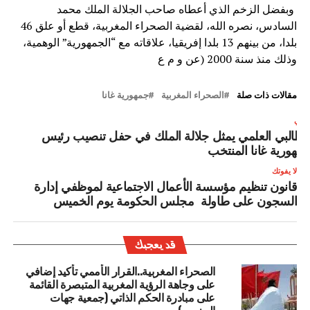
وبفضل الزخم الذي أعطاه صاحب الجلالة الملك محمد
السادس، نصره الله، لقضية الصحراء المغربية، قطع أو علق 46
بلدا، من بينهم 13 بلدا إفريقيا، علاقاته مع “الجمهورية” الوهمية،
وذلك منذ سنة 2000 (عن و م ع
مقالات ذات صلة
الصحراء المغربية
جمهورية غانا
لتالي
لطالبي العلمي يمثل جلالة الملك في حفل تنصيب رئيس
مهورية غانا المنتخب
لا يفوتك
قانون تنظيم مؤسسة الأعمال الاجتماعية لموظفي إدارة
السجون على طاولة مجلس الحكومة يوم الخميس
قد يعجبك
الصحراء المغربية..القرار الأممي تأكيد إضافي
على وجاهة الرؤية المغربية المتبصرة القائمة
على مبادرة الحكم الذاتي (جمعية جهات