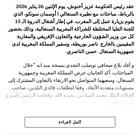
الشراكة كإحدى أهم العلاقات الدولية في القرن الحادي
عقد رئيس الحكومة عزيز أخنوش، يوم الإثنين 26 يناير 2026
والعشرين.
بالرباط، مباحثات مع نظيره ‏السنغالي ا أوسمان ‏سونكو، الذي
يقوم بزيارة عمل إلى المغرب، في إطار أشغال الدروة الـ 15
محمد نبيل – بكين
للجنة العليا المختلطة للشراكة المغربية السنغالية، وذلك بحضور
كل من وزير الشؤون الخارجية والتعاون الإفريقي والمغاربة
الصورة: منتدى التعاون الصيني-الإفريقي، بكين — المصدر: ويكيميديا كومنز
المقيمين بالخارج ناصر بوريطة، وسفير المملكة المغربية لدى
(رخصة CC BY-SA 4.0).
جمهورية السنغال حسن الناصري
.
و أفاد بلاغ صحافي توصلت التحدي بنسخة منه انه “خلال
المباحثات، أكد الجانبان حرص المملكة المغربية وجمهورية
السنغال، وسعيهما المتواصل نحو الارتقاء بالتعاون المشترك إلى
مستويات متعددة الأبعاد، وفقا لتطلعات قائدي البلدين، صاحب
الجلالة الملك محمد السادس، نصره الله، وفخامة الرئيس باسيرو
ديوماي فاي.
كما شدد الطرفان يضيف البلاغ ” على أن المغرب والسنغال
اكمل القراءة
سيظلان وفيّين لروح الأخوة والتضامن والاحترام التي كرسها كل
منهما لفائدة القارة الإفريقية، والتنويه بدور الجالية المغربية
المقيمة في السنغال، والجالية السنغالية المقيمة في المغرب،