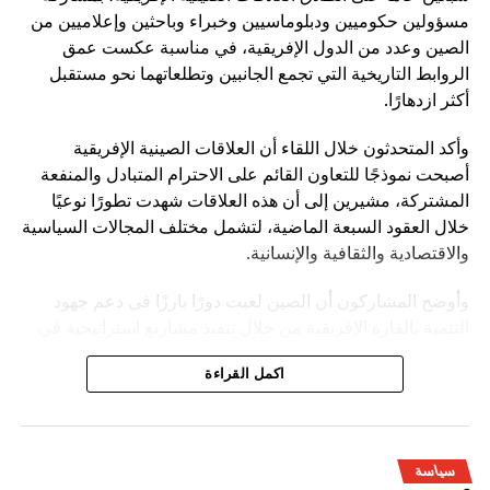
مسؤولين حكوميين ودبلوماسيين وخبراء وباحثين وإعلاميين من
وفي المقابل، تؤكد القيادة الصينية أنها لا تسعى إلى الهيمنة، بل
الصين وعدد من الدول الإفريقية، في مناسبة عكست عمق
إلى تعزيز التنمية المشتركة وبناء نظام دولي أكثر توازناً.
الروابط التاريخية التي تجمع الجانبين وتطلعاتهما نحو مستقبل
تُبرز الذكرى 105 لتأسيس الحزب الشيوعي الصيني مرحلة
أكثر ازدهارًا.
جديدة من مسار طويل بدأ قبل أكثر من قرن، وانتقل من حركة
وأكد المتحدثون خلال اللقاء أن العلاقات الصينية الإفريقية
ثورية صغيرة إلى قيادة دولة عظمى. وفي ظل هذا التحول، يبدو
أصبحت نموذجًا للتعاون القائم على الاحترام المتبادل والمنفعة
أن الصين ماضية في ربط مستقبلها السياسي بالتحديث الشامل،
المشتركة، مشيرين إلى أن هذه العلاقات شهدت تطورًا نوعيًا
الذي يشمل الاقتصاد والتكنولوجيا والدفاع، باعتبارها ركائز
خلال العقود السبعة الماضية، لتشمل مختلف المجالات السياسية
أساسية لمكانتها في القرن الحادي والعشرين.
والاقتصادية والثقافية والإنسانية.
وأوضح المشاركون أن الصين لعبت دورًا بارزًا في دعم جهود
التنمية بالقارة الإفريقية من خلال تنفيذ مشاريع استراتيجية في
مجالات البنية التحتية والنقل والطاقة والصحة والتعليم، إلى
اكمل القراءة
جانب تعزيز التبادل التجاري والاستثماري الذي حقق نموًا
متسارعًا خلال السنوات الأخيرة.
كما تناولت المناقشات أهمية التعاون الصيني الإفريقي في
سياسة
مواجهة التحديات العالمية المشتركة، بما في ذلك التغير المناخي