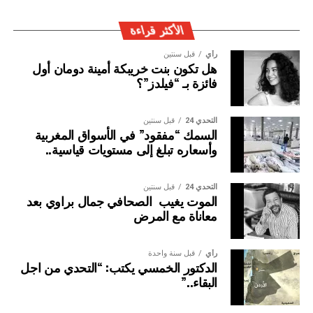
في إغناء الشراكة المتميزة بين البلدين.
الأكثر قراءة
رأي
قبل سنتين
هل تكون بنت خريبكة أمينة دومان أول
فائزة بـ “فيلدز”؟
التحدي 24
قبل سنتين
السمك “مفقود” في الأسواق المغربية
وأسعاره تبلغ إلى مستويات قياسية..
التحدي 24
قبل سنتين
الموت يغيب الصحافي جمال براوي بعد
معاناة مع المرض
وأكد المصدر ذاته ا انه”تم التذكير بالروابط الإنسانية والدينية
والاقتصادية الوثيقة التي تجمع البلدين، والتي تتضح جليا من خلال
رأي
قبل سنة واحدة
الدكتور الخمسي يكتب: “التحدي من اجل
الزيارات الثمانية التي قام بها جلالة الملك حفظه الله، إلى
البقاء..”
السنغال. كما أبرز الدور المحوري الذي تضطلع به جمهورية
السنغال في المبادرات الملكية الرامية لترسيخ التنمية في