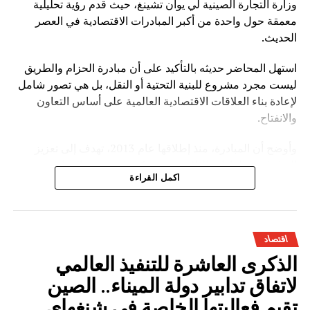
وزارة التجارة الصينية لي يوان تشينغ، حيث قدم رؤية تحليلية
معمقة حول واحدة من أكبر المبادرات الاقتصادية في العصر
الحديث.
استهل المحاضر حديثه بالتأكيد على أن مبادرة الحزام والطريق
ليست مجرد مشروع للبنية التحتية أو النقل، بل هي تصور شامل
لإعادة بناء العلاقات الاقتصادية العالمية على أساس التعاون
والانفتاح.
وأوضح أن المبادرة، منذ إطلاقها عام 2013، تهدف إلى تعزيز
الترابط بين القارات الثلاث عبر شبكة واسعة من الموانئ
اكمل القراءة
والسكك الحديدية والطرق البرية والممرات البحرية، إضافة إلى
التوسع في مجالات الاقتصاد الرقمي والطاقة والاستثمار
الصناعي.
اقتصاد
وخلال عرضه التفصيلي، أبرز لي يوان تشينغ أن المبادرة ساهمت
الذكرى العاشرة للتنفيذ العالمي
في خلق دينامية اقتصادية جديدة بين الصين والدول المشاركة،
من خلال:
لاتفاق تدابير دولة الميناء.. الصين
تقيم فعاليتها الخاصة في شنغهاي