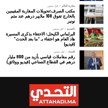
البحرية واستغلالها بصورة مستدامة.
مغاربة العالم
قبل سنتين
مكتب الصرف:تحويلات المغاربة المقيمين
ويضم الاتفاق حالياً 85 طرفاً متعاقداً، يشملون 111 دولة، وهو ما
بالخارج تفوق 108 ملايير درهم عند متم
يمثل نحو ثلاثة أرباع الدول الساحلية في العالم.
نونبر
بالفيديو
قبل سنتين
الصورة: ميناء صيد بمدينة هايكو، الصين — المصدر: ويكيميديا كومنز (المُلك
البرلماني الكيحل: الاحتفاء بذكرى المسيرة
العام CC0).
هاد العام هو احتفاء بـ “ما بعد الحدث”
(فيديو)
اقتصاد
قبل سنتين
رقم معاملات قياسي بأزيد من 800 مليار
درهم في القطاع الصناعي (فيديو ووثائق)