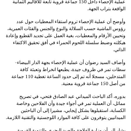
عملية الإحصاء داخل 150 جماعة قروية تابعة للأقاليم الثمانية
الواقعة بتراب الجهة.
وأوضح أن عملية الإحصاء تروم استقاء المعطيات حول عدد
رؤوس الماشية حسب السلالة والنوع والجنس والفئات العمرية،
وتحيين الأرقام والمعطيات، بغية العمل على تجديد القطيع وإعادة
هيكلته وضبط سلسلة اللحوم الحمراء في أفق تحقيق الاكتفاء
الذاتي.
وأضاف السيد رضوان أن عملية الإحصاء بجهة الدار البيضاء-
سطات تمر في ظروف جيدة، يطبعها انخراط وتعبئة كافة
المتدخلين، مسجلا أنه تم إلى حدود الساعة تغطية 110 جماعة
من أصل 150 جماعة قروية معنية.
بدوره، أكد الباحث الميداني عبد الصادق فتحي، في تصريح
مماثل، أن العملية تمر في أجواء جيدة وأن الفلاحين وخاصة
الكسابة، استقبلوها بشكل إيجابي، مشيرا إلى أن الباحثين
الميدانيين يتوفرون على كافة الموارد اللوجستية والتقنية اللازمة.
يشار إلى أن وزارة الفلاحة والصيد البحري والتنمية القروية