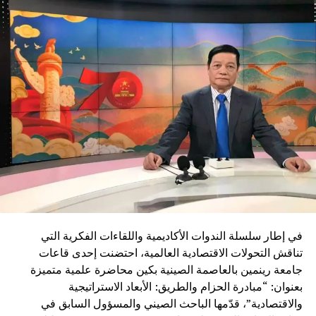
ويأتي إدماج قاطرات DO-70X ضمن رؤية المغرب الرامية إلى
بناء منظومة نقل سككي أكثر نجاعة واستدامة، بما يواكب
التحولات الاقتصادية ويعزز دور السكك الحديدية كرافعة للتنمية
وربط مختلف جهات المملكة
في إطار سلسلة الندوات الأكاديمية واللقاءات الفكرية التي
تناقش التحولات الاقتصادية العالمية، احتضنت إحدى قاعات
جامعة رينمين بالعاصمة الصينية بكين محاضرة علمية متميزة
بعنوان: “مبادرة الحزام والطريق: الأبعاد الاستراتيجية
والاقتصادية”، قدّمها الباحث الصيني والمسؤول السابق في