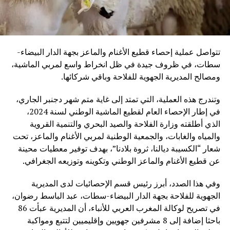
تتواصل عملية إحصاء قطيع الأغنام والماعز بجهة الدار البيضاء-
سطات، في ظروف جيدة في ظل انخراط واسع لمربي الماشية،
ومصالح المديرية الجهوية للفلاحة وباقي شركائها.
وتندرج هذه العملية، التي تمتد إلى غاية متم شهر دجنبر الجاري،
في إطار الإحصاء العام لقطيع الماشية الوطني لسنة 2024،
الذي أطلقته وزارة الفلاحة والصيد البحري والتنمية القروية
والمياه والغابات، والجمعية الوطنية لمربي الأغنام والماعز، تحت
شعار “الكسيبة ديالنا، ثروة بلادنا”، بهدف توفير معطيات محينة
عن قطيع الأغنام والماعز الوطني وتكوينه وتوزيعه الجغرافي.
وفي هذا الصدد، أبرز رئيس قسم الإحصائيات لدى المديرية
الجهوية للفلاحة بجهة الدار البيضاء-سطات، عبد الباسط رضوان،
في تصريح لوكالة المغرب العربي للأنباء، أن المديرية عبأت 86
باحثا إضافة إلى 8 مشرفين جهويين وإقليميين لتتبع ومواكبة