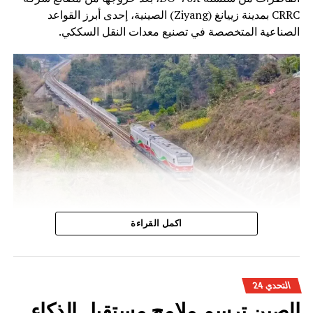
CRRC بمدينة زييانغ (Ziyang) الصينية، إحدى أبرز القواعد
الصناعية المتخصصة في تصنيع معدات النقل السككي.
وتندرج هذه الخطوة ضمن برنامج تحديث أسطول الجر الذي
اكمل القراءة
أطلقه المكتب الوطني للسكك الحديدية، بهدف الرفع من كفاءة
النقل السككي وتحسين جودة الخدمات، خاصة على الخطوط غير
المكهربة التي تعتمد بشكل أساسي على القاطرات الديزلية.
التحدي 24
وتتميز القاطرات الجديدة بتقنيات حديثة تسمح بتحسين الأداء
الصين ترسم ملامح مستقبل الذكاء