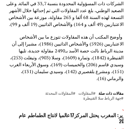
الشركات ذات المسؤولية المحدودة بنسبة 33,7 في المائة. وعلى
الصعيد الوطني، بلغ عدد المقاولات التي تم إحداثها خلال الأشهر
التسعة لهذه السنة 68 ألفا و 263 مقاولة، موزعة بين الأشخاص
الاعتباريين (49 ألف و 164) والأشخاص الذاتيين (19 ألف و 99).
وأوضح المكتب أن هذه المقاولات تتوزع ما بين الأشخاص
الاعتباريين (5926) والأشخاص الذاتيين (1986)، مشيرا إلى أن
مدينة الرباط نالت حصة الأسد بـ2490 مقاولة جديدة، تليها
القنيطرة (1842)، وتمارة (1609)، وسلا (903)، وتيفلت (253)،
وسيدي قاسم (206) والخميسات (169)، وسوق الأربعاء الغرب
(151)، ومشرع بلقصيري (142)، وسيدي سليمان (131)،
والرماني (16).
مقالات ذات صلة
المقاولات
المقاولات المحدثة
جهة الرباط سلا القنيطرة
لتالي
تقرير: المغرب يحتل المركز17عالميا لانتاج الطماطم عام
202