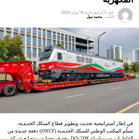
قبل 3 أسابيع
بتاريخ
18 يوليو 2026
الكاتب:
محمد نبيل
في إطار استراتيجية تحديث وتطوير قطاع السكك الحديدية،
تسلّم المكتب الوطني للسكك الحديدية (ONCF) دفعة جديدة من
القاطرات من سلسلة DO-70X، بعد خروجها من مصانع شركة