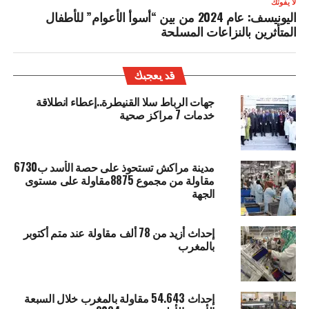
لا يفوتك
اليونيسف: عام 2024 من بين “أسوأ الأعوام” للأطفال
المتأثرين بالنزاعات المسلحة
قد يعجبك
جهات الرباط سلا القنيطرة..إعطاء انطلاقة
خدمات 7 مراكز صحية
مدينة مراكش تستحوذ على حصة الأسد ب6730
مقاولة من مجموع 8875مقاولة على مستوى
الجهة
إحداث أزيد من 78 ألف مقاولة عند متم أكتوبر
بالمغرب
إحداث 54.643 مقاولة بالمغرب خلال السبعة