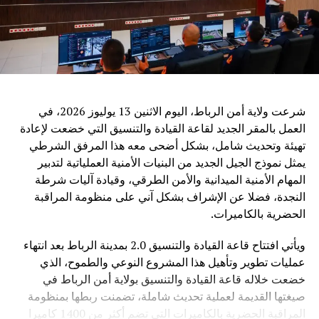
الإقليمية، من بينها جامعة الدول العربية والاتحاد الإفريقي ورابطة
دول جنوب شرق آسيا.
ويرى مراقبون أن الدعوة الصينية إلى تعزيز التعاون في مجال
الذكاء الاصطناعي تعكس التحول المتزايد لهذه التكنولوجيا إلى
قضية عالمية تتجاوز الحدود، حيث أصبح التحدي الأساسي ليس
فقط تطوير القدرات التقنية، بل ضمان أن تكون هذه القدرات
شرعت ولاية أمن الرباط، اليوم الاثنين 13 يوليوز 2026، في
متاحة بشكل عادل وآمن لجميع الدول.
العمل بالمقر الجديد لقاعة القيادة والتنسيق التي خضعت لإعادة
تهيئة وتحديث شامل، بشكل أضحى معه هذا المرفق الشرطي
وفي ظل المنافسة العالمية المتزايدة في مجال الذكاء
يمثل نموذج الجيل الجديد من البنيات الأمنية العملياتية لتدبير
الاصطناعي، تطرح الصين رؤية تقوم على اعتبار التكنولوجيا
المهام الأمنية الميدانية والأمن الطرقي، وقيادة آليات شرطة
جسراً للتعاون والتنمية، وليس مجالاً للصراع، مؤكدة أن مستقبل
النجدة، فضلا عن الإشراف بشكل آني على منظومة المراقبة
الذكاء الاصطناعي يجب أن يكون قائماً على الحكمة البشرية
الحضرية بالكاميرات.
والمسؤولية المشتركة من أجل خدمة رفاهية الشعوب
ويأتي افتتاح قاعة القيادة والتنسيق 2.0 بمدينة الرباط بعد انتهاء
عمليات تطوير وتأهيل هذا المشروع النوعي والطموح، الذي
خضعت خلاله قاعة القيادة والتنسيق بولاية أمن الرباط في
صيغتها القديمة لعملية تحديث شاملة، تضمنت ربطها بمنظومة
المراقبة الحضرية بالكاميرات التي تضم أكثر من 1400 كاميرا