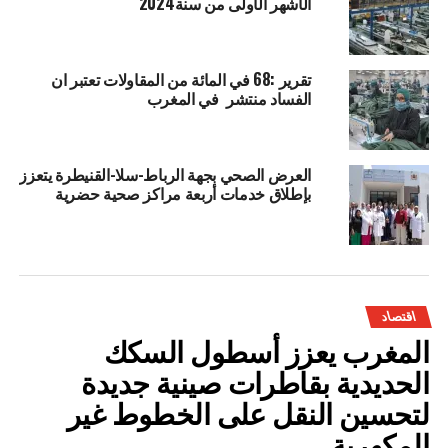
الأشهر الأولى من سنة2024
تقرير :68 في المائة من المقاولات تعتبر ان
الفساد منتشر في المغرب
العرض الصحي بجهة الرباط-سلا-القنيطرة يتعزز
بإطلاق خدمات أربعة مراكز صحية حضرية
اقتصاد
المغرب يعزز أسطول السكك
الحديدية بقاطرات صينية جديدة
لتحسين النقل على الخطوط غير
المكهربة