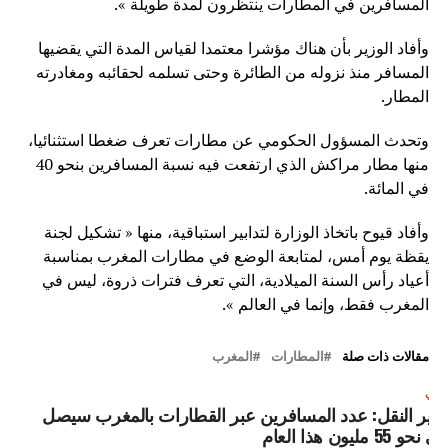
المسافرين في المطارات ينتظرون لمدة طويلة ».
وأفاد الوزير بأن هناك مؤشرا معتمدا لقياس المدة التي يقضيها
المسافر منذ نزوله من الطائرة وحتى تسلمه لحقائبه ومغادرته
المطار.
وتحدث المسؤول الحكومي عن مطارات تعرف ضغطا استثنائيا،
منها مطار مراكش الذي ارتفعت فيه نسبة المسافرين بنحو 40
في المائة.
وأفاد قيوح باتخاذ الوزارة لتدابير استباقية، منها « تشكيل لجنة
يقظة يوم أمس، لمتابعة الوضع في مطارات المغرب بمناسبة
أعياد رأس السنة الميلادية، التي تعرف فترات ذروة، ليس في
المغرب فقط، وإنما في العالم ».
مقالات ذات صلة
المطارات
المغرب
لتالي
زير النقل: عدد المسافرين عبر القطارات بالمغرب سيصل
لى نحو 55 مليون هذا العام