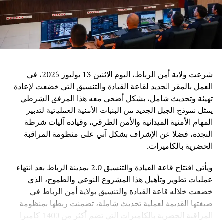
الإقليمية، من بينها جامعة الدول العربية والاتحاد الإفريقي ورابطة
دول جنوب شرق آسيا.
ويرى مراقبون أن الدعوة الصينية إلى تعزيز التعاون في مجال
الذكاء الاصطناعي تعكس التحول المتزايد لهذه التكنولوجيا إلى
قضية عالمية تتجاوز الحدود، حيث أصبح التحدي الأساسي ليس
فقط تطوير القدرات التقنية، بل ضمان أن تكون هذه القدرات
شرعت ولاية أمن الرباط، اليوم الاثنين 13 يوليوز 2026، في
متاحة بشكل عادل وآمن لجميع الدول.
العمل بالمقر الجديد لقاعة القيادة والتنسيق التي خضعت لإعادة
تهيئة وتحديث شامل، بشكل أضحى معه هذا المرفق الشرطي
وفي ظل المنافسة العالمية المتزايدة في مجال الذكاء
يمثل نموذج الجيل الجديد من البنيات الأمنية العملياتية لتدبير
الاصطناعي، تطرح الصين رؤية تقوم على اعتبار التكنولوجيا
المهام الأمنية الميدانية والأمن الطرقي، وقيادة آليات شرطة
جسراً للتعاون والتنمية، وليس مجالاً للصراع، مؤكدة أن مستقبل
النجدة، فضلا عن الإشراف بشكل آني على منظومة المراقبة
الذكاء الاصطناعي يجب أن يكون قائماً على الحكمة البشرية
الحضرية بالكاميرات.
والمسؤولية المشتركة من أجل خدمة رفاهية الشعوب
ويأتي افتتاح قاعة القيادة والتنسيق 2.0 بمدينة الرباط بعد انتهاء
عمليات تطوير وتأهيل هذا المشروع النوعي والطموح، الذي
خضعت خلاله قاعة القيادة والتنسيق بولاية أمن الرباط في
صيغتها القديمة لعملية تحديث شاملة، تضمنت ربطها بمنظومة
المراقبة الحضرية بالكاميرات التي تضم أكثر من 1400 كاميرا