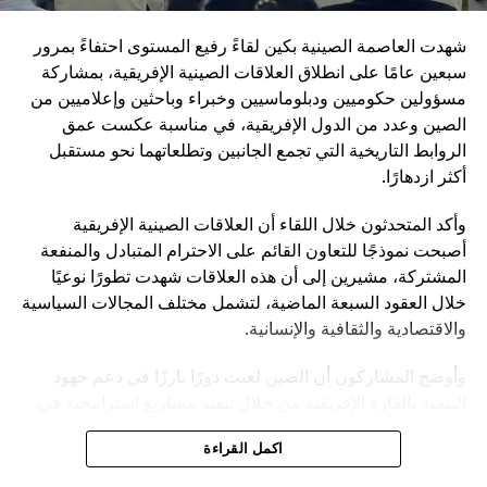
المسلحة
شهدت العاصمة الصينية بكين لقاءً رفيع المستوى احتفاءً بمرور
ويأتي هذا التوجه في إطار رؤية طويلة الأمد تهدف إلى جعل
سبعين عامًا على انطلاق العلاقات الصينية الإفريقية، بمشاركة
الجيش الصيني في مصاف “الجيوش العالمية من الطراز الأول”.
مسؤولين حكوميين ودبلوماسيين وخبراء وباحثين وإعلاميين من
وفي المقابل، تؤكد القيادة الصينية أنها لا تسعى إلى الهيمنة، بل
الصين وعدد من الدول الإفريقية، في مناسبة عكست عمق
إلى تعزيز التنمية المشتركة وبناء نظام دولي أكثر توازناً.
الروابط التاريخية التي تجمع الجانبين وتطلعاتهما نحو مستقبل
تُبرز الذكرى 105 لتأسيس الحزب الشيوعي الصيني مرحلة
أكثر ازدهارًا.
جديدة من مسار طويل بدأ قبل أكثر من قرن، وانتقل من حركة
وأكد المتحدثون خلال اللقاء أن العلاقات الصينية الإفريقية
ثورية صغيرة إلى قيادة دولة عظمى. وفي ظل هذا التحول، يبدو
أصبحت نموذجًا للتعاون القائم على الاحترام المتبادل والمنفعة
أن الصين ماضية في ربط مستقبلها السياسي بالتحديث الشامل،
المشتركة، مشيرين إلى أن هذه العلاقات شهدت تطورًا نوعيًا
الذي يشمل الاقتصاد والتكنولوجيا والدفاع، باعتبارها ركائز
خلال العقود السبعة الماضية، لتشمل مختلف المجالات السياسية
أساسية لمكانتها في القرن الحادي والعشرين.
والاقتصادية والثقافية والإنسانية.
وأوضح المشاركون أن الصين لعبت دورًا بارزًا في دعم جهود
التنمية بالقارة الإفريقية من خلال تنفيذ مشاريع استراتيجية في
مجالات البنية التحتية والنقل والطاقة والصحة والتعليم، إلى
اكمل القراءة
جانب تعزيز التبادل التجاري والاستثماري الذي حقق نموًا
متسارعًا خلال السنوات الأخيرة.