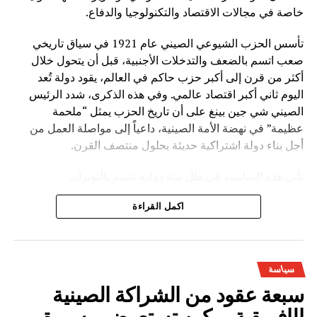
خاصة في مجالات الاقتصاد والتكنولوجيا والدفاع.
تأسس الحزب الشيوعي الصيني عام 1921 في سياق تاريخي
صعب اتسم بالضعف والتدخلات الأجنبية، قبل أن يتحول خلال
أكثر من قرن إلى أكبر حزب حاكم في العالم، يقود دولة تُعد
اليوم ثاني أكبر اقتصاد عالمي. وفي هذه الذكرى، شدد الرئيس
الصيني شي جين بينغ على أن تاريخ الحزب يمثل “ملحمة
عظيمة” في نهضة الأمة الصينية، داعياً إلى مواصلة العمل من
أجل بناء دولة اشتراكية حديثة بحلول منتصف القرن.
تأتي هذه المناسبة في ظل بيئة دولية تتسم بالتوترات
الجيوسياسية والتغيرات الاقتصادية، حيث تؤكد القيادة الصينية أن
اكمل القراءة
العالم يعيش مرحلة “تغيرات عميقة غير مسبوقة”. وفي هذا
السياق، تسعى بكين إلى تعزيز نموذجها التنموي القائم على
التخطيط طويل المدى، والتقدم الصناعي، والتوسع التكنولوجي.
سياسة
كما تسعى الصين إلى تقديم ما تسميه “الحكمة الصينية”
سبعة عقود من الشراكة الصينية
و”الحلول الصينية” كبديل أو مكمل للنماذج الغربية في إدارة
التنمية والعلاقات الدولية، مع التأكيد على بناء “مجتمع المصير