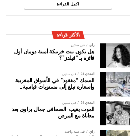
اكمل القراءة
سيظلان وفيّين لروح الأخوة والتضامن والاحترام التي كرسها كل
منهما لفائدة القارة الإفريقية، والتنويه بدور الجالية المغربية
المقيمة في السنغال، والجالية السنغالية المقيمة في المغرب،
في إغناء الشراكة المتميزة بين البلدين.
الأكثر قراءة
رأي
قبل سنتين
هل تكون بنت خريبكة أمينة دومان أول
فائزة بـ “فيلدز”؟
التحدي 24
قبل سنتين
السمك “مفقود” في الأسواق المغربية
وأسعاره تبلغ إلى مستويات قياسية..
التحدي 24
قبل سنتين
الموت يغيب الصحافي جمال براوي بعد
معاناة مع المرض
وأكد المصدر ذاته ا انه”تم التذكير بالروابط الإنسانية والدينية
والاقتصادية الوثيقة التي تجمع البلدين، والتي تتضح جليا من خلال
رأي
قبل سنة واحدة