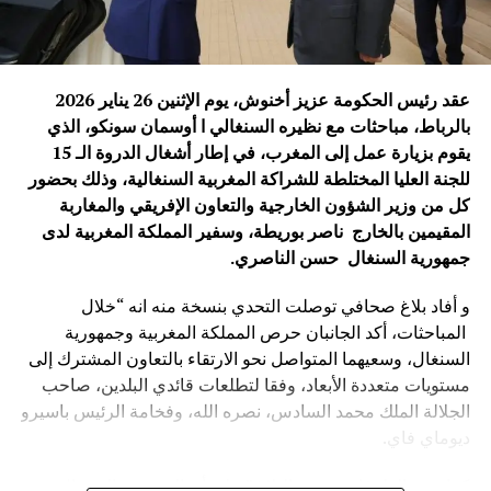
ويأتي هذا اللقاء في وقت تشهد فيه العلاقات الصينية الإفريقية
زخماً متزايداً، مدفوعاً برؤية مشتركة تقوم على التعاون
والتضامن وتحقيق المصالح المتبادلة، بما يعزز مكانة هذه
الشراكة كإحدى أهم العلاقات الدولية في القرن الحادي
عقد رئيس الحكومة عزيز أخنوش، يوم الإثنين 26 يناير 2026
والعشرين.
بالرباط، مباحثات مع نظيره ‏السنغالي ا أوسمان ‏سونكو، الذي
يقوم بزيارة عمل إلى المغرب، في إطار أشغال الدروة الـ 15
محمد نبيل – بكين
للجنة العليا المختلطة للشراكة المغربية السنغالية، وذلك بحضور
كل من وزير الشؤون الخارجية والتعاون الإفريقي والمغاربة
الصورة: منتدى التعاون الصيني-الإفريقي، بكين — المصدر: ويكيميديا كومنز
المقيمين بالخارج ناصر بوريطة، وسفير المملكة المغربية لدى
(رخصة CC BY-SA 4.0).
جمهورية السنغال حسن الناصري
.
و أفاد بلاغ صحافي توصلت التحدي بنسخة منه انه “خلال
المباحثات، أكد الجانبان حرص المملكة المغربية وجمهورية
السنغال، وسعيهما المتواصل نحو الارتقاء بالتعاون المشترك إلى
مستويات متعددة الأبعاد، وفقا لتطلعات قائدي البلدين، صاحب
الجلالة الملك محمد السادس، نصره الله، وفخامة الرئيس باسيرو
ديوماي فاي.
كما شدد الطرفان يضيف البلاغ ” على أن المغرب والسنغال