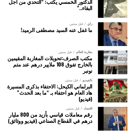
الدكتور الخمسي يكتب: “التحدي من اجل
الزيارات الثمانية التي قام بها جلالة الملك حفظه الله، إلى
البقاء..”
السنغال. كما أبرز الدور المحوري الذي تضطلع به جمهورية
السنغال في المبادرات الملكية الرامية لترسيخ التنمية في
إفريقيا، لاسيما المبادرة الملكية لتعزيز ولوج بلدان الساحل إلى
رأي
قبل سنتين
ما غفل عنه السيد مصطفى الرميد!
المحيط الأطلسي.
اللقاء شكل مناسبة للوقوف على القفزة النوعية المسجلة في
تبادل الزيارات الوزارية، وإثراء الإطار القانوني الذي ينظم
مغاربة العالم
قبل سنتين
مكتب الصرف:تحويلات المغاربة المقيمين
التعاون الثنائي، وكذا توطيد الشراكة الاقتصادية والاستثمارات،
بالخارج تفوق 108 ملايير درهم عند متم
منذ تولي السيد باسيرو ديوماي فاي، رئاسة الجمهورية السنغالية.
نونبر
ويشكل انعقاد الدروة الـ 15 للجنة العليا المختلطة للشراكة
بالفيديو
قبل سنتين
البرلماني الكيحل: الاحتفاء بذكرى المسيرة
المغربية السنغالية، فرصة سانحة لتعزيز التعاون القطاعي بين
هاد العام هو احتفاء بـ “ما بعد الحدث”
البلدين، من خلال إرساء مشاريع مهيكلة في مجالات الفلاحة،
(فيديو)
والطاقة، والتجارة، والاقتصاد الرقمي وغيرها.
اقتصاد
قبل سنتين
رقم معاملات قياسي بأزيد من 800 مليار
درهم في القطاع الصناعي (فيديو ووثائق)