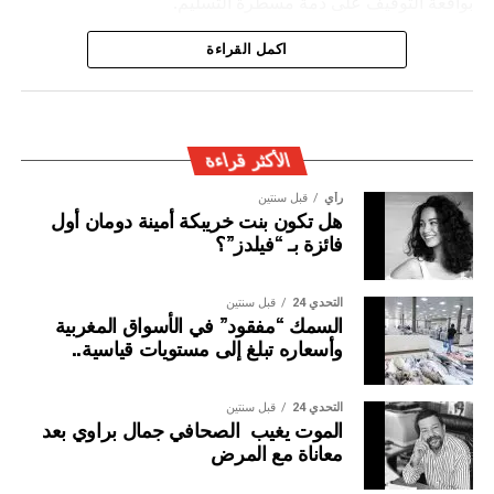
بواقعة التوقيف على ذمة مسطرة التسليم.
ويأتي توقيف المشتبه به في سياق التزام المصالح الأمنية
اكمل القراءة
المغربية بتفعيل آليات التعاون الأمني الدولي، خصوصا ملاحقة
وإيقاف الأشخاص المبحوث عنهم على الصعيد الدولي في قضايا
الجريمة العابرة للحدود الوطنية
الأكثر قراءة
رأي
قبل سنتين
هل تكون بنت خريبكة أمينة دومان أول
فائزة بـ “فيلدز”؟
التحدي 24
قبل سنتين
السمك “مفقود” في الأسواق المغربية
وأسعاره تبلغ إلى مستويات قياسية..
التحدي 24
قبل سنتين
الموت يغيب الصحافي جمال براوي بعد
معاناة مع المرض