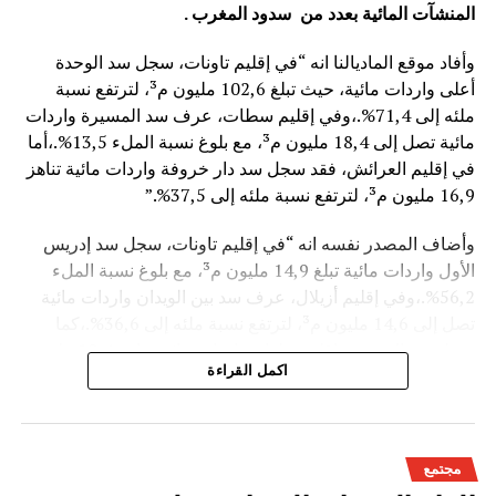
المنشآت المائية
بعدد من سدود المغرب .
وأفاد موقع الماديالنا انه “في إقليم تاونات، سجل سد الوحدة
أعلى واردات مائية، حيث تبلغ 102,6 مليون م³، لترتفع نسبة
ملئه إلى 71,4%.،وفي إقليم سطات، عرف سد المسيرة واردات
مائية تصل إلى 18,4 مليون م³، مع بلوغ نسبة الملء 13,5%.،أما
في إقليم العرائش، فقد سجل سد دار خروفة واردات مائية تناهز
16,9 مليون م³، لترتفع نسبة ملئه إلى 37,5%.”
وأضاف المصدر نفسه انه “في إقليم تاونات، سجل سد إدريس
الأول واردات مائية تبلغ 14,9 مليون م³، مع بلوغ نسبة الملء
56,2%.،وفي إقليم أزيلال، عرف سد بين الويدان واردات مائية
تصل إلى 14,6 مليون م³، لترتفع نسبة ملئه إلى 36,6%.،كما
سجل سد الخروب بإقليم تطوان واردات مائية تناهز 10,4 مليون
اكمل القراءة
م³، حيث بلغت نسبة الملء 78,6%..”
وتعكس هذه المعطيات الأثر الإيجابي على الثروة المائية
الوطنية،والفرشة المئية عموما ووقعها الايجابي على الفلاحة بعد
مجتمع
سنوات الجفاف .