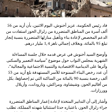
فاد رئيس الحكومة، عزيز أخنوش، اليوم الاثنين، بأن أزيد من 56
ألف أسرة من المناطق المتضررة من زلزال الحوز استفادت من
الدعم المخصص لإعادة بناء وتأهيل منازلها المتضررة بنسبة إنجاز
تبلغ 95 بالمائة، وبغلاف إجمالي ناهز 1,4 مليار درهم.
وأوضح السيد أخنوش في عرض قدمه خلال جلسة المساءلة
الشهرية بمجلس النواب حول موضوع “سياسة التعمير والسكنى
وأثرها على الدينامية الاقتصادية والتنمية الاجتماعية والمجالية”،
أن عدد رخص البناء الممنوحة للأسر المستهدفة بلغ أزيد من 53
ألف رخصة بنسبة 90 بالمائة من الساكنة التي تم إحصاؤها، بكل
من أقاليم الحوز، وشيشاوة، ومراكش، وتارودانت، وأزيلال
وورزازات.
وأشار إلى أن التدابير المتخذة لإعادة إعمار المناطق المتضررة
جراء زلزال الحوز، باعتباره حدثا استثنائيا شهدته المملكة، تطلب