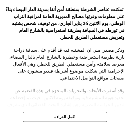
تمكنت عناصر الشرطة بمنطقة أمن أنفا بمدينة الدار البيضاء بناءً
على معلومات وفرتها مصالح المديرية العامة لمراقبة التراب
الوطني، يوم الاثنين 26 يناير الجاري، من توقيف شخص يشتبه
في تورطه في السياقة بطريقة استعراضية بالشارع العام
وتعريض مستعملي الطريق للخطر
.
وذكر مصدر امني ان المشتبه فيه قد أقدم على سياقة دراجة
نارية بطريقة استعراضية وخطيرة بالشارع العام بالدار البيضاء،
معرضا سلامته وأمن مستعملي الطريق للخطر، وهي الأفعال
الإجرامية التي شكلت موضوع أشرطة فيديو منشورة على
صفحات مواقع التواصل الاجتماعي.
وقد أسفرت الأبحاث والتحريات المنجزة في هذه القضية عن
تحديد هوية المشتبه فيه وتوقيفه يومه الاثنين، حيث تم إخضاعه
لتدبير الحراسة النظرية رهن إشارة البحث القضائي الذي تشرف
عليه النيابة العامة المختصة، وذلك للكشف عن جميع ظروف
اكمل القراءة
وملابسات وخلفيات هذه القضية، وكذا تحديد كافة