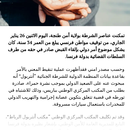
تمكنت عناصر الشرطة بولاية أمن طنجة، اليوم الاثنين 26 يناير
الجاري، من توقيف مواطن فرنسي يبلغ من العمر 34 سنة، كان
يشكل موضوع أمر دولي بإلقاء القبض صادر في حقه من طرف
السلطات القضائية بدولة فرنسا
.
وحسب مصدر امني فقدأظهرت عملية تنقيط المعني بالأمر
بقاعدة بيانات المنظمة الدولية للشرطة الجنائية “أنتربول” أنه
مبحوث عنه على الصعيد الدولي بموجب نشرة حمراء، صادرة
بطلب من المكتب المركزي الوطني بباريس، وذلك للاشتباه في
تورطه في قضية تتعلق بتكوين عصابة إجرامية والتهريب الدولي
للمخدرات باستعمال سيارات مسروقة.
وقد تم تكليف المكتب المركزي الوطني “مكتب أنتربول الرباط”،
التابع للمديرية العامة للأمن الوطني، بإشعار نظيره بدولة فرنسا