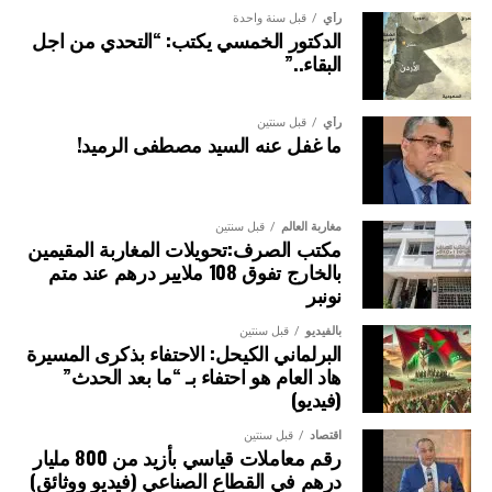
رأي
قبل سنة واحدة
الدكتور الخمسي يكتب: “التحدي من اجل
البقاء..”
رأي
قبل سنتين
ما غفل عنه السيد مصطفى الرميد!
مغاربة العالم
قبل سنتين
مكتب الصرف:تحويلات المغاربة المقيمين
بالخارج تفوق 108 ملايير درهم عند متم
نونبر
بالفيديو
قبل سنتين
البرلماني الكيحل: الاحتفاء بذكرى المسيرة
هاد العام هو احتفاء بـ “ما بعد الحدث”
(فيديو)
اقتصاد
قبل سنتين
رقم معاملات قياسي بأزيد من 800 مليار
درهم في القطاع الصناعي (فيديو ووثائق)