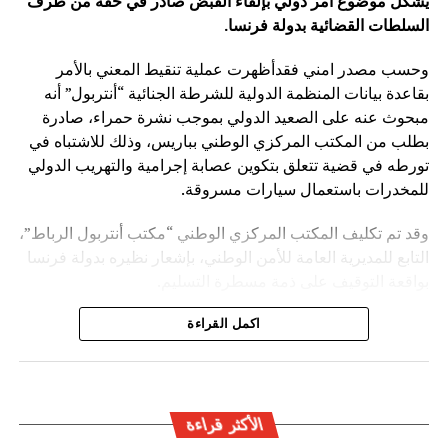
يشكل موضوع أمر دولي بإلقاء القبض صادر في حقه من طرف
السلطات القضائية بدولة فرنسا
.
وحسب مصدر امني فقدأظهرت عملية تنقيط المعني بالأمر
بقاعدة بيانات المنظمة الدولية للشرطة الجنائية “أنتربول” أنه
مبحوث عنه على الصعيد الدولي بموجب نشرة حمراء، صادرة
بطلب من المكتب المركزي الوطني بباريس، وذلك للاشتباه في
تورطه في قضية تتعلق بتكوين عصابة إجرامية والتهريب الدولي
للمخدرات باستعمال سيارات مسروقة.
وقد تم تكليف المكتب المركزي الوطني “مكتب أنتربول الرباط”،
التابع للمديرية العامة للأمن الوطني، بإشعار نظيره بدولة فرنسا
بواقعة التوقيف على ذمة مسطرة التسليم.
ويأتي توقيف المشتبه به في سياق التزام المصالح الأمنية
اكمل القراءة
المغربية بتفعيل آليات التعاون الأمني الدولي، خصوصا ملاحقة
وإيقاف الأشخاص المبحوث عنهم على الصعيد الدولي في قضايا
الجريمة العابرة للحدود الوطنية
الأكثر قراءة