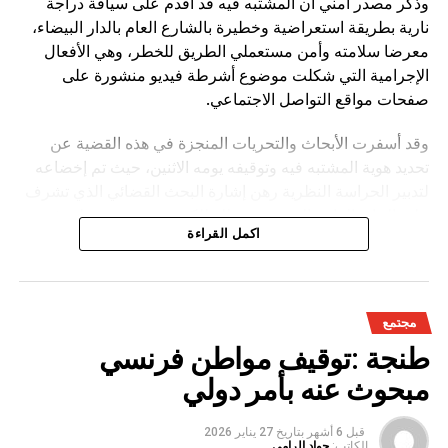
وذكر مصدر امني ان المشتبه فيه قد أقدم على سياقة دراجة
نارية بطريقة استعراضية وخطيرة بالشارع العام بالدار البيضاء،
معرضا سلامته وأمن مستعملي الطريق للخطر، وهي الأفعال
الإجرامية التي شكلت موضوع أشرطة فيديو منشورة على
صفحات مواقع التواصل الاجتماعي.
وقد أسفرت الأبحاث والتحريات المنجزة في هذه القضية عن
تحديد هوية المشتبه فيه وتوقيفه يومه الاثنين، حيث تم إخضاعه
لتدبير الحراسة النظرية رهن إشارة البحث القضائي الذي تشرف
عليه النيابة العامة المختصة، وذلك للكشف عن جميع ظروف
اكمل القراءة
وملابسات وخلفيات هذه القضية، وكذا تحديد كافة
مجتمع
طنجة :توقيف مواطن فرنسي
مبحوث عنه بأمر دولي
قبل 6 أشهر
بتاريخ
27 يناير 2026
الكاتب:
جواد الرامي