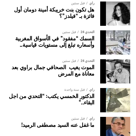
رأي
قبل سنتين
هل تكون بنت خريبكة أمينة دومان أول
فائزة بـ “فيلدز”؟
التحدي 24
قبل سنتين
السمك “مفقود” في الأسواق المغربية
وأسعاره تبلغ إلى مستويات قياسية..
التحدي 24
قبل سنتين
الموت يغيب الصحافي جمال براوي بعد
معاناة مع المرض
رأي
قبل سنة واحدة
الدكتور الخمسي يكتب: “التحدي من اجل
البقاء..”
رأي
قبل سنتين
ما غفل عنه السيد مصطفى الرميد!