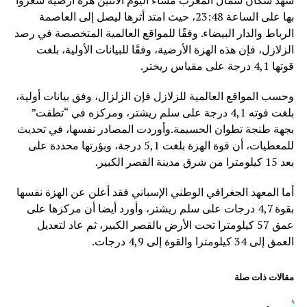
شهد سكان شمال المغرب مساء اليوم الاثنين هزة أرضية شعروا
بها على الساعة 23:48، حيث امتد أثرها ليصل إلى العاصمة
الرباط والدار البيضاء. وفقًا للمواقع العالمية المتخصصة في رصد
الزلازل، فإن هذه الهزة الأرضية، وفقًا للبيانات الأولية، بلغت
قوتها 4,1 درجة على مقياس ريختر.
وحسب المواقع العالمية للزلازل فإن الزلزال، وفق بيانات أولية،
بلغت قوته 4,1 درجة على سلم ريشتر، ومركزه في “تطفت”
بجهة طنجة تطوان الحسيمة.وأوردت المصادر نفسها، في تحديث
للمعطيات، أن قوة الهزة بلغت 5,1 درجة، وبؤرتها محددة على
بعد 15 كيلومترا من شرق مدينة القصر الكبير.
أما المعهد الجغرافي الوطني الإسباني فقد أعلن عن الهزة نفسها
بقوة 4,7 درجات على سلم ريشتر، وأورد أيضا أن مركزها على
عمق 57 كيلومترا تحت الأرض بالقصر الكبير، ثم عاد لتعديل
العمق إلى 34 كيلومترا والقوة إلى 4,9 درجات.
مقالات ذات صلة
لتالي