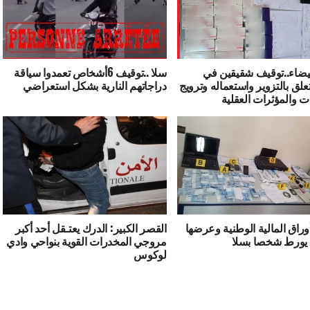
لبيضاء..توقيف شقيقين في
سلا ..توقيف 6أشخاص تعمدوا سياقة
علق بالتزوير واستعماله وترويج
دراجاتهم النارية بشكل استعراضي
ت والمؤثرات العقلية
أوراق المالية الوطنية وعرضها
القصر الكبير: الدرك يعتـقل أحد أكبر
 يورط شخصا بسلا
مروجي المخدرات القوية بنواحي وادي
لوكوس