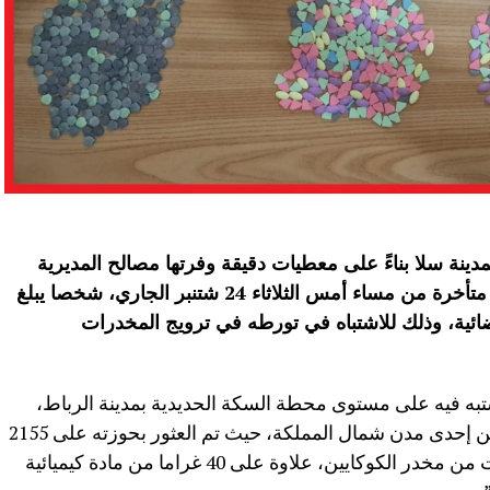
ينة سلا بناءً على معطيات دقيقة وفرتها مصالح المديرية
العامة لمراقبة التراب الوطني، في ساعة متأخرة من مساء أمس الثلاثاء 24 شتنبر الجاري، شخصا يبلغ
بق القضائية، وذلك للاشتباه في تورطه في ترويج المخدرات
به فيه على مستوى محطة السكة الحديدية بمدينة الرباط،
مباشرة بعد وصوله على متن قطار قادم من إحدى مدن شمال المملكة، حيث تم العثور بحوزته على 2155
قرص مهلوس من نوع “إكستازي” وجرعات من مخدر الكوكايين، علاوة على 40 غراما من مادة كيميائية