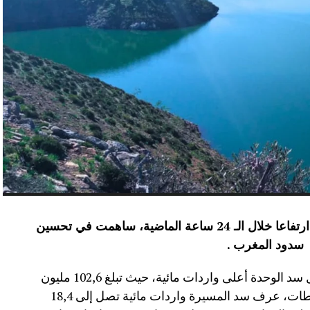
عرفت الموارد المائية بعدد من سدود المملكة ارتفاعا خلال الـ 24 ساعة الماضية، ساهمت في تحسين
سدود المغرب .
وأفاد موقع الماديالنا انه “في إقليم تاونات، سجل سد الوحدة أعلى واردات مائية، حيث تبلغ 102,6 مليون
م³، لترتفع نسبة ملئه إلى 71,4%.،وفي إقليم سطات، عرف سد المسيرة واردات مائية تصل إلى 18,4