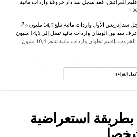
 نسبة الملء 13,5%.،أما في إقليم العرائش، فقد سجل سد دار خروفة واردات مائية
وأضاف المصدر نفسه انه “في إقليم تاونات، سجل سد إدريس الأول واردات مائية تبلغ 14,9 مليون م³،
مع بلوغ نسبة الملء 56,2%.،وفي إقليم أزيلال، عرف سد بين الويدان واردات مائية تصل إلى 14,6 مليون
م³، لترتفع نسبة ملئه إلى 36,6%.،كما سجل سد الخروب بإقليم تطوان واردات مائية تناهز 10,4 مليون
المائية الوطنية،والفرشة المئية عموما ووقعها الايجابي
كمل القراءة
ة بطريقة استعراضية
شخصا