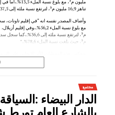
مليون م³، مع بلوغ
تناهز 16,9 مليون م³، لترتفع نسبة ملئه إلى 37,5%.”
م³، حيث بلغت نسبة الملء 78,6%..”
وتعكس هذه المعطيات الأثر الإيجابي على الثروة 
على الفلاحة بعد سنوات الجفاف .
ا
مجتمع
الدار البيضاء :السياق
بالشارع العام تورط 