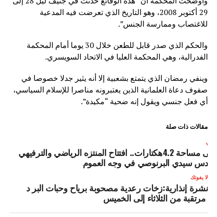
واوضحت المحكمة أن “هذه الوقائع حدثت في جنيف ليل 28 إلى
29 أكتوبر 2008، وهو التاريخ الذي تعرضت فيه المدعية
للاغتصاب وممارسة الجنس”.
والحكم الذي صدر قابل للطعن خلال 30 يوما أمام المحكمة
الفدرالية، وهي المحكمة العليا في الاتحاد السويسري.
وينفي رمضان الذي يتمتع بشعبية إلا أنه يثير جدلا خصوصا في
صفوف دعاة العلمانية الذين يعتبرونه مناصرا للإسلام السياسي،
أي فعل جنسي ويقول إنه ضحية “مكيدة”.
مقالات ذات صلة
لتالي
على مساحة 4.2هكتارات.. افتتاح المنتزه الرياضي والترفيهي
لقدس سيدي البرنوصي في وجه العموم
لا يفوتك
نشرة إنذارية:زخات رعدية مصحوبة برياح وحبات البر د
مرتقبة من الثلاثاء إلى الخميس