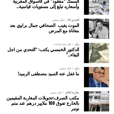
السمك “مفقود” في الأسواق المغربية
وأسعاره تبلغ إلى مستويات قياسية..
التحدي 24
قبل سنتين
الموت يغيب الصحافي جمال براوي بعد
معاناة مع المرض
رأي
قبل سنة واحدة
الدكتور الخمسي يكتب: “التحدي من اجل
البقاء..”
رأي
قبل سنتين
ما غفل عنه السيد مصطفى الرميد!
مغاربة العالم
قبل سنتين
مكتب الصرف:تحويلات المغاربة المقيمين
بالخارج تفوق 108 ملايير درهم عند متم
نونبر