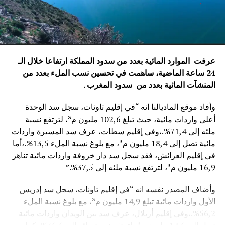
عرفت الموارد المائية بعدد من سدود المملكة ارتفاعا خلال الـ
24 ساعة الماضية، ساهمت في تحسين نسب الملء بعدد من
المنشآت المائية
بعدد من سدود المغرب .
وأفاد موقع الماديالنا انه “في إقليم تاونات، سجل سد الوحدة
أعلى واردات مائية، حيث تبلغ 102,6 مليون م³، لترتفع نسبة
ملئه إلى 71,4%.،وفي إقليم سطات، عرف سد المسيرة واردات
مائية تصل إلى 18,4 مليون م³، مع بلوغ نسبة الملء 13,5%.،أما
في إقليم العرائش، فقد سجل سد دار خروفة واردات مائية تناهز
16,9 مليون م³، لترتفع نسبة ملئه إلى 37,5%.”
وأضاف المصدر نفسه انه “في إقليم تاونات، سجل سد إدريس
الأول واردات مائية تبلغ 14,9 مليون م³، مع بلوغ نسبة الملء
56,2%.،وفي إقليم أزيلال، عرف سد بين الويدان واردات مائية