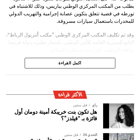
بطلب من المكتب المركزي الوطني بباريس، وذلك للاشتباه في
تورطه في قضية تتعلق بتكوين عصابة إجرامية والتهريب الدولي
للمخدرات باستعمال سيارات مسروقة.
وقد تم تكليف المكتب المركزي الوطني “مكتب أنتربول الرباط”،
التابع للمديرية العامة للأمن الوطني، بإشعار نظيره بدولة فرنسا
بواقعة التوقيف على ذمة مسطرة التسليم.
ويأتي توقيف المشتبه به في سياق التزام المصالح الأمنية
اكمل القراءة
المغربية بتفعيل آليات التعاون الأمني الدولي، خصوصا ملاحقة
وإيقاف الأشخاص المبحوث عنهم على الصعيد الدولي في قضايا
الجريمة العابرة للحدود الوطنية
الأكثر قراءة
رأي
قبل سنتين
هل تكون بنت خريبكة أمينة دومان أول
فائزة بـ “فيلدز”؟
التحدي 24
قبل سنتين