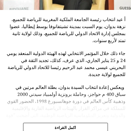
أ عيد انتخاب رئيسة الجامعة الملكية المغربية للرياضة للجميع،
نزهة بدوان، يوم السبت بمدينة تشيتفانوفا بوسط إيطاليا، عضوا
بمجلس إدارة الاتحاد الدولي للرياضة للجميع، وذلك لولاية ثانية
تمتد لأربع سنوات.
جاء ذلك خلال المؤتمر الانتخابي لهذه الهيئة الدولية المنعقد يومي
24 و 25 يناير الجاري، الذي عرف، كذلك، تجديد الثقة في
البحريني عيسى محمد عبد الرحيم رئيسا للاتحاد الدولي للرياضة
للجميع لولاية جديدة.
ويعكس إعادة انتخاب السيدة بدوان، بطلة العالم مرتين في
سباق 400 م حواجز، وحاملة برونزية أولمبياد سيدني 2000
وذهبية كأس العالم في دورة جوهانسبورغ 1998، الحضور القوي
للمملكة في مراكز القرار بالهيئات الرياضية القارية والإقليمية
والدولية وتعزيز الدبلوماسية الرياضية الوطنية، التي أضحت “قوة
ناعمة” تكرس إشعاع المملكة.
اكمل القراءة