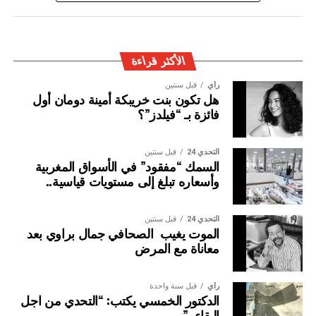
إضافة إلى تنمية الأداء الجماعي للمقاولات والمجتمع عبر
ممارسة الرياضة.
ويتولى تسيير جمعية تشجيع الرياضة في المقاولة بالمغرب
الأكثر قراءة
مكتب مؤلف من ثمانية أعضاء مؤسسين، هم: الاتحاد العام
رأي
قبل سنتين
لمقاولات المغرب، الصندوق التعاضدي المهني المغربي،
هل تكون بنت خريبكة أمينة دومان أول
الفيدرالية المغربية للإعلام، الجمعية المغربية للرياضة والتنمية،
فائزة بـ “فيلدز”؟
البنك المغربي للتجارة والصناعة، الغرفة الفرنسية للتجارة
والصناعة بالمغرب.
التحدي 24
قبل سنتين
السمك “مفقود” في الأسواق المغربية
ويضم المكتب المسير ثلاثة نواب للرئيس، هم: السيدة نوال
وأسعاره تبلغ إلى مستويات قياسية..
المتوكل؛والسيد كمال لحلو؛ والسيد عبد العزيز العلوي.
التحدي 24
قبل سنتين
الموت يغيب الصحافي جمال براوي بعد
معاناة مع المرض
رأي
قبل سنة واحدة
الدكتور الخمسي يكتب: “التحدي من اجل
البقاء..”