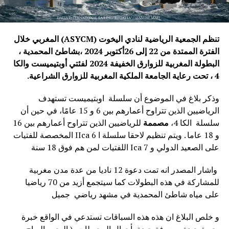
تنظم الجمعية الرياضية لنادي اليخوت
(ASYCM)
المغربي خلال
الفترة الممتدة من 22 إلى 26أكتوبر 2024 ،بشاطئ المحمدية ،
البطولة المغربية للزوارق الخفيفة 2024 لفئتي أوبتيميست والكا
4 ، تحت رعاية الجامعة الملكية المغربية للزوارق الشراعية.
وذكر بلاغ في الموضوع أن سلسلة اوبتيميست تستهدف
الرياضيين الذين تتراوح أعمارهم بين 6 و 15 عامًا، في حين أن
سلسلة الكا 4،
مصممة
للرياضيين الذين تتراوح أعمارهم بين 16
و 18 عاما . ويتم تنظيم لاحقا سلسلة ا 6 IIca المخصصة للفتيات
على الصعيد الدولي و 7 Ica اللفتيات لمن هم فوق 18 سنة
واشار المصدر انه تمت دعوة 12 ناديا من عدة مدن مغربية
للمشاركة في هذه البطولات كما سيتجمع أزيد من 70 رياضيا
على مياه شاطئ المحمدية في مشهد رياضي جميل
و خلص البلاغ ان هذه هذه السباقات تستدعي في الواقع خبرة
بحرية جيدة ومعرفة جيدة بأحوال المحيطات، ( البحر والرياح