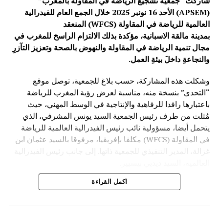
شاركت “جمعية تشجيع الرياضة في المقاولة بالمغرب”
(APSEM) الأحد 16 نونبر 2025 خلال الجمع العام للفيدرالية
العالمية للرياضة في المقاولة (WFCS) المنعقد
بمدينة مالقة الاسبانية، مؤكدة بذلك الالتزام الراسخ للمغرب في
مجال تنمية الرياضة في المقاولة والنهوض بالصحة وتعزيز التآزرِ
والنجاعةِ داخلَ بيئةِ العمل.
وشكلت هذه المشاركة، حسب بلاغ للجمعية، توصل موقع
“التحدي” بنسخة منه، مناسبة لعرض رؤية المغرب للرياضة
باعتبارها رافدا للرفاهية والإنتاجية في الوسط المهني، حيث
مُثلت من طرف رئيس الجمعية السيد يونس المشرفي، الذي
يتحمل أيضا، مسؤولية نائب رئيس الفيدرالية العالمية للرياضة
في المقاولة (WFCS) مكلفا بإفريقيا، مرفوقا بالسيد عثمان ابن
غزالة، المدير التنفيذي للجمعية ذاتها. إلى جانب رئيس الفيدرالية
العالمية، السيد ديديي بيسيير.
اكمل القراءة