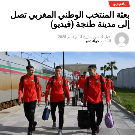
بالفيديو
بعثة المنتخب الوطني المغربي تصل
إلى مدينة طنجة (فيديو)
قبل 9 أشهر
بتاريخ
13 نوفمبر 2025
الكاتب:
خولة دحو
وقد عرف الجمع العام، حسب ذات المصدر، تنظيم حفل تكريم
للسيد فيليزار ديريك، رئيس الفيدرالية الصربية، الذي وافته المنية
مؤخرا، إشادة بانخراطه القوي إزاء الرياضة في المقاولة عبر
العالم؛ليتداول الجمع العام بعد ذلك، سير التحضيرات للألعاب
العالمية لرياضة المقاولة لسنة 2026، المقرر تنظيمها في
مدينة فريدريكسهاون بالدانمارك؛ كما وقع الـاختيار على
مدينة مالقة لاحتضان الألعاب العالمية لرياضة المقاولة لسنة
2030؛إلى جانب تقديم عرض حول الإعداد لتنظيم ألعاب
الرياضات الشتوية للمقاولات الأوروبية لعام 2026 في
مدينة جاقة (Jaca)؛ وتعيين السيد مارك مارلو، رئيس جمعية
الرياضة للموظفين في مالطا (MESA)، عضوا في لجنة المراقبة