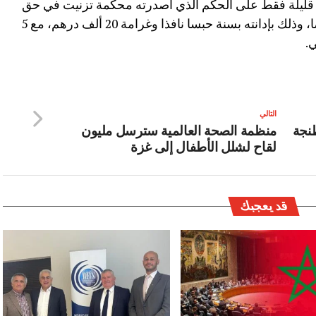
اما قليلة فقط على الحكم الذي أصدرته محكمة تزنيت في حق
صاحب “سناك” تسبب في تسمم 38 شخصا، وذلك بإدانته بسنة حبسا نافذا وغرامة 20 ألف درهم، مع 5
.
التالي
نجة
منظمة الصحة العالمية سترسل مليون
لقاح لشلل الأطفال إلى غزة
قد يعجبك