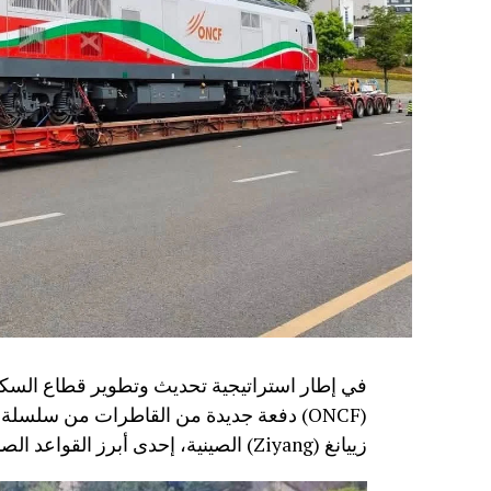
في إطار استراتيجية تحديث وتطوير قطاع السكك
زييانغ (Ziyang) الصينية، إحدى أبرز القواعد الصناعية المتخصصة في تصنيع معدات النقل السككي.