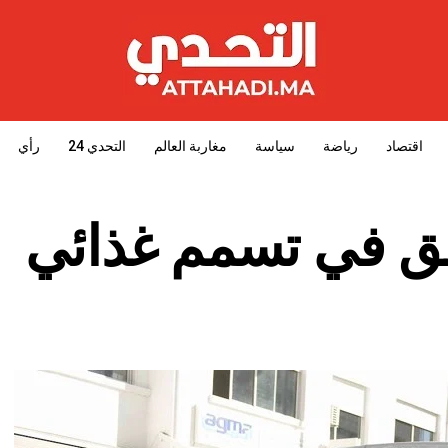
اقتصاد
رياضة
سياسة
مغاربة العالم
التحدي 24
رأي
ق في تسمم غذائي