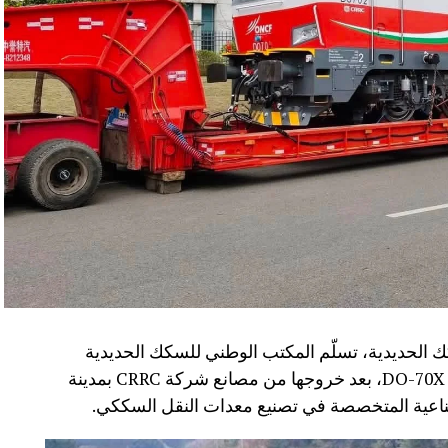
 الحديدية، تسلّم المكتب الوطني للسكك الحديدية
(ONCF) دفعة جديدة من القاطرات من سلسلة DO-70X، بعد خروجها من مصانع شركة CRRC بمدينة