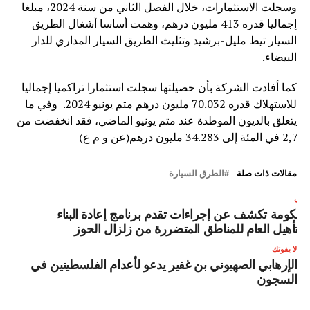
وسجلت الاستثمارات، خلال الفصل الثاني من سنة 2024، مبلغا
إجماليا قدره 413 مليون درهم، وهمت أساسا أشغال الطريق
السيار تيط مليل-برشيد وتثليث الطريق السيار المداري للدار
البيضاء.
كما أفادت الشركة بأن حصيلتها سجلت استثمارا تراكميا إجماليا
للاستهلاك قدره 70.032 مليون درهم متم يونيو 2024. وفي ما
يتعلق بالديون الموطدة عند متم يونيو الماضي، فقد انخفضت من
2,7 في المئة إلى 34.283 مليون درهم(عن و م ع)
مقالات ذات صلة
الطرق السيارة
لتالي
لحكومة تكشف عن إجراءات تقدم برنامج إعادة البناء
التأهيل العام للمناطق المتضررة من زلزال الحوز
لا يفوتك
الإرهابي الصهيوني بن غفير يدعو لأعدام الفلسطينين في
السجون