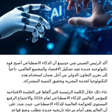
ويأتي إدماج قاطرات DO-70X ضمن رؤية المغرب الرامية إلى
بناء منظومة نقل سككي أكثر نجاعة واستدامة، بما يواكب
التحولات الاقتصادية ويعزز دور السكك الحديدية كرافعة للتنمية
وربط مختلف جهات المملكة
أكد الرئيس الصيني شي جينبينغ أن الذكاء الاصطناعي أصبح قوة
تكنولوجية جديدة تعيد تشكيل الاقتصاد والمجتمع العالمي، داعياً
إلى تعزيز التعاون الدولي من أجل ضمان استخدام هذه
التكنولوجيا لخدمة البشرية وتحقيق التنمية المشتركة.
جاء ذلك خلال الكلمة الرئيسية التي ألقاها في الجلسة الافتتاحية
للمؤتمر العالمي للذكاء الاصطناعي لعام 2026 والاجتماع الرفيع
المستوى للحوكمة العالمية للذكاء الاصطناعي، حيث شدد على
أن العالم يقف أمام مرحلة تاريخية جديدة تتطلب وضع قواعد