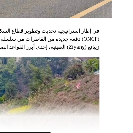
في إطار استراتيجية تحديث وتطوير قطاع السكك
زييانغ (Ziyang) الصينية، إحدى أبرز القواعد الصناعية المتخصصة في تصنيع معدات النقل السككي.