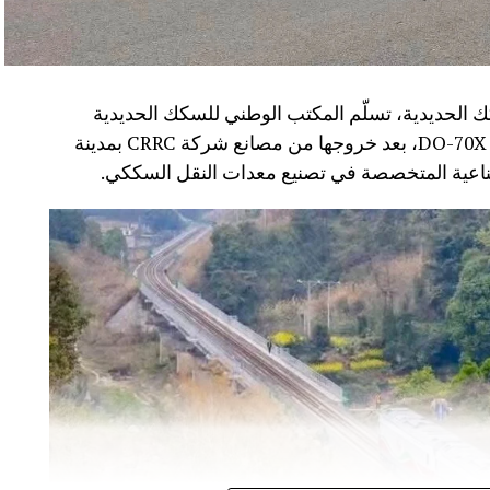
 الحديدية، تسلّم المكتب الوطني للسكك الحديدية
(ONCF) دفعة جديدة من القاطرات من سلسلة DO-70X، بعد خروجها من مصانع شركة CRRC بمدينة