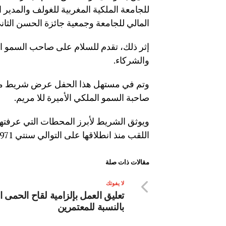
للجامعة الملكية المغربية للغولف والمدير 
المالي للجامعة وجمعية جائزة الحسن الثا
إثر ذلك، تقدم للسلام على صاحب السمو ال
والشركاء.
وتم في مستهل هذا الحفل عرض شريط مؤس
صاحبة السمو الملكي الأميرة للا مريم.
ويوثق الشريط لأبرز المحطات التي عرفتها 
اللقب منذ انطلاقها على التوالي سنتي 1971 و1993 بمبادرة من جلالة المغفور له الحسن الثاني.
مقالات ذات صلة
لا يفوتك
تعليق العمل بإلزامية لقاح الحمى 
بالنسبة للمعتمرين