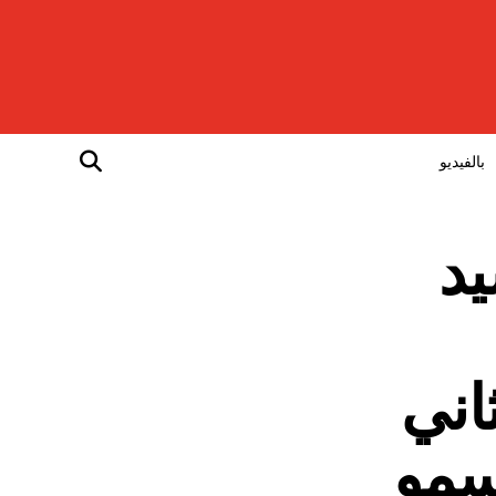
بالفيديو
يد
 الثاني
ة السمو