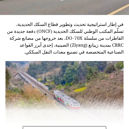
في إطار استراتيجية تحديث وتطوير قطاع السكك الحديدية،
تسلّم المكتب الوطني للسكك الحديدية (ONCF) دفعة جديدة من
القاطرات من سلسلة DO-70X، بعد خروجها من مصانع شركة
CRRC بمدينة زييانغ (Ziyang) الصينية، إحدى أبرز القواعد
الصناعية المتخصصة في تصنيع معدات النقل السككي.
وتندرج هذه الخطوة ضمن برنامج تحديث أسطول الجر الذي