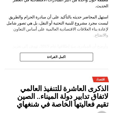
الحديث.
استهل المحاضر حديثه بالتأكيد على أن مبادرة الحزام والطريق
ليست مجرد مشروع للبنية التحتية أو النقل، بل هي تصور شامل
لإعادة بناء العلاقات الاقتصادية العالمية على أساس التعاون
والانفتاح.
وأوضح أن المبادرة، منذ إطلاقها عام 2013، تهدف إلى تعزيز
الترابط بين القارات الثلاث عبر شبكة واسعة من الموانئ
اكمل القراءة
والسكك الحديدية والطرق البرية والممرات البحرية، إضافة إلى
التوسع في مجالات الاقتصاد الرقمي والطاقة والاستثمار
الصناعي.
اقتصاد
وخلال عرضه التفصيلي، أبرز لي يوان تشينغ أن المبادرة ساهمت
الذكرى العاشرة للتنفيذ العالمي
في خلق دينامية اقتصادية جديدة بين الصين والدول المشاركة،
من خلال:
لاتفاق تدابير دولة الميناء.. الصين
تقيم فعاليتها الخاصة في شنغهاي
تعزيز حجم التبادل التجاري الدولي