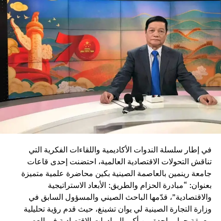
التحولات الاقتصادية ويعزز دور السكك الحديدية كرافعة للتنمية
وربط مختلف جهات المملكة
في إطار سلسلة الندوات الأكاديمية واللقاءات الفكرية التي
تناقش التحولات الاقتصادية العالمية، احتضنت إحدى قاعات
جامعة رينمين بالعاصمة الصينية بكين محاضرة علمية متميزة
بعنوان: “مبادرة الحزام والطريق: الأبعاد الاستراتيجية
والاقتصادية”، قدّمها الباحث الصيني والمسؤول السابق في
وزارة التجارة الصينية لي يوان تشينغ، حيث قدم رؤية تحليلية
معمقة حول واحدة من أكبر المبادرات الاقتصادية في العصر