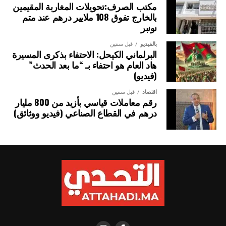
مكتب الصرف:تحويلات المغاربة المقيمين
ويضم الاتفاق حالياً 85 طرفاً متعاقداً، يشملون 111 دولة، وهو ما
بالخارج تفوق 108 ملايير درهم عند متم
يمثل نحو ثلاثة أرباع الدول الساحلية في العالم.
نونبر
بالفيديو
قبل سنتين
الصورة: ميناء صيد بمدينة هايكو، الصين — المصدر: ويكيميديا كومنز (المُلك
البرلماني الكيحل: الاحتفاء بذكرى المسيرة
العام CC0).
هاد العام هو احتفاء بـ “ما بعد الحدث”
(فيديو)
اقتصاد
قبل سنتين
رقم معاملات قياسي بأزيد من 800 مليار
درهم في القطاع الصناعي (فيديو ووثائق)