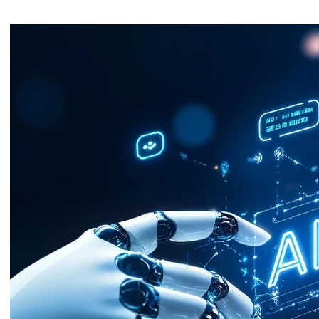
ويعكس التعاون بين المكتب الوطني للسكك الحديدية وشركة CRRC الصينية تطور العلاقات الصناعية
البنية التحتية والنقل الذكي. وتعد الصين من الدول
ت، حيث راكمت خبرة واسعة في تطوير حلول نقل حديثة
DO- ضمن رؤية المغرب الرامية إلى بناء منظومة نقل سككي أكثر نجاعة
ز دور السكك الحديدية كرافعة للتنمية وربط مختلف جهات