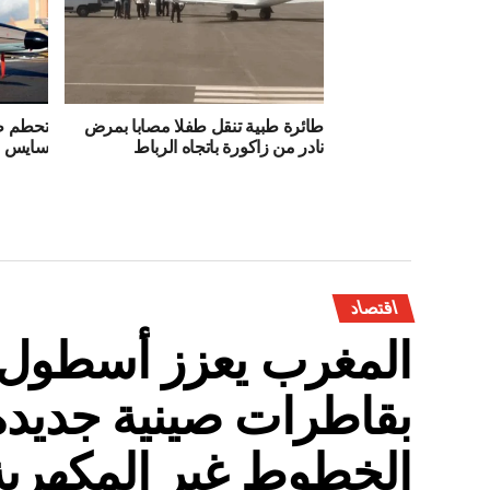
طائرة طبية تنقل طفلا مصابا بمرض
تحطم ط
نادر من زاكورة باتجاه الرباط
سايس
اقتصاد
المغرب يعزز أسطول 
بقاطرات صينية جديدة
الخطوط غير المكهربة