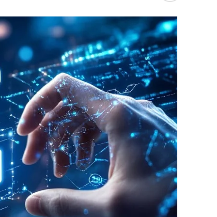
والتكنولوجية بين المغرب والصين، خاصة في مجال 
الرائدة عالمياً في صناعة القطارات والقاطرا
ومستدامة.
ويأتي إدماج قاطرات 70X
واستدامة، بما يواكب التحولات الاقتصادية ويعز
المملكة