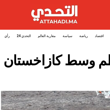
اقتصاد
رياضة
سياسة
مغاربة العالم
التحدي 24
رأي
طم وسط كازاخستان