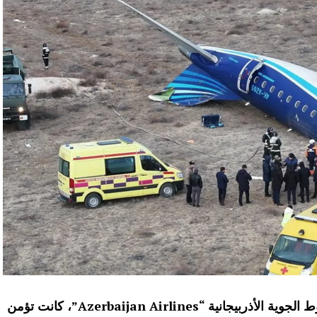
تحطمت طائرة ركاب تابعة لشركة الخطوط الجوية الأذربيجانية “Azerbaijan Airlines”، كانت تؤمن