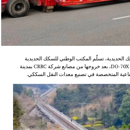
 الحديدية، تسلّم المكتب الوطني للسكك الحديدية
(ONCF) دفعة جديدة من القاطرات من سلسلة DO-70X، بعد خروجها من مصانع شركة CRRC بمدينة