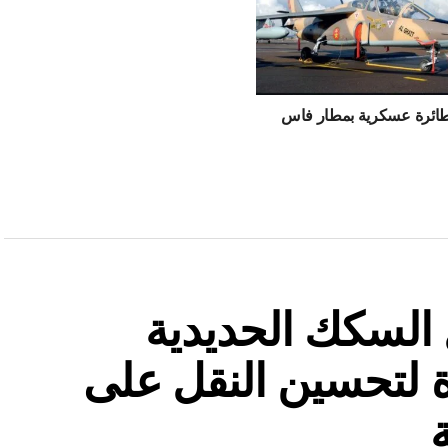
ائرة عسكرية بمطار فاس
السكك الحديدية
 لتحسين النقل على