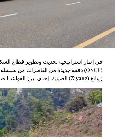
في إطار استراتيجية تحديث وتطوير قطاع السكك
زييانغ (Ziyang) الصينية، إحدى أبرز القواعد الصناعية المتخصصة في تصنيع معدات النقل السككي.