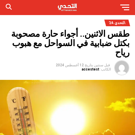
التحدي 24
طقس الاثنين.. أجواء حارة مصحوبة
بكتل ضبابية في السواحل مع هبوب
رياح
قبل سنتين
بتاريخ
12 أغسطس 2024
الكاتب:
accestest