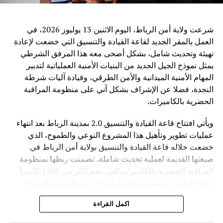
الذكاء الاصطناعي تعكس التحول المتزايد لهذه التكنولوجيا إلى
قضية عالمية تتجاوز الحدود، حيث أصبح التحدي الأساسي ليس
فقط تطوير القدرات التقنية، بل ضمان أن تكون هذه القدرات
شرعت ولاية أمن الرباط، اليوم الاثنين 13 يوليوز 2026، في
متاحة بشكل عادل وآمن لجميع الدول.
العمل بالمقر الجديد لقاعة القيادة والتنسيق التي خضعت لإعادة
تهيئة وتحديث شامل، بشكل أضحى معه هذا المرفق الشرطي
وفي ظل المنافسة العالمية المتزايدة في مجال الذكاء
يمثل نموذج الجيل الجديد من البنيات الأمنية العملياتية لتدبير
الاصطناعي، تطرح الصين رؤية تقوم على اعتبار التكنولوجيا
المهام الأمنية الميدانية والأمن الطرقي، وقيادة آليات شرطة
جسراً للتعاون والتنمية، وليس مجالاً للصراع، مؤكدة أن مستقبل
النجدة، فضلا عن الإشراف بشكل آني على منظومة المراقبة
الذكاء الاصطناعي يجب أن يكون قائماً على الحكمة البشرية
الحضرية بالكاميرات.
والمسؤولية المشتركة من أجل خدمة رفاهية الشعوب
ويأتي افتتاح قاعة القيادة والتنسيق 2.0 بمدينة الرباط بعد انتهاء
عمليات تطوير وتأهيل هذا المشروع النوعي والطموح، الذي
خضعت خلاله قاعة القيادة والتنسيق بولاية أمن الرباط في
صيغتها القديمة لعملية تحديث شاملة، تضمنت ربطها بمنظومة
المراقبة الحضرية بالكاميرات التي تضم أكثر من 1400 كاميرا
عالية الدقة، تم تعميمها مؤخرا بشراكة مع ولاية جهة الرباط-
القنيطرة، فضلا عن تحديث بنيتها المعلوماتية التحتية من خلال
اكمل القراءة
تدعيمها بمختلف أنظمة الاتصال ونقل البيانات التابعة للأمن
الوطني.