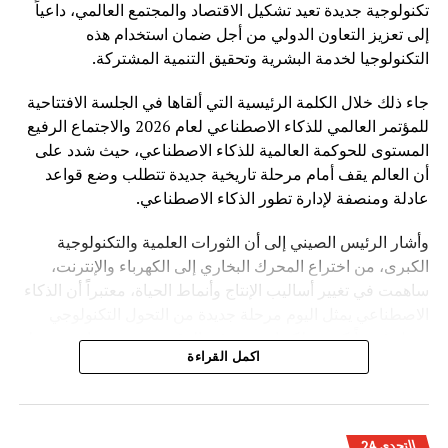
تكنولوجية جديدة تعيد تشكيل الاقتصاد والمجتمع العالمي، داعياً
إلى تعزيز التعاون الدولي من أجل ضمان استخدام هذه
التكنولوجيا لخدمة البشرية وتحقيق التنمية المشتركة.
جاء ذلك خلال الكلمة الرئيسية التي ألقاها في الجلسة الافتتاحية
للمؤتمر العالمي للذكاء الاصطناعي لعام 2026 والاجتماع الرفيع
المستوى للحوكمة العالمية للذكاء الاصطناعي، حيث شدد على
أن العالم يقف أمام مرحلة تاريخية جديدة تتطلب وضع قواعد
عادلة ومنصفة لإدارة تطور الذكاء الاصطناعي.
وأشار الرئيس الصيني إلى أن الثورات العلمية والتكنولوجية
الكبرى، من اختراع المحرك البخاري إلى الكهرباء والإنترنت،
ساهمت في تغيير أساليب الإنتاج وأنماط الحياة، معتبراً أن الذكاء
الاصطناعي يمثل اليوم مرحلة جديدة من التحول التكنولوجي
تحمل فرصاً كبيرة، لكنها تفرض في الوقت نفسه تحديات مرتبطة
اكمل القراءة
بالأمن والأخلاق والعدالة.
وأوضح شي جينبينغ أن تطوير الذكاء الاصطناعي ينبغي أن يقوم
على أربعة مبادئ أساسية، تتمثل في الانفتاح والتعاون لتحقيق
التحدي 24