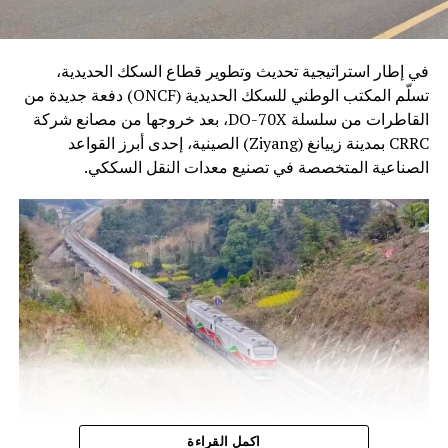
في إطار استراتيجية تحديث وتطوير قطاع السكك الحديدية،
تسلّم المكتب الوطني للسكك الحديدية (ONCF) دفعة جديدة من
القاطرات من سلسلة DO-70X، بعد خروجها من مصانع شركة
CRRC بمدينة زييانغ (Ziyang) الصينية، إحدى أبرز القواعد
الصناعية المتخصصة في تصنيع معدات النقل السككي.
وتندرج هذه الخطوة ضمن برنامج تحديث أسطول الجر الذي
اكمل القراءة