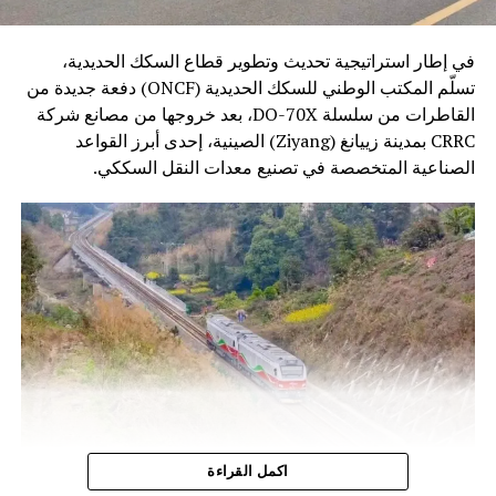
في إطار استراتيجية تحديث وتطوير قطاع السكك الحديدية،
تسلّم المكتب الوطني للسكك الحديدية (ONCF) دفعة جديدة من
القاطرات من سلسلة DO-70X، بعد خروجها من مصانع شركة
CRRC بمدينة زييانغ (Ziyang) الصينية، إحدى أبرز القواعد
الصناعية المتخصصة في تصنيع معدات النقل السككي.
وتندرج هذه الخطوة ضمن برنامج تحديث أسطول الجر الذي
اكمل القراءة
أطلقه المكتب الوطني للسكك الحديدية، بهدف الرفع من كفاءة