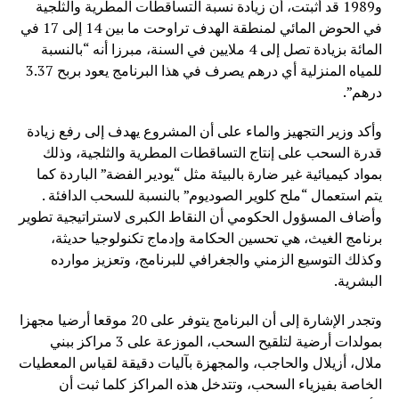
و1989 قد أثبتت، أن زيادة نسبة التساقطات المطرية والثلجية
في الحوض المائي لمنطقة الهدف تراوحت ما بين 14 إلى 17 في
المائة بزيادة تصل إلى 4 ملايين في السنة، مبرزا أنه “بالنسبة
للمياه المنزلية أي درهم يصرف في هذا البرنامج يعود بربح 3.37
درهم”.
وأكد وزير التجهيز والماء على أن المشروع يهدف إلى رفع زيادة
قدرة السحب على إنتاج التساقطات المطرية والثلجية، وذلك
بمواد كيميائية غير ضارة بالبيئة مثل “يودير الفضة” الباردة كما
يتم استعمال “ملح كلوير الصوديوم” بالنسبة للسحب الدافئة .
وأضاف المسؤول الحكومي أن النقاط الكبرى لاستراتيجية تطوير
برنامج الغيث، هي تحسين الحكامة وإدماج تكنولوجيا حديثة،
وكذلك التوسيع الزمني والجغرافي للبرنامج، وتعزيز موارده
البشرية.
وتجدر الإشارة إلى أن البرنامج يتوفر على 20 موقعا أرضيا مجهزا
بمولدات أرضية لتلقيح السحب، الموزعة على 3 مراكز ببني
ملال، أزيلال والحاجب، والمجهزة بآليات دقيقة لقياس المعطيات
الخاصة بفيزياء السحب، وتتدخل هذه المراكز كلما ثبت أن