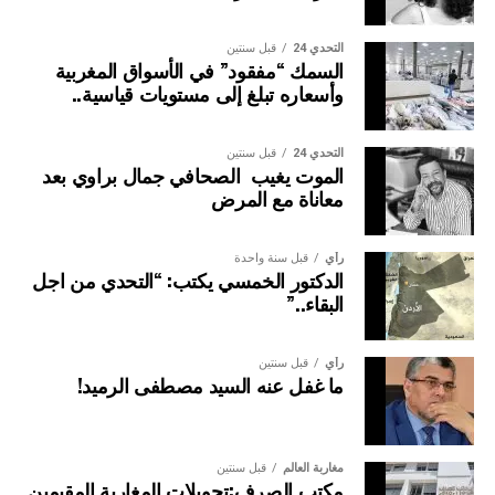
التحدي 24
قبل سنتين
السمك “مفقود” في الأسواق المغربية
وأسعاره تبلغ إلى مستويات قياسية..
التحدي 24
قبل سنتين
الموت يغيب الصحافي جمال براوي بعد
معاناة مع المرض
رأي
قبل سنة واحدة
الدكتور الخمسي يكتب: “التحدي من اجل
البقاء..”
رأي
قبل سنتين
ما غفل عنه السيد مصطفى الرميد!
مغاربة العالم
قبل سنتين
مكتب الصرف:تحويلات المغاربة المقيمين