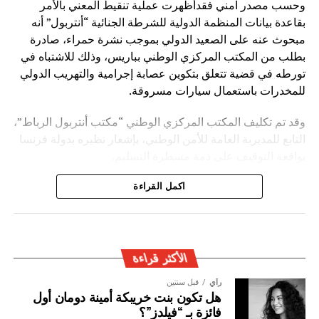
وحسب مصدر امني فقدأظهرت عملية تنقيط المعني بالأمر
بقاعدة بيانات المنظمة الدولية للشرطة الجنائية “أنتربول” أنه
مبحوث عنه على الصعيد الدولي بموجب نشرة حمراء، صادرة
بطلب من المكتب المركزي الوطني بباريس، وذلك للاشتباه في
تورطه في قضية تتعلق بتكوين عصابة إجرامية والتهريب الدولي
للمخدرات باستعمال سيارات مسروقة.
وقد تم تكليف المكتب المركزي الوطني “مكتب أنتربول الرباط”،
التابع للمديرية العامة للأمن الوطني، بإشعار نظيره بدولة فرنسا
بواقعة التوقيف على ذمة مسطرة التسليم.
ويأتي توقيف المشتبه به في سياق التزام المصالح الأمنية
اكمل القراءة
المغربية بتفعيل آليات التعاون الأمني الدولي، خصوصا ملاحقة
وإيقاف الأشخاص المبحوث عنهم على الصعيد الدولي في قضايا
الجريمة العابرة للحدود الوطنية
الأكثر قراءة
رأي
قبل سنتين
هل تكون بنت خريبكة أمينة دومان أول
فائزة بـ “فيلدز”؟