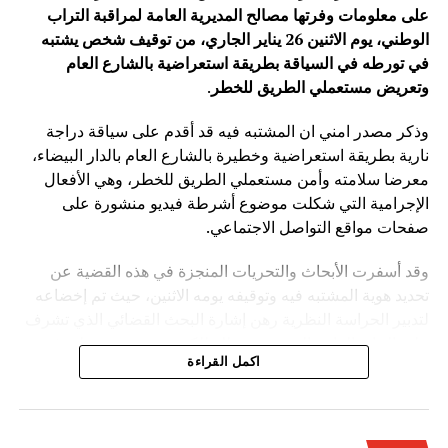
على معلومات وفرتها مصالح المديرية العامة لمراقبة التراب
الوطني، يوم الاثنين 26 يناير الجاري، من توقيف شخص يشتبه
في تورطه في السياقة بطريقة استعراضية بالشارع العام
وتعريض مستعملي الطريق للخطر
.
وذكر مصدر امني ان المشتبه فيه قد أقدم على سياقة دراجة
نارية بطريقة استعراضية وخطيرة بالشارع العام بالدار البيضاء،
معرضا سلامته وأمن مستعملي الطريق للخطر، وهي الأفعال
الإجرامية التي شكلت موضوع أشرطة فيديو منشورة على
صفحات مواقع التواصل الاجتماعي.
وقد أسفرت الأبحاث والتحريات المنجزة في هذه القضية عن
تحديد هوية المشتبه فيه وتوقيفه يومه الاثنين، حيث تم إخضاعه
لتدبير الحراسة النظرية رهن إشارة البحث القضائي الذي تشرف
عليه النيابة العامة المختصة، وذلك للكشف عن جميع ظروف
اكمل القراءة
وملابسات وخلفيات هذه القضية، وكذا تحديد كافة