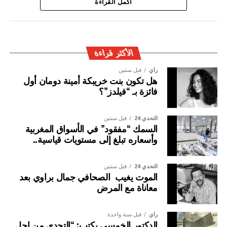
ويأتي توقيف المشتبه به في سياق التزام المصالح الأمنية
اكمل القراءة
المغربية بتفعيل آليات التعاون الأمني الدولي، خصوصا ملاحقة
وإيقاف الأشخاص المبحوث عنهم على الصعيد الدولي في قضايا
الجريمة العابرة للحدود الوطنية
الأكثر قراءة
رأي
قبل سنتين
هل تكون بنت خريبكة أمينة دومان أول
فائزة بـ “فيلدز”؟
التحدي 24
قبل سنتين
السمك “مفقود” في الأسواق المغربية
وأسعاره تبلغ إلى مستويات قياسية..
التحدي 24
قبل سنتين
الموت يغيب الصحافي جمال براوي بعد
معاناة مع المرض
رأي
قبل سنة واحدة
الدكتور الخمسي يكتب: “التحدي من اجل