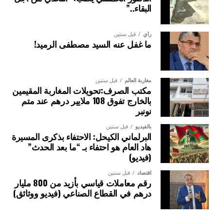
البقاء..”
رأي
قبل سنتين
ما غفل عنه السيد مصطفى الرميد!
مغاربة العالم
قبل سنتين
مكتب الصرف:تحويلات المغاربة المقيمين
بالخارج تفوق 108 ملايير درهم عند متم
نونبر
بالفيديو
قبل سنتين
البرلماني الكيحل: الاحتفاء بذكرى المسيرة
هاد العام هو احتفاء بـ “ما بعد الحدث”
(فيديو)
اقتصاد
قبل سنتين
رقم معاملات قياسي بأزيد من 800 مليار
درهم في القطاع الصناعي (فيديو ووثائق)