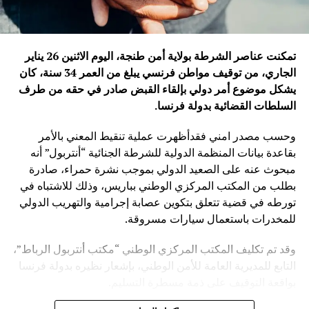
تمكنت عناصر الشرطة بولاية أمن طنجة، اليوم الاثنين 26 يناير
الجاري، من توقيف مواطن فرنسي يبلغ من العمر 34 سنة، كان
يشكل موضوع أمر دولي بإلقاء القبض صادر في حقه من طرف
السلطات القضائية بدولة فرنسا
.
وحسب مصدر امني فقدأظهرت عملية تنقيط المعني بالأمر
بقاعدة بيانات المنظمة الدولية للشرطة الجنائية “أنتربول” أنه
مبحوث عنه على الصعيد الدولي بموجب نشرة حمراء، صادرة
بطلب من المكتب المركزي الوطني بباريس، وذلك للاشتباه في
تورطه في قضية تتعلق بتكوين عصابة إجرامية والتهريب الدولي
للمخدرات باستعمال سيارات مسروقة.
وقد تم تكليف المكتب المركزي الوطني “مكتب أنتربول الرباط”،
التابع للمديرية العامة للأمن الوطني، بإشعار نظيره بدولة فرنسا
بواقعة التوقيف على ذمة مسطرة التسليم.