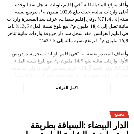
وأفاد موقع الماديالنا انه “في إقليم تاونات، سجل سد الوحدة
أعلى واردات مائية، حيث تبلغ 102,6 مليون م³، لترتفع نسبة
ملئه إلى 71,4%.،وفي إقليم سطات، عرف سد المسيرة واردات
مائية تصل إلى 18,4 مليون م³، مع بلوغ نسبة الملء 13,5%.،أما
في إقليم العرائش، فقد سجل سد دار خروفة واردات مائية تناهز
16,9 مليون م³، لترتفع نسبة ملئه إلى 37,5%.”
وأضاف المصدر نفسه انه “في إقليم تاونات، سجل سد إدريس
الأول واردات مائية تبلغ 14,9 مليون م³، مع بلوغ نسبة الملء
56,2%.،وفي إقليم أزيلال، عرف سد بين الويدان واردات مائية
تصل إلى 14,6 مليون م³، لترتفع نسبة ملئه إلى 36,6%.،كما
سجل سد الخروب بإقليم تطوان واردات مائية تناهز 10,4 مليون
اكمل القراءة
م³، حيث بلغت نسبة الملء 78,6%..”
وتعكس هذه المعطيات الأثر الإيجابي على الثروة المائية
الوطنية،والفرشة المئية عموما ووقعها الايجابي على الفلاحة بعد
مجتمع
سنوات الجفاف .
الدار البيضاء :السياقة بطريقة