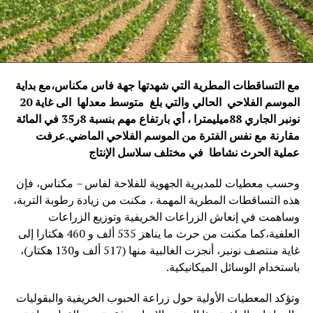
مع التساقطات المطرية التي شهدتها جهة فاس مكناس،مع بداية
الموسم الفلاحي الحالي والتي بلغ متوسط معدلها الى غاية 20
نونبر الجاري 88ميليمترا ، أي بارتفاع مهم بنسبة 8ر35 في المائة
مقارنة مع نفس الفترة من الموسم الفلاحي الماضي
.
عرفت
عملية الحرث نشاطا في مختلف سلاسل الإنتاج
وحسب معطيات للمديرية الجهوية للفلاحة لفاس – مكناس، فإن
هذه التساقطات المطرية المهمة ، مكنت من زيادة رطوبة التربة،
وساهمت في إنعاش الزراعات الخريفية وتوزيع الزراعات
العلفية،كما مكنت من حرث ما يناهز 535 ألف و 460 هكتارا إلى
غاية منتصف نونبر، أنجزت الغالبية منها (517 ألف و130 هكتار)،
باستخدام الوسائل الميكانيكية.
وتؤكد المعطيات الأولية حول زراعة الحبوب الخريفية والبقوليات