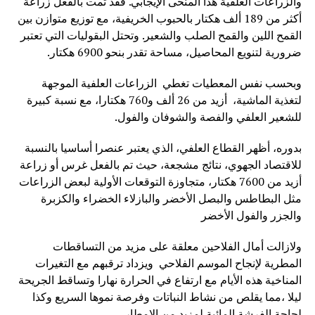
والزراعات العلفية هذا المنحى الإيجابي. فقد تمت بالفعل زراعة
أكثر من 189 ألف هكتار بالحبوب الخريفية، مع توزيع متوازن بين
القمح اللين والقمح الصلب والشعير. وتحتل البقوليات التي تعتبر
ضرورية لتنويع المحاصيل، مساحة تقدر بنحو 6900 هكتار.
وبحسب نفس المعطيات تغطي الزراعات العلفية الموجهة
لتغذية الماشية، أزيد من 26 ألف و760 هكتارا، مع نسبة كبيرة
للشعير العلفي والفصة والشوفان والفول.
بدوره، أظهر القطاع العلفي، الذي يعتبر عنصرا أساسيا بالنسبة
للاقتصاد الجهوي، نتائج مشجعة، حيث تم بالفعل غرس أو زراعة
أزيد من 7600 هكتار، متجاوزة التوقعات الأولية لبعض الزراعات
مثل البطاطس والبصل الأخضر والبازلاء الخضراء والكزبرة
والجزر والفول الأخضر
ولازالت أمال الفلاحين معلقة على مزيد من التساقطات
المطرية لإنجاح الموسم الفلاحي ويزداد ترقبهم مع التغيرات
المناخية هذه الأيام مع ارتفاع في الحرارة نهارا وتساقط الجريحة
ليلا ،مما يقلص من نشاط النباتات وفرصة نموها السريع وكذا
لحاجة الفرشة المائية لمزيد من الامطار.