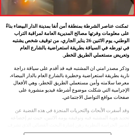
تمكنت عناصر الشرطة بمنطقة أمن أنفا بمدينة الدار البيضاء بناءً
على معلومات وفرتها مصالح المديرية العامة لمراقبة التراب
الوطني، يوم الاثنين 26 يناير الجاري، من توقيف شخص يشتبه
في تورطه في السياقة بطريقة استعراضية بالشارع العام
وتعريض مستعملي الطريق للخطر
.
وذكر مصدر امني ان المشتبه فيه قد أقدم على سياقة دراجة
نارية بطريقة استعراضية وخطيرة بالشارع العام بالدار البيضاء،
معرضا سلامته وأمن مستعملي الطريق للخطر، وهي الأفعال
الإجرامية التي شكلت موضوع أشرطة فيديو منشورة على
صفحات مواقع التواصل الاجتماعي.
وقد أسفرت الأبحاث والتحريات المنجزة في هذه القضية عن
تحديد هوية المشتبه فيه وتوقيفه يومه الاثنين، حيث تم إخضاعه
لتدبير الحراسة النظرية رهن إشارة البحث القضائي الذي تشرف
عليه النيابة العامة المختصة، وذلك للكشف عن جميع ظروف