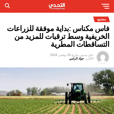
مجتمع
فاس مكناس :بداية موفقة للزراعات
الخريفية وسط ترقبات للمزيد من
التساقطات المطرية
قبل سنتين
بتاريخ
25 نوفمبر 2024
الكاتب:
جواد الرامي