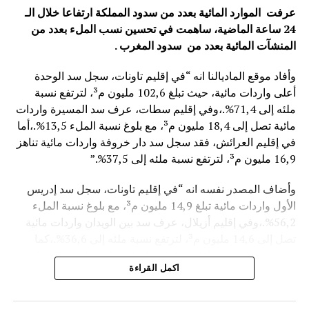
عرفت الموارد المائية بعدد من سدود المملكة ارتفاعا خلال الـ
24 ساعة الماضية، ساهمت في تحسين نسب الملء بعدد من
المنشآت المائية
بعدد من سدود المغرب .
وأفاد موقع الماديالنا انه “في إقليم تاونات، سجل سد الوحدة
أعلى واردات مائية، حيث تبلغ 102,6 مليون م³، لترتفع نسبة
ملئه إلى 71,4%.،وفي إقليم سطات، عرف سد المسيرة واردات
مائية تصل إلى 18,4 مليون م³، مع بلوغ نسبة الملء 13,5%.،أما
في إقليم العرائش، فقد سجل سد دار خروفة واردات مائية تناهز
16,9 مليون م³، لترتفع نسبة ملئه إلى 37,5%.”
وأضاف المصدر نفسه انه “في إقليم تاونات، سجل سد إدريس
الأول واردات مائية تبلغ 14,9 مليون م³، مع بلوغ نسبة الملء
56,2%.،وفي إقليم أزيلال، عرف سد بين الويدان واردات مائية
تصل إلى 14,6 مليون م³، لترتفع نسبة ملئه إلى 36,6%.،كما
سجل سد الخروب بإقليم تطوان واردات مائية تناهز 10,4 مليون
اكمل القراءة
م³، حيث بلغت نسبة الملء 78,6%..”
وتعكس هذه المعطيات الأثر الإيجابي على الثروة المائية