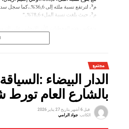
م³، حيث بلغت نسبة الملء 78,6%..”
وتعكس هذه المعطيات الأثر الإيجابي على الثروة 
على الفلاحة بعد سنوات الجفاف .
ا
مجتمع
الدار البيضاء :السياق
بالشارع العام تورط 
قبل 6 أشهر
بتاريخ
27 يناير 2026
الكاتب:
جواد الرامي