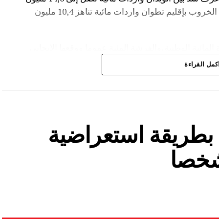
م³، لترتفع نسبة ملئه إلى 36,6%.،كما سجل سد الخروب بإقليم تطوان واردات مائية تناهز 10,4 مليون
المائية الوطنية،والفرشة المئية عموما ووقعها الايجابي
كمل القراءة
ة بطريقة استعراضية
شخصا