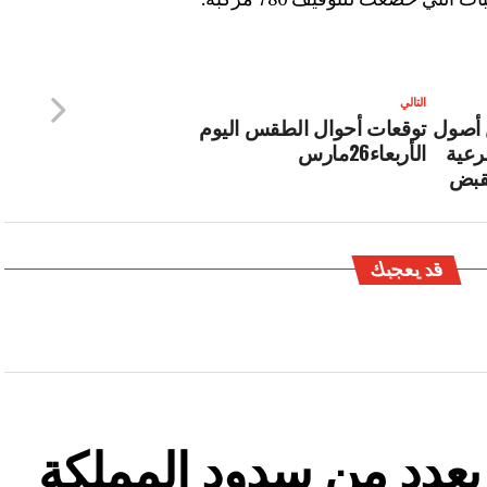
التالي
 أصول
توقعات أحوال الطقس اليوم
رعية
الأربعاء26مارس
لقبض
قد يعجبك
ة بعدد من سدود المملكة