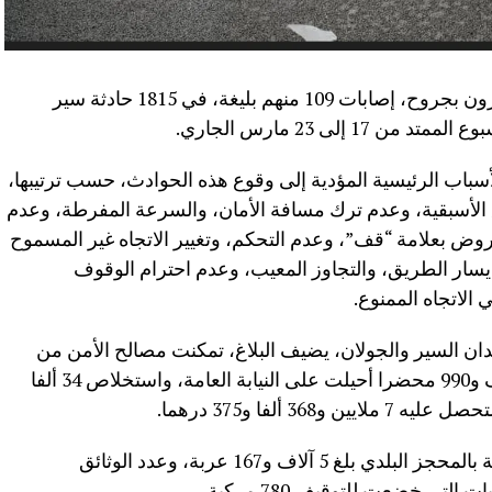
لقي 22 شخصا مصرعهم وأصيب 2490 آخرون بجروح، إصابات 109 منهم بليغة، في 1815 حادثة سير
إلى 23 مارس الجاري.
لأسباب الرئيسية المؤدية إلى وقوع ‏هذه الحوادث، حسب ترتيبها،
ق الأسبقية، وعدم ترك مسافة الأمان، والسرعة المفرطة، وعدم
فروض بعلامة “قف”، وعدم التحكم، وتغيير الاتجاه غير المسموح
ي يسار الطريق، والتجاوز المعيب، وعدم احترام الوقوف
الاتجاه الممنوع.
 السير والجولان، يضيف البلاغ، تمكنت ‏مصالح الأمن من
تسجيل 42 ألفا و492 مخالفة، وإنجاز 7 آلاف و990 محضرا أحيلت على النيابة العامة، واستخلاص 34 ألفا
وأشار البلاغ إلى أن عدد العربات الموضوعة بالمحجز البلدي بلغ 5 آلاف و167 عربة، وعدد الوثائق