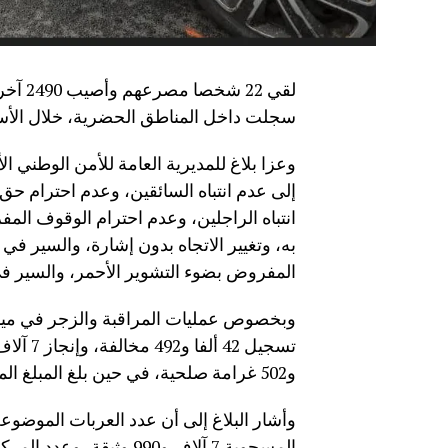
سجلت داخل المناطق ‏الحضرية، خلال الأسبوع الممتد من 17 
وعزا بلاغ للمديرية العامة للأمن الوطني ا
إلى عدم انتباه السائقين، وعدم احترام ح
انتباه الراجلين، وعدم احترام الوقوف الم
به، وتغيير الاتجاه بدون إشارة، والسير ف
المفروض بضوء التشوير الأحمر، والسير في 
وبخصوص عمليات المراقبة والزجر في ميدان
و502 غرامة صلحية، في حين بلغ المبلغ المتحصل عليه 7 ملايين و368 ألفا و375 درهما.
المسحوبة 7 آلاف و990 وثيقة، وعدد المركبات التي خضعت للتوقيف 780 مركبة.