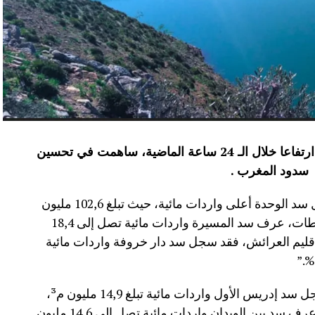
عرفت الموارد المائية بعدد من سدود المملكة ارتفاعا خلال الـ 24 ساعة الماضية، ساهمت في تحسين
سدود المغرب .
وأفاد موقع الماديالنا انه “في إقليم تاونات، سجل سد الوحدة أعلى واردات مائية، حيث تبلغ 102,6 مليون
م³، لترتفع نسبة ملئه إلى 71,4%.،وفي إقليم سطات، عرف سد المسيرة واردات مائية تصل إلى 18,4
 نسبة الملء 13,5%.،أما في إقليم العرائش، فقد سجل سد دار خروفة واردات مائية
وأضاف المصدر نفسه انه “في إقليم تاونات، سجل سد إدريس الأول واردات مائية تبلغ 14,9 مليون م³،
مع بلوغ نسبة الملء 56,2%.،وفي إقليم أزيلال، عرف سد بين الويدان واردات مائية تصل إلى 14,6 مليون