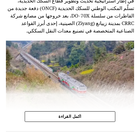
في إطار استراتيجية تحديث وتطوير قطاع السكك الحديدية،
تسلّم المكتب الوطني للسكك الحديدية (ONCF) دفعة جديدة من
القاطرات من سلسلة DO-70X، بعد خروجها من مصانع شركة
CRRC بمدينة زييانغ (Ziyang) الصينية، إحدى أبرز القواعد
الصناعية المتخصصة في تصنيع معدات النقل السككي.
وتندرج هذه الخطوة ضمن برنامج تحديث أسطول الجر الذي
اكمل القراءة
أطلقه المكتب الوطني للسكك الحديدية، بهدف الرفع من كفاءة
النقل السككي وتحسين جودة الخدمات، خاصة على الخطوط غير
المكهربة التي تعتمد بشكل أساسي على القاطرات الديزلية.