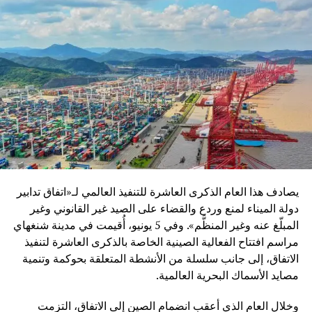
فتح أسواق جديدة أمام الشركات الصينية والدولية
وأشار إلى أن هذه المبادرة لم تعد تقتصر على آسيا فقط، بل
امتدت لتشمل إفريقيا وأوروبا وأمريكا اللاتينية، مما جعلها أحد
أهم محركات الاقتصاد العالمي في العقد الأخير.
ولم يغفل الباحث الجانب السياسي والدبلوماسي للمبادرة، حيث
أكد أنها تقوم على مبدأ “الربح المشترك” وليس الهيمنة، موضحاً
أن فلسفة الحزام والطريق تعتمد على بناء شراكات طويلة الأمد
تقوم على التنمية المشتركة واحترام خصوصية الدول.
وأضاف أن الصين من خلال هذه المبادرة تسعى إلى تقديم نموذج
يصادف هذا العام الذكرى العاشرة للتنفيذ العالمي لـ«اتفاق تدابير
جديد في العلاقات الدولية يقوم على التكامل الاقتصادي بدل
دولة الميناء لمنع وردع والقضاء على الصيد غير القانوني وغير
الصراع الجيوسياسي.
المبلّغ عنه وغير المنظَّم». وفي 5 يونيو، أُقيمت في مدينة شنغهاي
مراسم افتتاح الفعالية الصينية الخاصة بالذكرى العاشرة لتنفيذ
ورغم النجاحات المسجلة، توقف المحاضر عند مجموعة من
الاتفاق، إلى جانب سلسلة من الأنشطة المتعلقة بحوكمة وتنمية
التحديات التي تواجه المبادرة، من أبرزها:
مصايد الأسماك البحرية العالمية.
اختلاف القدرات الاقتصادية بين الدول المشاركة
وخلال العام الذي أعقب انضمام الصين إلى الاتفاق، التزمت