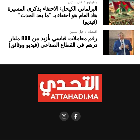
بالفيديو
قبل سنتين
الصورة: ميناء صيد بمدينة هايكو، الصين — المصدر: ويكيميديا كومنز (المُلك
البرلماني الكيحل: الاحتفاء بذكرى المسيرة
العام CC0).
هاد العام هو احتفاء بـ “ما بعد الحدث”
(فيديو)
اقتصاد
قبل سنتين
رقم معاملات قياسي بأزيد من 800 مليار
درهم في القطاع الصناعي (فيديو ووثائق)