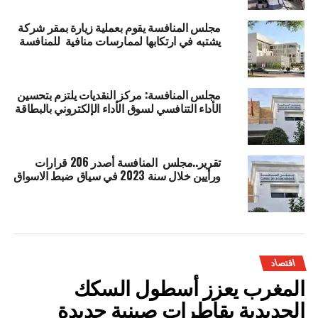
مجلس المنافسة يقوم بعملية زيارة بمقر شركة
يشتبه في ارتكابها لممارسات منافية للمنافسة
مجلس المنافسة: مركز النقديات يلتزم بتحسين
الأداء التنافسي لسوق الأداء الإلكتروني بالبطاقة
تقرير..مجلس المنافسة أصدر 206 قرارات
ورأيين خلال سنة 2023 في سياق ضبط الاسواق
اقتصاد
المغرب يعزز أسطول السكك
الحديدية بقاطرات صينية جديدة