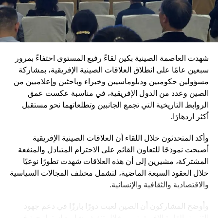
مكافحة الفساد داخل المؤسسة العسكرية
تعزيز ما تسميه “الولاء المطلق للحزب” داخل القوات
المسلحة
شهدت العاصمة الصينية بكين لقاءً رفيع المستوى احتفاءً بمرور
ويأتي هذا التوجه في إطار رؤية طويلة الأمد تهدف إلى جعل
سبعين عامًا على انطلاق العلاقات الصينية الإفريقية، بمشاركة
الجيش الصيني في مصاف “الجيوش العالمية من الطراز الأول”.
مسؤولين حكوميين ودبلوماسيين وخبراء وباحثين وإعلاميين من
وفي المقابل، تؤكد القيادة الصينية أنها لا تسعى إلى الهيمنة، بل
الصين وعدد من الدول الإفريقية، في مناسبة عكست عمق
إلى تعزيز التنمية المشتركة وبناء نظام دولي أكثر توازناً.
الروابط التاريخية التي تجمع الجانبين وتطلعاتهما نحو مستقبل
تُبرز الذكرى 105 لتأسيس الحزب الشيوعي الصيني مرحلة
أكثر ازدهارًا.
جديدة من مسار طويل بدأ قبل أكثر من قرن، وانتقل من حركة
وأكد المتحدثون خلال اللقاء أن العلاقات الصينية الإفريقية
ثورية صغيرة إلى قيادة دولة عظمى. وفي ظل هذا التحول، يبدو
أصبحت نموذجًا للتعاون القائم على الاحترام المتبادل والمنفعة
أن الصين ماضية في ربط مستقبلها السياسي بالتحديث الشامل،
المشتركة، مشيرين إلى أن هذه العلاقات شهدت تطورًا نوعيًا
الذي يشمل الاقتصاد والتكنولوجيا والدفاع، باعتبارها ركائز
خلال العقود السبعة الماضية، لتشمل مختلف المجالات السياسية
أساسية لمكانتها في القرن الحادي والعشرين.
والاقتصادية والثقافية والإنسانية.
وأوضح المشاركون أن الصين لعبت دورًا بارزًا في دعم جهود
التنمية بالقارة الإفريقية من خلال تنفيذ مشاريع استراتيجية في