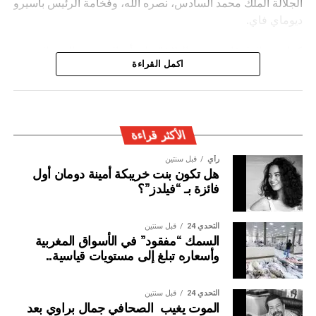
الجلالة الملك محمد السادس، نصره الله، وفخامة الرئيس باسيرو
ديوماي فاي.
كما شدد الطرفان يضيف البلاغ ” على أن المغرب والسنغال
اكمل القراءة
سيظلان وفيّين لروح الأخوة والتضامن والاحترام التي كرسها كل
منهما لفائدة القارة الإفريقية، والتنويه بدور الجالية المغربية
المقيمة في السنغال، والجالية السنغالية المقيمة في المغرب،
في إغناء الشراكة المتميزة بين البلدين.
الأكثر قراءة
رأي
قبل سنتين
هل تكون بنت خريبكة أمينة دومان أول
فائزة بـ “فيلدز”؟
التحدي 24
قبل سنتين
السمك “مفقود” في الأسواق المغربية
وأسعاره تبلغ إلى مستويات قياسية..
التحدي 24
قبل سنتين
الموت يغيب الصحافي جمال براوي بعد