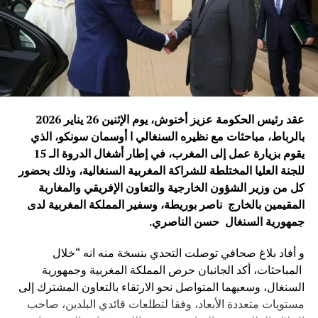
الشعوب الإفريقية والصينية وتساهم في تحقيق التنمية المشتركة
والسلام والاستقرار على المستوى الدولي.
ويأتي هذا اللقاء في وقت تشهد فيه العلاقات الصينية الإفريقية
زخماً متزايداً، مدفوعاً برؤية مشتركة تقوم على التعاون
والتضامن وتحقيق المصالح المتبادلة، بما يعزز مكانة هذه
الشراكة كإحدى أهم العلاقات الدولية في القرن الحادي
عقد رئيس الحكومة عزيز أخنوش، يوم الإثنين 26 يناير 2026
والعشرين.
بالرباط، مباحثات مع نظيره ‏السنغالي ا أوسمان ‏سونكو، الذي
يقوم بزيارة عمل إلى المغرب، في إطار أشغال الدروة الـ 15
محمد نبيل – بكين
للجنة العليا المختلطة للشراكة المغربية السنغالية، وذلك بحضور
كل من وزير الشؤون الخارجية والتعاون الإفريقي والمغاربة
الصورة: منتدى التعاون الصيني-الإفريقي، بكين — المصدر: ويكيميديا كومنز
المقيمين بالخارج ناصر بوريطة، وسفير المملكة المغربية لدى
(رخصة CC BY-SA 4.0).
جمهورية السنغال حسن الناصري
.
و أفاد بلاغ صحافي توصلت التحدي بنسخة منه انه “خلال
المباحثات، أكد الجانبان حرص المملكة المغربية وجمهورية
السنغال، وسعيهما المتواصل نحو الارتقاء بالتعاون المشترك إلى
مستويات متعددة الأبعاد، وفقا لتطلعات قائدي البلدين، صاحب