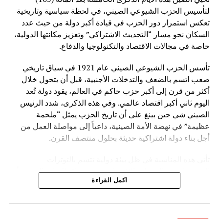
لتأسيس الحزب الشيوعي الصيني، في لحظة سياسية وتاريخية
تعكس استمرار دور الحزب في قيادة أكبر دولة من حيث عدد
السكان نحو مسار “التحديث الاشتراكي” وتعزيز مكانتها الدولية،
خاصة في مجالات الاقتصاد والتكنولوجيا والدفاع.
تأسس الحزب الشيوعي الصيني عام 1921 في سياق تاريخي
صعب اتسم بالضعف والتدخلات الأجنبية، قبل أن يتحول خلال
أكثر من قرن إلى أكبر حزب حاكم في العالم، يقود دولة تُعد
اليوم ثاني أكبر اقتصاد عالمي. وفي هذه الذكرى، شدد الرئيس
الصيني شي جين بينغ على أن تاريخ الحزب يمثل “ملحمة
عظيمة” في نهضة الأمة الصينية، داعياً إلى مواصلة العمل من
أجل بناء دولة اشتراكية حديثة بحلول منتصف القرن.
تأتي هذه المناسبة في ظل بيئة دولية تتسم بالتوترات
الجيوسياسية والتغيرات الاقتصادية، حيث تؤكد القيادة الصينية أن
اكمل القراءة
العالم يعيش مرحلة “تغيرات عميقة غير مسبوقة”. وفي هذا
السياق، تسعى بكين إلى تعزيز نموذجها التنموي القائم على
التخطيط طويل المدى، والتقدم الصناعي، والتوسع التكنولوجي.