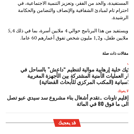
المستفيدة، والحد من الفقر، وتعزيز التنمية الاجتماعية، في
احترام تام لمبادئ الشفافية والإنصاف والتضامن والحكامة
الرشيدة.
ويستفيد من هذا البرنامج حوالي 4 ملايين أسرة، بما في ذلك 5,4
ملايين طفل، و1,2 مليون شخص تفوق أعمارهم 60 عاما.
مقالات ذات صلة
لتالي
فكيك خلية إرهابية موالية لتنظيم “داعش” بالساحل في
طار العمليات الأمنية المشتركة بين الأجهزة المغربية
الاسبانية (المكتب المركزي للأبحاث القضائية)
لا يفوتك
إقليم تاونات ..تقدم أشغال بناء مشروع سد سيدي عبو تصل
الى ما فوق 80 في المائة
قد يعجبك