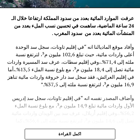
عرفت الموارد المائية بعدد من سدود المملكة ارتفاعا خلال الـ
24 ساعة الماضية، ساهمت في تحسين نسب الملء بعدد من
المنشآت المائية
بعدد من سدود المغرب .
وأفاد موقع الماديالنا انه “في إقليم تاونات، سجل سد الوحدة
أعلى واردات مائية، حيث تبلغ 102,6 مليون م³، لترتفع نسبة
ملئه إلى 71,4%.،وفي إقليم سطات، عرف سد المسيرة واردات
مائية تصل إلى 18,4 مليون م³، مع بلوغ نسبة الملء 13,5%.،أما
في إقليم العرائش، فقد سجل سد دار خروفة واردات مائية تناهز
16,9 مليون م³، لترتفع نسبة ملئه إلى 37,5%.”
وأضاف المصدر نفسه انه “في إقليم تاونات، سجل سد إدريس
الأول واردات مائية تبلغ 14,9 مليون م³، مع بلوغ نسبة الملء
56,2%.،وفي إقليم أزيلال، عرف سد بين الويدان واردات مائية
تصل إلى 14,6 مليون م³، لترتفع نسبة ملئه إلى 36,6%.،كما
سجل سد الخروب بإقليم تطوان واردات مائية تناهز 10,4 مليون
اكمل القراءة
م³، حيث بلغت نسبة الملء 78,6%..”