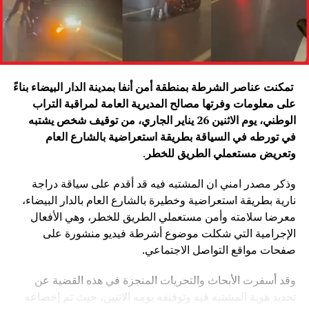
تمكنت عناصر الشرطة بمنطقة أمن أنفا بمدينة الدار البيضاء بناءً
على معلومات وفرتها مصالح المديرية العامة لمراقبة التراب
الوطني، يوم الاثنين 26 يناير الجاري، من توقيف شخص يشتبه
في تورطه في السياقة بطريقة استعراضية بالشارع العام
وتعريض مستعملي الطريق للخطر
.
وذكر مصدر امني ان المشتبه فيه قد أقدم على سياقة دراجة
نارية بطريقة استعراضية وخطيرة بالشارع العام بالدار البيضاء،
معرضا سلامته وأمن مستعملي الطريق للخطر، وهي الأفعال
الإجرامية التي شكلت موضوع أشرطة فيديو منشورة على
صفحات مواقع التواصل الاجتماعي.
وقد أسفرت الأبحاث والتحريات المنجزة في هذه القضية عن
تحديد هوية المشتبه فيه وتوقيفه يومه الاثنين، حيث تم إخضاعه