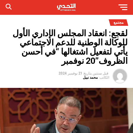
مجتمع
لقجع: انعقاد المجلس الإداري الأول
للوكالة الوطنية للدعم الاجتماعي
يأتي لتفعيل اشتغالها “في أحسن
الظروف”20 نوفمبر
قبل سنتين
بتاريخ
21 نوفمبر 2024
الكاتب:
محمد نبيل