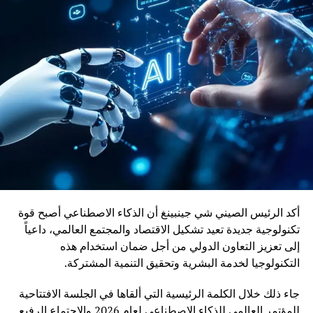
حديثة ومستدامة.
ويأتي إدماج قاطرات DO-70X ضمن رؤية المغرب الرامية إلى
بناء منظومة نقل سككي أكثر نجاعة واستدامة، بما يواكب
التحولات الاقتصادية ويعزز دور السكك الحديدية كرافعة للتنمية
وربط مختلف جهات المملكة
أكد الرئيس الصيني شي جينبينغ أن الذكاء الاصطناعي أصبح قوة
تكنولوجية جديدة تعيد تشكيل الاقتصاد والمجتمع العالمي، داعياً
إلى تعزيز التعاون الدولي من أجل ضمان استخدام هذه
التكنولوجيا لخدمة البشرية وتحقيق التنمية المشتركة.
جاء ذلك خلال الكلمة الرئيسية التي ألقاها في الجلسة الافتتاحية
للمؤتمر العالمي للذكاء الاصطناعي لعام 2026 والاجتماع الرفيع