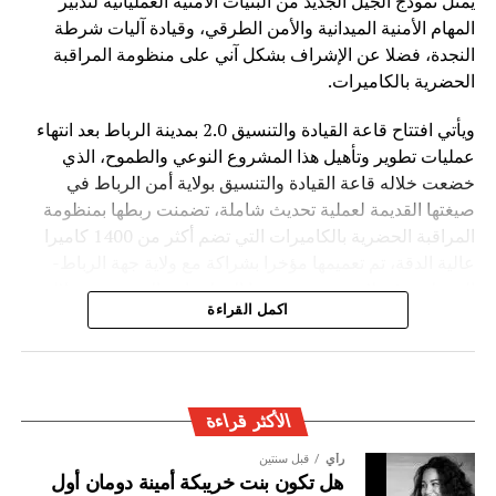
يمثل نموذج الجيل الجديد من البنيات الأمنية العملياتية لتدبير
الاصطناعي، تطرح الصين رؤية تقوم على اعتبار التكنولوجيا
المهام الأمنية الميدانية والأمن الطرقي، وقيادة آليات شرطة
جسراً للتعاون والتنمية، وليس مجالاً للصراع، مؤكدة أن مستقبل
النجدة، فضلا عن الإشراف بشكل آني على منظومة المراقبة
الذكاء الاصطناعي يجب أن يكون قائماً على الحكمة البشرية
الحضرية بالكاميرات.
والمسؤولية المشتركة من أجل خدمة رفاهية الشعوب
ويأتي افتتاح قاعة القيادة والتنسيق 2.0 بمدينة الرباط بعد انتهاء
عمليات تطوير وتأهيل هذا المشروع النوعي والطموح، الذي
خضعت خلاله قاعة القيادة والتنسيق بولاية أمن الرباط في
صيغتها القديمة لعملية تحديث شاملة، تضمنت ربطها بمنظومة
المراقبة الحضرية بالكاميرات التي تضم أكثر من 1400 كاميرا
عالية الدقة، تم تعميمها مؤخرا بشراكة مع ولاية جهة الرباط-
القنيطرة، فضلا عن تحديث بنيتها المعلوماتية التحتية من خلال
اكمل القراءة
تدعيمها بمختلف أنظمة الاتصال ونقل البيانات التابعة للأمن
الوطني.
ويهدف هذا المرفق الخدماتي المحدث إلى احتضان مجموعة من
العمليات الأمنية الأساسية والحيوية ضمن بناية واحدة، تجمع بين
الأكثر قراءة
الهندسة المعمارية الحديثة وبين المعايير التقنية والوظيفية التي
رأي
قبل سنتين
تواكب المستوى المتقدم لعمل مصالح الشرطة، خصوصا تلك
هل تكون بنت خريبكة أمينة دومان أول