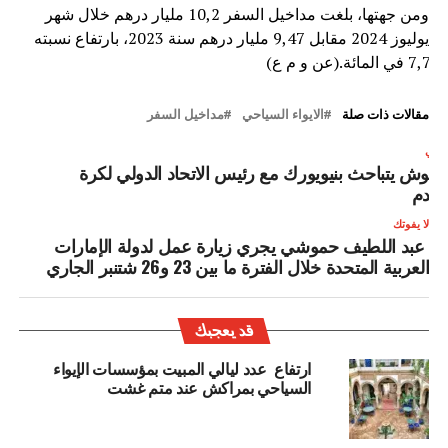
ومن جهتها، بلغت مداخيل السفر 10,2 مليار درهم خلال شهر
يوليوز 2024 مقابل 9,47 مليار درهم سنة 2023، بارتفاع نسبته
7,7 في المائة.(عن و م ع)
مقالات ذات صلة
الايواء السياحي
مداخيل السفر
لتالي
خنوش يتباحث بنيويورك مع رئيس الاتحاد الدولي لكرة
لقدم
لا يفوتك
عبد اللطيف حموشي يجري زيارة عمل لدولة الإمارات
العربية المتحدة خلال الفترة ما بين 23 و26 شتنبر الجاري
قد يعجبك
ارتفاع عدد ليالي المبيت بمؤسسات الإيواء
السياحي بمراكش عند متم غشت