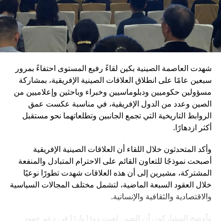
رفع كفاءة التدريب والانضباط العسكري
مكافحة الفساد داخل المؤسسة العسكرية
تعزيز ما تسميه “الولاء المطلق للحزب” داخل القوات
المسلحة
شهدت العاصمة الصينية بكين لقاءً رفيع المستوى احتفاءً بمرور
ويأتي هذا التوجه في إطار رؤية طويلة الأمد تهدف إلى جعل
سبعين عامًا على انطلاق العلاقات الصينية الإفريقية، بمشاركة
الجيش الصيني في مصاف “الجيوش العالمية من الطراز الأول”.
مسؤولين حكوميين ودبلوماسيين وخبراء وباحثين وإعلاميين من
وفي المقابل، تؤكد القيادة الصينية أنها لا تسعى إلى الهيمنة، بل
الصين وعدد من الدول الإفريقية، في مناسبة عكست عمق
إلى تعزيز التنمية المشتركة وبناء نظام دولي أكثر توازناً.
الروابط التاريخية التي تجمع الجانبين وتطلعاتهما نحو مستقبل
تُبرز الذكرى 105 لتأسيس الحزب الشيوعي الصيني مرحلة
أكثر ازدهارًا.
جديدة من مسار طويل بدأ قبل أكثر من قرن، وانتقل من حركة
وأكد المتحدثون خلال اللقاء أن العلاقات الصينية الإفريقية
ثورية صغيرة إلى قيادة دولة عظمى. وفي ظل هذا التحول، يبدو
أصبحت نموذجًا للتعاون القائم على الاحترام المتبادل والمنفعة
أن الصين ماضية في ربط مستقبلها السياسي بالتحديث الشامل،
المشتركة، مشيرين إلى أن هذه العلاقات شهدت تطورًا نوعيًا
الذي يشمل الاقتصاد والتكنولوجيا والدفاع، باعتبارها ركائز
خلال العقود السبعة الماضية، لتشمل مختلف المجالات السياسية
أساسية لمكانتها في القرن الحادي والعشرين.
والاقتصادية والثقافية والإنسانية.
وأوضح المشاركون أن الصين لعبت دورًا بارزًا في دعم جهود