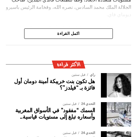
الجلالة الملك محمد السادس، نصره الله، وفخامة الرئيس باسيرو
ديوماي فاي.
كما شدد الطرفان يضيف البلاغ ” على أن المغرب والسنغال
اكمل القراءة
سيظلان وفيّين لروح الأخوة والتضامن والاحترام التي كرسها كل
منهما لفائدة القارة الإفريقية، والتنويه بدور الجالية المغربية
المقيمة في السنغال، والجالية السنغالية المقيمة في المغرب،
في إغناء الشراكة المتميزة بين البلدين.
الأكثر قراءة
رأي
قبل سنتين
هل تكون بنت خريبكة أمينة دومان أول
فائزة بـ “فيلدز”؟
التحدي 24
قبل سنتين
السمك “مفقود” في الأسواق المغربية
وأسعاره تبلغ إلى مستويات قياسية..
التحدي 24
قبل سنتين