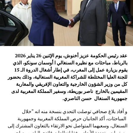
الالتزام ببناء شراكة أكثر قوة وفعالية، تستجيب لتطلعات
الشعوب الإفريقية والصينية وتساهم في تحقيق التنمية المشتركة
والسلام والاستقرار على المستوى الدولي.
ويأتي هذا اللقاء في وقت تشهد فيه العلاقات الصينية الإفريقية
زخماً متزايداً، مدفوعاً برؤية مشتركة تقوم على التعاون
والتضامن وتحقيق المصالح المتبادلة، بما يعزز مكانة هذه
الشراكة كإحدى أهم العلاقات الدولية في القرن الحادي
عقد رئيس الحكومة عزيز أخنوش، يوم الإثنين 26 يناير 2026
والعشرين.
بالرباط، مباحثات مع نظيره ‏السنغالي ا أوسمان ‏سونكو، الذي
يقوم بزيارة عمل إلى المغرب، في إطار أشغال الدروة الـ 15
محمد نبيل – بكين
للجنة العليا المختلطة للشراكة المغربية السنغالية، وذلك بحضور
كل من وزير الشؤون الخارجية والتعاون الإفريقي والمغاربة
الصورة: منتدى التعاون الصيني-الإفريقي، بكين — المصدر: ويكيميديا كومنز
المقيمين بالخارج ناصر بوريطة، وسفير المملكة المغربية لدى
(رخصة CC BY-SA 4.0).
جمهورية السنغال حسن الناصري
.
و أفاد بلاغ صحافي توصلت التحدي بنسخة منه انه “خلال
المباحثات، أكد الجانبان حرص المملكة المغربية وجمهورية
السنغال، وسعيهما المتواصل نحو الارتقاء بالتعاون المشترك إلى
مستويات متعددة الأبعاد، وفقا لتطلعات قائدي البلدين، صاحب