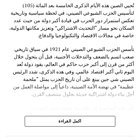
تُحيي الصين هذه الأيام الذكرى الخامسة بعد المائة (105)
لتأسيس الحزب الشيوعي الصيني، في لحظة سياسية وتاريخية
تعكس استمرار دور الحزب في قيادة أكبر دولة من حيث عدد
السكان نحو مسار “التحديث الاشتراكي” وتعزيز مكانتها الدولية،
خاصة في مجالات الاقتصاد والتكنولوجيا والدفاع.
تأسس الحزب الشيوعي الصيني عام 1921 في سياق تاريخي
صعب اتسم بالضعف والتدخلات الأجنبية، قبل أن يتحول خلال
أكثر من قرن إلى أكبر حزب حاكم في العالم، يقود دولة تُعد
اليوم ثاني أكبر اقتصاد عالمي. وفي هذه الذكرى، شدد الرئيس
الصيني شي جين بينغ على أن تاريخ الحزب يمثل “ملحمة
عظيمة” في نهضة الأمة الصينية، داعياً إلى مواصلة العمل من
أجل بناء دولة اشتراكية حديثة بحلول منتصف القرن.
تأتي هذه المناسبة في ظل بيئة دولية تتسم بالتوترات
الجيوسياسية والتغيرات الاقتصادية، حيث تؤكد القيادة الصينية أن
اكمل القراءة
العالم يعيش مرحلة “تغيرات عميقة غير مسبوقة”. وفي هذا
السياق، تسعى بكين إلى تعزيز نموذجها التنموي القائم على
التخطيط طويل المدى، والتقدم الصناعي، والتوسع التكنولوجي.