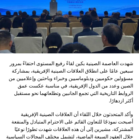
تعزيز القدرات في مجالات الذكاء الاصطناعي والحرب
الإلكترونية
رفع كفاءة التدريب والانضباط العسكري
مكافحة الفساد داخل المؤسسة العسكرية
تعزيز ما تسميه “الولاء المطلق للحزب” داخل القوات
المسلحة
شهدت العاصمة الصينية بكين لقاءً رفيع المستوى احتفاءً بمرور
ويأتي هذا التوجه في إطار رؤية طويلة الأمد تهدف إلى جعل
سبعين عامًا على انطلاق العلاقات الصينية الإفريقية، بمشاركة
الجيش الصيني في مصاف “الجيوش العالمية من الطراز الأول”.
مسؤولين حكوميين ودبلوماسيين وخبراء وباحثين وإعلاميين من
وفي المقابل، تؤكد القيادة الصينية أنها لا تسعى إلى الهيمنة، بل
الصين وعدد من الدول الإفريقية، في مناسبة عكست عمق
إلى تعزيز التنمية المشتركة وبناء نظام دولي أكثر توازناً.
الروابط التاريخية التي تجمع الجانبين وتطلعاتهما نحو مستقبل
تُبرز الذكرى 105 لتأسيس الحزب الشيوعي الصيني مرحلة
أكثر ازدهارًا.
جديدة من مسار طويل بدأ قبل أكثر من قرن، وانتقل من حركة
وأكد المتحدثون خلال اللقاء أن العلاقات الصينية الإفريقية
ثورية صغيرة إلى قيادة دولة عظمى. وفي ظل هذا التحول، يبدو
أصبحت نموذجًا للتعاون القائم على الاحترام المتبادل والمنفعة
أن الصين ماضية في ربط مستقبلها السياسي بالتحديث الشامل،
المشتركة، مشيرين إلى أن هذه العلاقات شهدت تطورًا نوعيًا
الذي يشمل الاقتصاد والتكنولوجيا والدفاع، باعتبارها ركائز
خلال العقود السبعة الماضية، لتشمل مختلف المجالات السياسية
أساسية لمكانتها في القرن الحادي والعشرين.