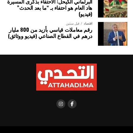
البرلماني الكيحل: الاحتفاء بذكرى المسيرة
المغربية السنغالية، فرصة سانحة لتعزيز التعاون القطاعي بين
هاد العام هو احتفاء بـ “ما بعد الحدث”
البلدين، من خلال إرساء مشاريع مهيكلة في مجالات الفلاحة،
(فيديو)
والطاقة، والتجارة، والاقتصاد الرقمي وغيرها.
اقتصاد
قبل سنتين
رقم معاملات قياسي بأزيد من 800 مليار
درهم في القطاع الصناعي (فيديو ووثائق)