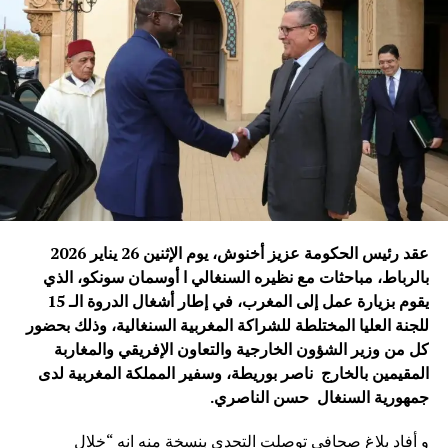
واختُتم اللقاء بالتأكيد على أن سبعين عامًا من العلاقات الصينية
الإفريقية ليست مجرد محطة تاريخية للاحتفال، بل فرصة لتجديد
الالتزام ببناء شراكة أكثر قوة وفعالية، تستجيب لتطلعات
الشعوب الإفريقية والصينية وتساهم في تحقيق التنمية المشتركة
والسلام والاستقرار على المستوى الدولي.
ويأتي هذا اللقاء في وقت تشهد فيه العلاقات الصينية الإفريقية
زخماً متزايداً، مدفوعاً برؤية مشتركة تقوم على التعاون
والتضامن وتحقيق المصالح المتبادلة، بما يعزز مكانة هذه
الشراكة كإحدى أهم العلاقات الدولية في القرن الحادي
عقد رئيس الحكومة عزيز أخنوش، يوم الإثنين 26 يناير 2026
والعشرين.
بالرباط، مباحثات مع نظيره ‏السنغالي ا أوسمان ‏سونكو، الذي
يقوم بزيارة عمل إلى المغرب، في إطار أشغال الدروة الـ 15
محمد نبيل – بكين
للجنة العليا المختلطة للشراكة المغربية السنغالية، وذلك بحضور
كل من وزير الشؤون الخارجية والتعاون الإفريقي والمغاربة
الصورة: منتدى التعاون الصيني-الإفريقي، بكين — المصدر: ويكيميديا كومنز
المقيمين بالخارج ناصر بوريطة، وسفير المملكة المغربية لدى
(رخصة CC BY-SA 4.0).
جمهورية السنغال حسن الناصري
.
و أفاد بلاغ صحافي توصلت التحدي بنسخة منه انه “خلال