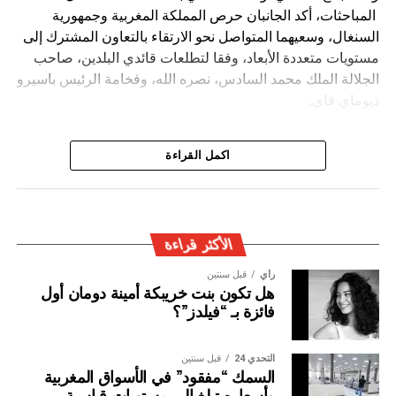
المباحثات، أكد الجانبان حرص المملكة المغربية وجمهورية
السنغال، وسعيهما المتواصل نحو الارتقاء بالتعاون المشترك إلى
مستويات متعددة الأبعاد، وفقا لتطلعات قائدي البلدين، صاحب
الجلالة الملك محمد السادس، نصره الله، وفخامة الرئيس باسيرو
ديوماي فاي.
كما شدد الطرفان يضيف البلاغ ” على أن المغرب والسنغال
اكمل القراءة
سيظلان وفيّين لروح الأخوة والتضامن والاحترام التي كرسها كل
منهما لفائدة القارة الإفريقية، والتنويه بدور الجالية المغربية
المقيمة في السنغال، والجالية السنغالية المقيمة في المغرب،
في إغناء الشراكة المتميزة بين البلدين.
الأكثر قراءة
رأي
قبل سنتين
هل تكون بنت خريبكة أمينة دومان أول
فائزة بـ “فيلدز”؟
التحدي 24
قبل سنتين
السمك “مفقود” في الأسواق المغربية
وأسعاره تبلغ إلى مستويات قياسية..