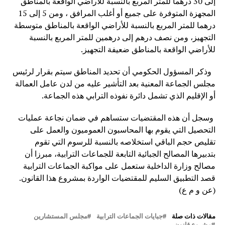
إلى 30 درهما للمتر المربع بالنسبة للأراضي الواقعة بالمناطق
المجهزة المتوفرة على جميع أو أغلب المرافق ، ومن 5 إلى 15
درهما للمتر المربع بالنسبة للأراضي الواقعة بالمناطق متوسطة
التجهيز، ومن نصف درهم إلى درهمين للمتر المربع بالنسبة
للأراضي الواقعة بالمناطق ضعيفة التجهيز.
وذكر المسؤول الحكومي أن تحديد المناطق سيتم بقرار لرئيس
مجلس الجماعة المعنية بعد التأشير عليه من لدن عامل العمالة
أو الإقليم الذي تشمل دائرة نفوذه الترابي هذه الجماعة.
وسجل أن هذه المقتضيات ستساهم في ضمان نجاعة عمليات
التحصيل التي يقوم بها المحاسبون العموميون والعمل على
تقليص حجم الباقي استخلاصه بالنسبة للرسوم التي تقوم
بتدبيرها المصالح الجبائية التابعة للجماعات الترابية، مبرزا أن
مصالح وزارة الداخلية ستعمل على مواكبة الجماعات الترابية
قصد التطبيق السليم للمقتضيات الواردة بمشروع هذا القانون.
(عن و م ع)
مقالات ذات صلة
جبايات الجماعات الترابية
مجلس المستشارين
مشروع قانون