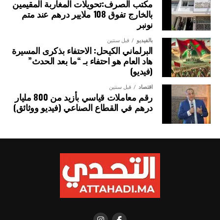
مكتب الصرف:تحويلات المغاربة المقيمين
التعاون الثنائي، وكذا توطيد الشراكة الاقتصادية والاستثمارات،
بالخارج تفوق 108 ملايير درهم عند متم
منذ تولي السيد باسيرو ديوماي فاي، رئاسة الجمهورية السنغالية.
نونبر
ويشكل انعقاد الدروة الـ 15 للجنة العليا المختلطة للشراكة
بالفيديو
قبل سنتين
البرلماني الكيحل: الاحتفاء بذكرى المسيرة
المغربية السنغالية، فرصة سانحة لتعزيز التعاون القطاعي بين
هاد العام هو احتفاء بـ “ما بعد الحدث”
البلدين، من خلال إرساء مشاريع مهيكلة في مجالات الفلاحة،
(فيديو)
والطاقة، والتجارة، والاقتصاد الرقمي وغيرها.
اقتصاد
قبل سنتين
رقم معاملات قياسي بأزيد من 800 مليار
درهم في القطاع الصناعي (فيديو ووثائق)