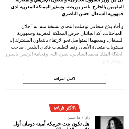
الصورة: منتدى التعاون الصيني-الإفريقي، بكين — المصدر: ويكيميديا كومنز
المقيمين بالخارج ناصر بوريطة، وسفير المملكة المغربية لدى
(رخصة CC BY-SA 4.0).
جمهورية السنغال حسن الناصري
.
و أفاد بلاغ صحافي توصلت التحدي بنسخة منه انه “خلال
المباحثات، أكد الجانبان حرص المملكة المغربية وجمهورية
السنغال، وسعيهما المتواصل نحو الارتقاء بالتعاون المشترك إلى
مستويات متعددة الأبعاد، وفقا لتطلعات قائدي البلدين، صاحب
الجلالة الملك محمد السادس، نصره الله، وفخامة الرئيس باسيرو
ديوماي فاي.
كما شدد الطرفان يضيف البلاغ ” على أن المغرب والسنغال
اكمل القراءة
سيظلان وفيّين لروح الأخوة والتضامن والاحترام التي كرسها كل
منهما لفائدة القارة الإفريقية، والتنويه بدور الجالية المغربية
المقيمة في السنغال، والجالية السنغالية المقيمة في المغرب،
في إغناء الشراكة المتميزة بين البلدين.
الأكثر قراءة
رأي
قبل سنتين
هل تكون بنت خريبكة أمينة دومان أول