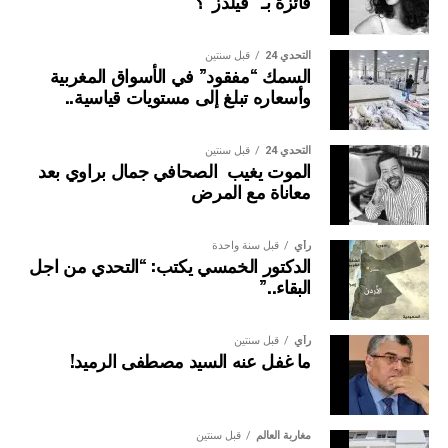
فائزة بـ “فيلدز”؟
التحدي 24
قبل سنتين
السمك “مفقود” في الأسواق المغربية
وأسعاره تبلغ إلى مستويات قياسية..
التحدي 24
قبل سنتين
الموت يغيب الصحافي جمال براوي بعد
معاناة مع المرض
وأكد المصدر ذاته ا انه”تم التذكير بالروابط الإنسانية والدينية
والاقتصادية الوثيقة التي تجمع البلدين، والتي تتضح جليا من خلال
رأي
قبل سنة واحدة
الدكتور الخمسي يكتب: “التحدي من اجل
الزيارات الثمانية التي قام بها جلالة الملك حفظه الله، إلى
البقاء..”
السنغال. كما أبرز الدور المحوري الذي تضطلع به جمهورية
السنغال في المبادرات الملكية الرامية لترسيخ التنمية في
إفريقيا، لاسيما المبادرة الملكية لتعزيز ولوج بلدان الساحل إلى
رأي
قبل سنتين
ما غفل عنه السيد مصطفى الرميد!
المحيط الأطلسي.
اللقاء شكل مناسبة للوقوف على القفزة النوعية المسجلة في
تبادل الزيارات الوزارية، وإثراء الإطار القانوني الذي ينظم
مغاربة العالم
قبل سنتين