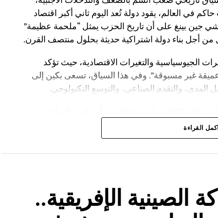
م في العالم، يقود دولة تُعد اليوم ثاني أكبر اقتصاد
ي جين بينغ على أن تاريخ الحزب يمثل “ملحمة عظيمة”
ل من أجل بناء دولة اشتراكية حديثة بحلول منتصف القرن.
ترات الجيوسياسية والتغيرات الاقتصادية، حيث تؤكد
 عميقة غير مسبوقة”. وفي هذا السياق، تسعى بكين إلى
ل المدى، والتقدم الصناعي، والتوسع التكنولوجي.
صينية” و”الحلول الصينية” كبديل أو مكمل للنماذج
التأكيد على بناء “مجتمع المصير المشترك للبشرية”.
كمل القراءة
لتركيز على تطوير الجيش الصيني، فقد شدد الرئيس شي
رة بناء “جيش قوي وحديث على مستوى عالمي”، باعتبار
عية.
 الصينية الإفريقية..
ديث جيش التحرير الشعبي، يشمل: