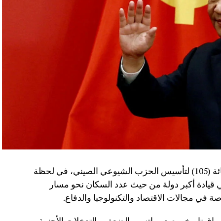
تُحيي الصين هذه الأيام الذكرى الخامسة بعد المائة (105) لتأسيس الحزب الشيوعي الصيني، في لحظة
قيادة أكبر دولة من حيث عدد السكان نحو مسار
صة في مجالات الاقتصاد والتكنولوجيا والدفاع.
زب الشيوعي الصيني عام 1921 في سياق تاريخي صعب اتسم بالضعف والتدخلات الأجنبية،