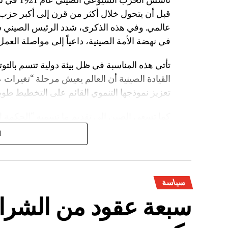
قبل أن يتحول خلال أكثر من قرن إلى أكبر حزب حاك
عالمي. وفي هذه الذكرى، شدد الرئيس الصيني ش
في نهضة الأمة الصينية، داعياً إلى مواصلة العم
تأتي هذه المناسبة في ظل بيئة دولية تتسم بالتو
القيادة الصينية أن العالم يعيش مرحلة “تغيرات
تعزيز نموذجها التنموي القائم على التخطيط طوي
كما تسعى الصين إلى تقديم ما تسميه “الحكمة ال
الغربية في إدارة التنمية والعلاقات الدولية، مع 
ا
ومن أبرز ما يميز هذه الذكرى أيضاً استمرار ا
جين بينغ في خطاباته بمناسبة الذكرى على ضرو
أن قوة الدولة ترتبط بشكل مباشر بقدراتها الدفا
سياسة
سبعة عقود من الشراكة
وتعمل الصين منذ سنوات على برنامج واسع لتح