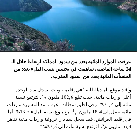
عرفت الموارد المائية بعدد من سدود المملكة ارتفاعا خلال الـ
24 ساعة الماضية، ساهمت في تحسين نسب الملء بعدد من
المنشآت المائية
بعدد من سدود المغرب .
وأفاد موقع الماديالنا انه “في إقليم تاونات، سجل سد الوحدة
أعلى واردات مائية، حيث تبلغ 102,6 مليون م³، لترتفع نسبة
ملئه إلى 71,4%.،وفي إقليم سطات، عرف سد المسيرة واردات
مائية تصل إلى 18,4 مليون م³، مع بلوغ نسبة الملء 13,5%.،أما
في إقليم العرائش، فقد سجل سد دار خروفة واردات مائية تناهز
16,9 مليون م³، لترتفع نسبة ملئه إلى 37,5%.”