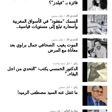
فائزة بـ “فيلدز”؟
التحدي 24
قبل سنتين
السمك “مفقود” في الأسواق المغربية
وأسعاره تبلغ إلى مستويات قياسية..
التحدي 24
قبل سنتين
الموت يغيب الصحافي جمال براوي بعد
معاناة مع المرض
رأي
قبل سنة واحدة
الدكتور الخمسي يكتب: “التحدي من اجل
البقاء..”
رأي
قبل سنتين
ما غفل عنه السيد مصطفى الرميد!
مغاربة العالم
قبل سنتين