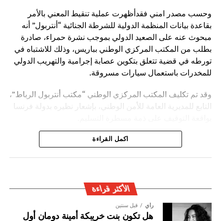
وحسب مصدر امني فقدأظهرت عملية تنقيط المعني بالأمر
بقاعدة بيانات المنظمة الدولية للشرطة الجنائية “أنتربول” أنه
مبحوث عنه على الصعيد الدولي بموجب نشرة حمراء، صادرة
بطلب من المكتب المركزي الوطني بباريس، وذلك للاشتباه في
تورطه في قضية تتعلق بتكوين عصابة إجرامية والتهريب الدولي
للمخدرات باستعمال سيارات مسروقة.
وقد تم تكليف المكتب المركزي الوطني “مكتب أنتربول الرباط”،
التابع للمديرية العامة للأمن الوطني، بإشعار نظيره بدولة فرنسا
بواقعة التوقيف على ذمة مسطرة التسليم.
ويأتي توقيف المشتبه به في سياق التزام المصالح الأمنية
اكمل القراءة
المغربية بتفعيل آليات التعاون الأمني الدولي، خصوصا ملاحقة
وإيقاف الأشخاص المبحوث عنهم على الصعيد الدولي في قضايا
الجريمة العابرة للحدود الوطنية
الأكثر قراءة
رأي
قبل سنتين
هل تكون بنت خريبكة أمينة دومان أول