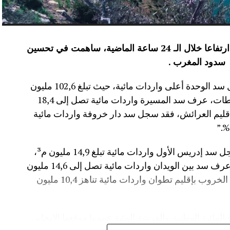
عرفت الموارد المائية بعدد من سدود المملكة ارتفاعا خلال الـ 24 ساعة الماضية، ساهمت في تحسين
سدود المغرب .
وأفاد موقع الماديالنا انه “في إقليم تاونات، سجل سد الوحدة أعلى واردات مائية، حيث تبلغ 102,6 مليون
م³، لترتفع نسبة ملئه إلى 71,4%.،وفي إقليم سطات، عرف سد المسيرة واردات مائية تصل إلى 18,4
 نسبة الملء 13,5%.،أما في إقليم العرائش، فقد سجل سد دار خروفة واردات مائية
وأضاف المصدر نفسه انه “في إقليم تاونات، سجل سد إدريس الأول واردات مائية تبلغ 14,9 مليون م³،
مع بلوغ نسبة الملء 56,2%.،وفي إقليم أزيلال، عرف سد بين الويدان واردات مائية تصل إلى 14,6 مليون
م³، لترتفع نسبة ملئه إلى 36,6%.،كما سجل سد الخروب بإقليم تطوان واردات مائية تناهز 10,4 مليون
المائية الوطنية،والفرشة المئية عموما ووقعها الايجابي