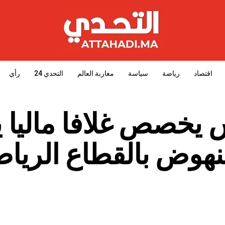
اقتصاد
رياضة
سياسة
مغاربة العالم
التحدي 24
رأي
يخصص غلافا ماليا 
للنهوض بالقطاع الريا