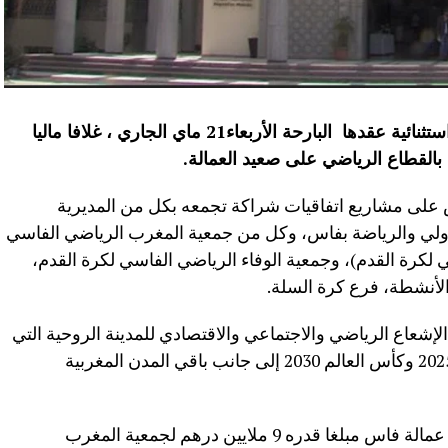
خصص مجلس عمالة فاس، خلال دورة استثنائية عقدها البارحة الأربعاء21 ماي الجاري ، غلافا ماليا
.
لى مشاريع اتفاقيات شراكة تجمعه بكل من المديرية
م الأولي والرياضة بفاس، وكل من جمعية المغرب الرياضي الفاسي
 لكرة القدم)، وجمعية الوفاء الرياضي الفاسي لكرة القدم،
لأنشطة، فرع كرة السلة.
لإشعاع الرياضي والاجتماعي والاقتصادي للمدينة الروحية التي
ستحتضن منافسات كأس الأمم الافريقية 2025 وكأس العالم 2030 إلى جانب باقي المدن المغربية
وبمقتضى هذه الاتفاقيات، يخصص مجلس عمالة فاس مبلغا قدره 9 ملايين درهم لجمعية المغرب