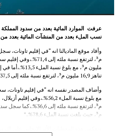
نسب الملء بعدد من المنشآت المائية
بعدد من 
مليون م³، مع بلوغ
تناهز 16,9 مليون م³، لترتفع نسبة ملئه إلى 37,5%.”
م³، حيث بلغت نسبة الملء 78,6%..”
وتعكس هذه المعطيات الأثر الإيجابي على الثروة 