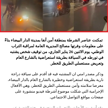
تمكنت عناصر الشرطة بمنطقة أمن أنفا بمدينة الدار البيضاء بناءً
على معلومات وفرتها مصالح المديرية العامة لمراقبة التراب
الوطني، يوم الاثنين 26 يناير الجاري، من توقيف شخص يشتبه
في تورطه في السياقة بطريقة استعراضية بالشارع العام
وتعريض مستعملي الطريق للخطر
.
وذكر مصدر امني ان المشتبه فيه قد أقدم على سياقة دراجة
نارية بطريقة استعراضية وخطيرة بالشارع العام بالدار البيضاء،
معرضا سلامته وأمن مستعملي الطريق للخطر، وهي الأفعال
الإجرامية التي شكلت موضوع أشرطة فيديو منشورة على
صفحات مواقع التواصل الاجتماعي.
وقد أسفرت الأبحاث والتحريات المنجزة في هذه القضية عن