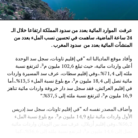
عرفت الموارد المائية بعدد من سدود المملكة ارتفاعا خلال الـ
24 ساعة الماضية، ساهمت في تحسين نسب الملء بعدد من
المنشآت المائية
بعدد من سدود المغرب .
وأفاد موقع الماديالنا انه “في إقليم تاونات، سجل سد الوحدة
أعلى واردات مائية، حيث تبلغ 102,6 مليون م³، لترتفع نسبة
ملئه إلى 71,4%.،وفي إقليم سطات، عرف سد المسيرة واردات
مائية تصل إلى 18,4 مليون م³، مع بلوغ نسبة الملء 13,5%.،أما
في إقليم العرائش، فقد سجل سد دار خروفة واردات مائية تناهز
16,9 مليون م³، لترتفع نسبة ملئه إلى 37,5%.”
وأضاف المصدر نفسه انه “في إقليم تاونات، سجل سد إدريس
الأول واردات مائية تبلغ 14,9 مليون م³، مع بلوغ نسبة الملء
56,2%.،وفي إقليم أزيلال، عرف سد بين الويدان واردات مائية
تصل إلى 14,6 مليون م³، لترتفع نسبة ملئه إلى 36,6%.،كما