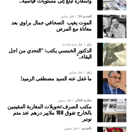
وأسعاره تبلغ إلى مستويات قياسية..
التحدي 24
قبل سنتين
الموت يغيب الصحافي جمال براوي بعد
معاناة مع المرض
رأي
قبل سنة واحدة
الدكتور الخمسي يكتب: “التحدي من اجل
البقاء..”
رأي
قبل سنتين
ما غفل عنه السيد مصطفى الرميد!
مغاربة العالم
قبل سنتين
مكتب الصرف:تحويلات المغاربة المقيمين
بالخارج تفوق 108 ملايير درهم عند متم
نونبر
بالفيديو
قبل سنتين