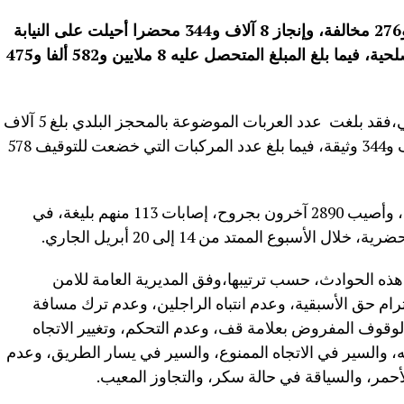
تمكنت مصالح الآمن من تسجيل 47 ألفا و276 مخالفة، وإنجاز 8 آلاف و344 محضرا أحيلت على النيابة
العامة، واستخلاص 38 ألفا و932 غرامة صلحية، فيما بلغ المبلغ المتحصل عليه 8 ملايين و582 ألفا و475
وبحسب بلاغ للمديرية العامة للأمن الوطني،فقد بلغت عدد العربات الموضوعة بالمحجز البلدي بلغ 5 آلاف
و155 عربة، وعدد الوثائق المسحوبة 8 آلاف و344 وثيقة، فيما بلغ عدد المركبات التي خضعت للتوقيف 578
وأضاف البلاغ.أن 27 شخصا لقوا مصرعهم، وأصيب 2890 آخرون بجروح، إصابات 113 منهم بليغة، في
هذه الحوادث، حسب ترتيبها،وفق المديرية العامة للامن
ترام حق الأسبقية، وعدم انتباه الراجلين، وعدم ترك مسافة
لوقوف المفروض بعلامة قف، وعدم التحكم، وتغيير الاتجاه
به، والسير في الاتجاه الممنوع، والسير في يسار الطريق، وعدم
حمر، والسياقة في حالة سكر، والتجاوز المعيب.