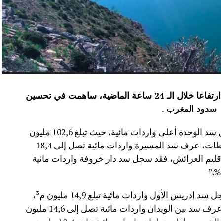
عرفت الموارد المائية بعدد من سدود المملكة ارتفاعا خلال الـ 24 ساعة الماضية، ساهمت في تحسين
سدود المغرب .
وأفاد موقع الماديالنا انه “في إقليم تاونات، سجل سد الوحدة أعلى واردات مائية، حيث تبلغ 102,6 مليون
م³، لترتفع نسبة ملئه إلى 71,4%.،وفي إقليم سطات، عرف سد المسيرة واردات مائية تصل إلى 18,4
 نسبة الملء 13,5%.،أما في إقليم العرائش، فقد سجل سد دار خروفة واردات مائية
وأضاف المصدر نفسه انه “في إقليم تاونات، سجل سد إدريس الأول واردات مائية تبلغ 14,9 مليون م³،
مع بلوغ نسبة الملء 56,2%.،وفي إقليم أزيلال، عرف سد بين الويدان واردات مائية تصل إلى 14,6 مليون