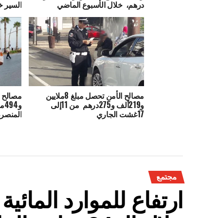
درهم، خلال الأسبوع الماضي
السير خ
مصالح الأمن تحصل مبلغ 8ملايين
و219ألف و275درهم من 11إلى
و4
17غشت الجاري
المنصر
مجتمع
ارتفاع للموارد المائي