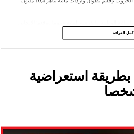
م³، لترتفع نسبة ملئه إلى 36,6%.،كما سجل سد الخروب بإقليم تطوان واردات مائية تناهز 10,4 مليون
المائية الوطنية،والفرشة المئية عموما ووقعها الايجابي
كمل القراءة
ة بطريقة استعراضية
شخصا