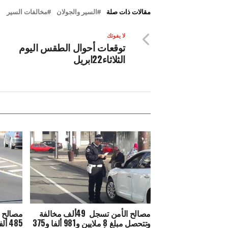
مقالات ذات صلة
السير والجولان
مخالفات السير
لا يفوتك
توقعات أحوال الطقس اليوم
الثلاثاء22ابريل
مصالح الأمن تسجل 49ألف مخالفة
وتتحصل مبلغ 8 ملايين و981 ألفا و375