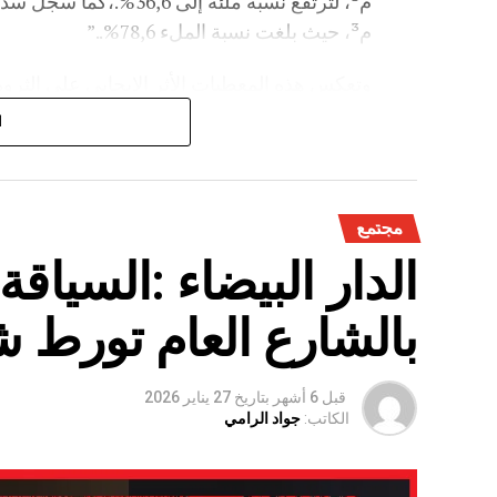
م³، حيث بلغت نسبة الملء 78,6%..”
وتعكس هذه المعطيات الأثر الإيجابي على الثروة 
على الفلاحة بعد سنوات الجفاف .
ا
مجتمع
الدار البيضاء :السياق
بالشارع العام تورط 
قبل 6 أشهر
بتاريخ
27 يناير 2026
الكاتب:
جواد الرامي