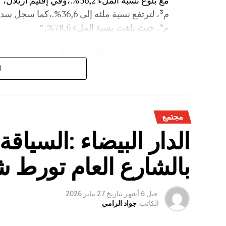
م³، حيث بلغت نسبة الملء 78,6%..”
وتعكس هذه المعطيات الأثر الإيجابي على الثروة 
على الفلاحة بعد سنوات الجفاف .
ا
مجتمع
الدار البيضاء :السياق
بالشارع العام تورط 
قبل 6 أشهر
بتاريخ
27 يناير 2026
الكاتب:
جواد الرامي