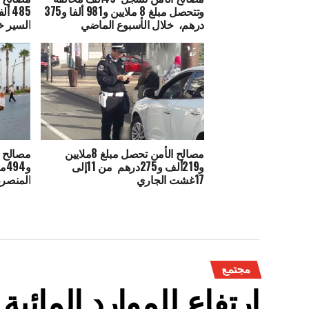
وتتحصل مبلغ 8 ملايين و981 ألفا و375
درهم، خلال الأسبوع الماضي
السير خ
مصالح الأمن تحصل مبلغ 8ملايين
و219ألف و275درهم من 11إلى
و4
17غشت الجاري
المنصر
مجتمع
ارتفاع للموارد المائي