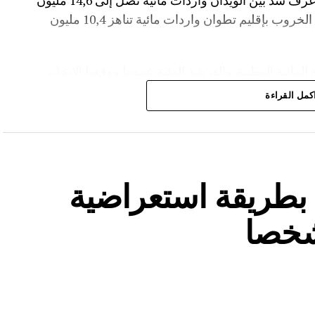
مع بلوغ نسبة الملء 56,2%.،وفي إقليم أزيلال، عرف سد بين الويدان واردات مائية تصل إلى 14,6 مليون
م³، لترتفع نسبة ملئه إلى 36,6%.،كما سجل سد الخروب بإقليم تطوان واردات مائية تناهز 10,4 مليون
المائية الوطنية،والفرشة المئية عموما ووقعها الايجابي
كمل القراءة
ة بطريقة استعراضية
شخصا