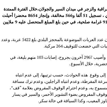
بة والزجر في ميدان السير والجولان،خلال الفترة الممتدة
من 30شتنبر المنصرم إلى06أكتوبر الجاري ، تسجيل 51 ألفا و566 مخالفة، وإنجاز 8654 محضرا أحيلت
على النيابة العامة، واستخلاص 42 ألفا و912 غرامة صلحية، في حين بلغ المبلغ المتحصل عليه 9 ملايين
وذكر بلاغ للمديرية العامة للامن الوطني أن عدد العربات الموضوعة بالمحجز البلدي بلغ 5422 عربة، وعدد
وأشار البلاغ أن 25 شخصا لقوا مصرعهم، وأصيب 2967 آخرون بجروح، إصابات 103 منهم بليغة، في
إلى وقوع هذه الحوادث، حسب ترتيبها، إلى عدم انتباه
سرعة المفرطة، وعدم انتباه الراجلين، وعدم ترك مسافة
 المسموح به، وعدم احترام الوقوف المفروض بعلامة “قف”،
الوقوف المفروض بضوء التشوير الأحمر، والسير في يسار
اوز المعيب، وكذا السياقة في حالة سكر.