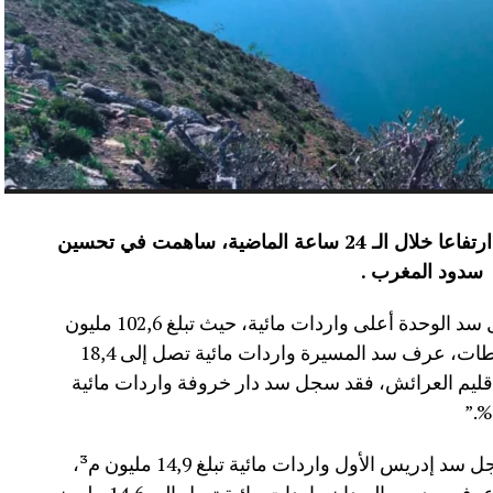
عرفت الموارد المائية بعدد من سدود المملكة ارتفاعا خلال الـ 24 ساعة الماضية، ساهمت في تحسين
سدود المغرب .
وأفاد موقع الماديالنا انه “في إقليم تاونات، سجل سد الوحدة أعلى واردات مائية، حيث تبلغ 102,6 مليون
م³، لترتفع نسبة ملئه إلى 71,4%.،وفي إقليم سطات، عرف سد المسيرة واردات مائية تصل إلى 18,4
 نسبة الملء 13,5%.،أما في إقليم العرائش، فقد سجل سد دار خروفة واردات مائية
وأضاف المصدر نفسه انه “في إقليم تاونات، سجل سد إدريس الأول واردات مائية تبلغ 14,9 مليون م³،