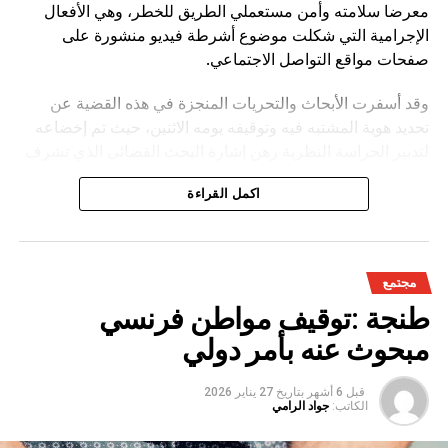
معرضا سلامته وأمن مستعملي الطريق للخطر، وهي الأفعال
الإجرامية التي شكلت موضوع أشرطة فيديو منشورة على
صفحات مواقع التواصل الاجتماعي.
وقد أسفرت الأبحاث والتحريات المنجزة في هذه القضية عن
تحديد هوية المشتبه فيه وتوقيفه يومه الاثنين، حيث تم إخضاعه
لتدبير الحراسة النظرية رهن إشارة البحث القضائي الذي تشرف
عليه النيابة العامة المختصة، وذلك للكشف عن جميع ظروف
اكمل القراءة
وملابسات وخلفيات هذه القضية، وكذا تحديد كافة
مجتمع
طنجة :توقيف مواطن فرنسي
مبحوث عنه بأمر دولي
قبل 6 أشهر
بتاريخ
27 يناير 2026
الكاتب:
جواد الرامي