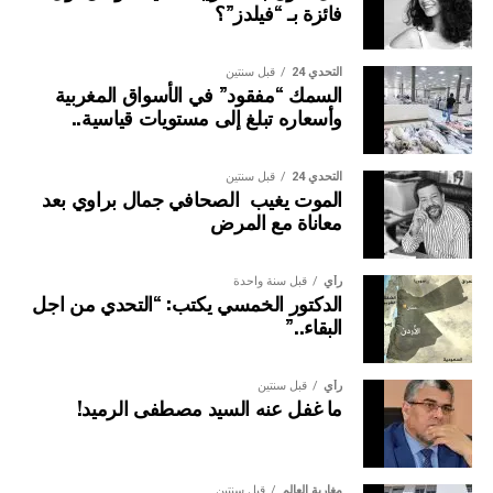
فائزة بـ “فيلدز”؟
التحدي 24
قبل سنتين
السمك “مفقود” في الأسواق المغربية
وأسعاره تبلغ إلى مستويات قياسية..
التحدي 24
قبل سنتين
الموت يغيب الصحافي جمال براوي بعد
معاناة مع المرض
رأي
قبل سنة واحدة
الدكتور الخمسي يكتب: “التحدي من اجل
البقاء..”
رأي
قبل سنتين
ما غفل عنه السيد مصطفى الرميد!
مغاربة العالم
قبل سنتين