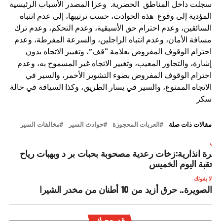
سجلت داخل المناطق الحضرية. وعزا المصدر الأسباب الرئيسية
المؤدية إلى وقوع هذه الحوادث، حسب ترتيبها، إلى عدم انتباه
السائقين، وعدم احترام حق الأسبقية، وعدم التحكم، وعدم ترك
مسافة الأمان، وعدم انتباه الراجلين، والسرعة المفرطة، وعدم
احترام الوقوف المفروض بعلامة “قف”، وتغيير الاتجاه بدون
إشارة، والتجاوز المعيب، وتغيير الاتجاه غير المسموح به، وعدم
احترام الوقوف المفروض بضوء التشوير الأحمر، والسير في
الاتجاه الممنوع، والسير في يسار الطريق، وكذا السياقة في حالة
سكر
مقالات ذات صلة
العربات المحجوزة
حوادث السير
مخالفات السير
لتالي
شرة انذارية:زخات رعدية مصحوبة بحبات بر د وبهبات رياح
رتقبة اليوم الخميس
لا يفوتك
الصويرة.. حرق أزيد من 10 أطنان من مخدر الشيرا
قد يعجبك