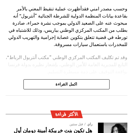
وحسب مصدر امني فقدأظهرت عملية تنقيط المعني بالأمر
بقاعدة بيانات المنظمة الدولية للشرطة الجنائية “أنتربول” أنه
مبحوث عنه على الصعيد الدولي بموجب نشرة حمراء، صادرة
بطلب من المكتب المركزي الوطني بباريس، وذلك للاشتباه في
تورطه في قضية تتعلق بتكوين عصابة إجرامية والتهريب الدولي
للمخدرات باستعمال سيارات مسروقة.
وقد تم تكليف المكتب المركزي الوطني “مكتب أنتربول الرباط”،
التابع للمديرية العامة للأمن الوطني، بإشعار نظيره بدولة فرنسا
بواقعة التوقيف على ذمة مسطرة التسليم.
ويأتي توقيف المشتبه به في سياق التزام المصالح الأمنية
اكمل القراءة
المغربية بتفعيل آليات التعاون الأمني الدولي، خصوصا ملاحقة
وإيقاف الأشخاص المبحوث عنهم على الصعيد الدولي في قضايا
الجريمة العابرة للحدود الوطنية
الأكثر قراءة
رأي
قبل سنتين
هل تكون بنت خريبكة أمينة دومان أول