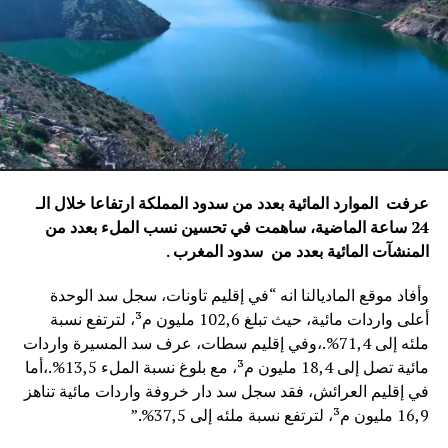
عرفت الموارد المائية بعدد من سدود المملكة ارتفاعا خلال الـ
24 ساعة الماضية، ساهمت في تحسين نسب الملء بعدد من
المنشآت المائية
بعدد من سدود المغرب .
وأفاد موقع الماديالنا انه “في إقليم تاونات، سجل سد الوحدة
أعلى واردات مائية، حيث تبلغ 102,6 مليون م³، لترتفع نسبة
ملئه إلى 71,4%.،وفي إقليم سطات، عرف سد المسيرة واردات
مائية تصل إلى 18,4 مليون م³، مع بلوغ نسبة الملء 13,5%.،أما
في إقليم العرائش، فقد سجل سد دار خروفة واردات مائية تناهز
16,9 مليون م³، لترتفع نسبة ملئه إلى 37,5%.”