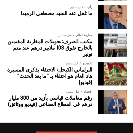
رأي
قبل سنتين
ما غفل عنه السيد مصطفى الرميد!
مغاربة العالم
قبل سنتين
مكتب الصرف:تحويلات المغاربة المقيمين
بالخارج تفوق 108 ملايير درهم عند متم
نونبر
بالفيديو
قبل سنتين
البرلماني الكيحل: الاحتفاء بذكرى المسيرة
هاد العام هو احتفاء بـ “ما بعد الحدث”
(فيديو)
اقتصاد
قبل سنتين
رقم معاملات قياسي بأزيد من 800 مليار
درهم في القطاع الصناعي (فيديو ووثائق)