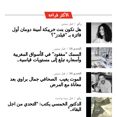
وإيقاف الأشخاص المبحوث عنهم على الصعيد الدولي في قضايا
الجريمة العابرة للحدود الوطنية
الأكثر قراءة
رأي
قبل سنتين
هل تكون بنت خريبكة أمينة دومان أول
فائزة بـ “فيلدز”؟
التحدي 24
قبل سنتين
السمك “مفقود” في الأسواق المغربية
وأسعاره تبلغ إلى مستويات قياسية..
التحدي 24
قبل سنتين
الموت يغيب الصحافي جمال براوي بعد
معاناة مع المرض
رأي
قبل سنة واحدة
الدكتور الخمسي يكتب: “التحدي من اجل
البقاء..”