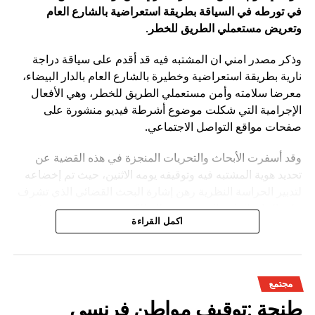
في تورطه في السياقة بطريقة استعراضية بالشارع العام
وتعريض مستعملي الطريق للخطر
.
وذكر مصدر امني ان المشتبه فيه قد أقدم على سياقة دراجة
نارية بطريقة استعراضية وخطيرة بالشارع العام بالدار البيضاء،
معرضا سلامته وأمن مستعملي الطريق للخطر، وهي الأفعال
الإجرامية التي شكلت موضوع أشرطة فيديو منشورة على
صفحات مواقع التواصل الاجتماعي.
وقد أسفرت الأبحاث والتحريات المنجزة في هذه القضية عن
تحديد هوية المشتبه فيه وتوقيفه يومه الاثنين، حيث تم إخضاعه
لتدبير الحراسة النظرية رهن إشارة البحث القضائي الذي تشرف
عليه النيابة العامة المختصة، وذلك للكشف عن جميع ظروف
اكمل القراءة
وملابسات وخلفيات هذه القضية، وكذا تحديد كافة
مجتمع
طنجة :توقيف مواطن فرنسي