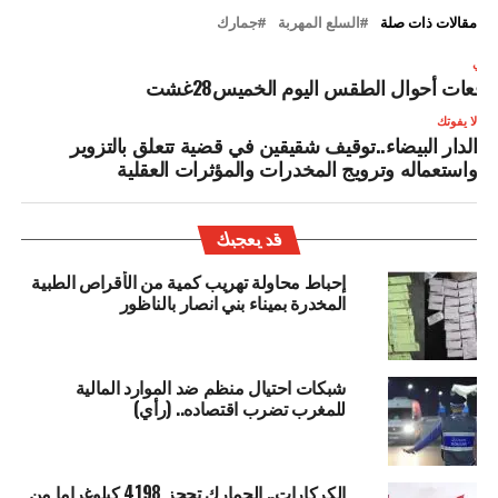
مقالات ذات صلة
السلع المهربة
جمارك
لتالي
وقعات أحوال الطقس اليوم الخميس28غشت
لا يفوتك
الدار البيضاء..توقيف شقيقين في قضية تتعلق بالتزوير
واستعماله وترويج المخدرات والمؤثرات العقلية
قد يعجبك
إحباط محاولة تهريب كمية من الأقراص الطبية
المخدرة بميناء بني انصار بالناظور
شبكات احتيال منظم ضد الموارد المالية
للمغرب تضرب اقتصاده.. (رأي)
الكركارات.. الجمارك تحجز 4198 كيلوغراما من