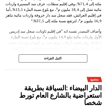
ملئه إلى 71,4%.،وفي إقليم سطات، عرف سد المسيرة واردات
مائية تصل إلى 18,4 مليون م³، مع بلوغ نسبة الملء 13,5%.،أما
في إقليم العرائش، فقد سجل سد دار خروفة واردات مائية تناهز
16,9 مليون م³، لترتفع نسبة ملئه إلى 37,5%.”
وأضاف المصدر نفسه انه “في إقليم تاونات، سجل سد إدريس
الأول واردات مائية تبلغ 14,9 مليون م³، مع بلوغ نسبة الملء
56,2%.،وفي إقليم أزيلال، عرف سد بين الويدان واردات مائية
تصل إلى 14,6 مليون م³، لترتفع نسبة ملئه إلى 36,6%.،كما
سجل سد الخروب بإقليم تطوان واردات مائية تناهز 10,4 مليون
اكمل القراءة
م³، حيث بلغت نسبة الملء 78,6%..”
وتعكس هذه المعطيات الأثر الإيجابي على الثروة المائية
الوطنية،والفرشة المئية عموما ووقعها الايجابي على الفلاحة بعد
مجتمع
سنوات الجفاف .
الدار البيضاء :السياقة بطريقة
استعراضية بالشارع العام تورط
شخصا