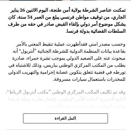
تمكنت عناصر الشرطة بولاية أمن طنجة، اليوم الاثنين 26 يناير
الجاري، من توقيف مواطن فرنسي يبلغ من العمر 34 سنة، كان
يشكل موضوع أمر دولي بإلقاء القبض صادر في حقه من طرف
السلطات القضائية بدولة فرنسا
.
وحسب مصدر امني فقدأظهرت عملية تنقيط المعني بالأمر
بقاعدة بيانات المنظمة الدولية للشرطة الجنائية “أنتربول” أنه
مبحوث عنه على الصعيد الدولي بموجب نشرة حمراء، صادرة
بطلب من المكتب المركزي الوطني بباريس، وذلك للاشتباه في
تورطه في قضية تتعلق بتكوين عصابة إجرامية والتهريب الدولي
للمخدرات باستعمال سيارات مسروقة.
وقد تم تكليف المكتب المركزي الوطني “مكتب أنتربول الرباط”،
التابع للمديرية العامة للأمن الوطني، بإشعار نظيره بدولة فرنسا
بواقعة التوقيف على ذمة مسطرة التسليم.
ويأتي توقيف المشتبه به في سياق التزام المصالح الأمنية
اكمل القراءة
المغربية بتفعيل آليات التعاون الأمني الدولي، خصوصا ملاحقة