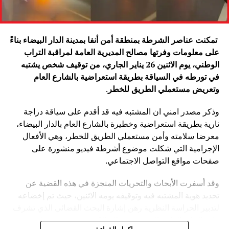
تمكنت عناصر الشرطة بمنطقة أمن أنفا بمدينة الدار البيضاء بناءً
على معلومات وفرتها مصالح المديرية العامة لمراقبة التراب
الوطني، يوم الاثنين 26 يناير الجاري، من توقيف شخص يشتبه
في تورطه في السياقة بطريقة استعراضية بالشارع العام
وتعريض مستعملي الطريق للخطر
.
وذكر مصدر امني ان المشتبه فيه قد أقدم على سياقة دراجة
نارية بطريقة استعراضية وخطيرة بالشارع العام بالدار البيضاء،
معرضا سلامته وأمن مستعملي الطريق للخطر، وهي الأفعال
الإجرامية التي شكلت موضوع أشرطة فيديو منشورة على
صفحات مواقع التواصل الاجتماعي.
وقد أسفرت الأبحاث والتحريات المنجزة في هذه القضية عن
تحديد هوية المشتبه فيه وتوقيفه يومه الاثنين، حيث تم إخضاعه
لتدبير الحراسة النظرية رهن إشارة البحث القضائي الذي تشرف
عليه النيابة العامة المختصة، وذلك للكشف عن جميع ظروف