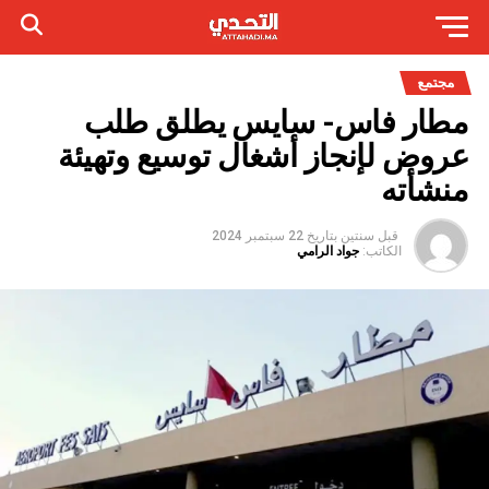
مجتمع
مطار فاس- سايس يطلق طلب
عروض لإنجاز أشغال توسيع وتهيئة
منشأته
قبل سنتين
بتاريخ
22 سبتمبر 2024
الكاتب:
جواد الرامي