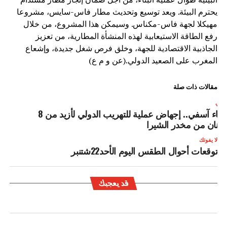
يحترم البيئة. ويعد توسيع وتحديث مطار فاس-سايس، مشروعا
مهيكلا لجهة فاس-مكناس. وسيمكن هذا المشروع، من خلال
رفع الطاقة الاستيعابية لهذه المنشأة المطارية، من تعزيز
الجاذبية الاقتصادية للجهة، وخلق فرص شغل جديدة، وإشعاع
المغرب على الصعيد الدولي.(عن و م ع)
مقالات ذات صلة
لتالي
ميناء آسفي.. إجهاض عملية للتهريب الدولي لأزيد من 8
طنان من مخدر الشيرا
لا يفوتك
توقعات أحوال الطقس اليوم الأحد22شتنبر
قد يعجبك