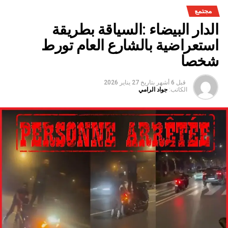
الوطنية،والفرشة المئية عموما ووقعها الايجابي على الفلاحة بعد
مجتمع
سنوات الجفاف .
الدار البيضاء :السياقة بطريقة
استعراضية بالشارع العام تورط
شخصا
قبل 6 أشهر
بتاريخ
27 يناير 2026
الكاتب:
جواد الرامي