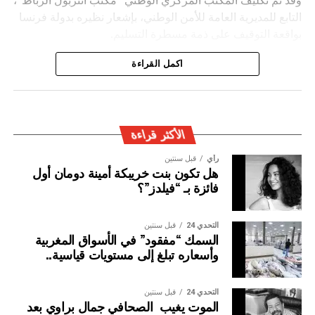
التابع للمديرية العامة للأمن الوطني، بإشعار نظيره بدولة فرنسا
بواقعة التوقيف على ذمة مسطرة التسليم.
ويأتي توقيف المشتبه به في سياق التزام المصالح الأمنية
اكمل القراءة
المغربية بتفعيل آليات التعاون الأمني الدولي، خصوصا ملاحقة
وإيقاف الأشخاص المبحوث عنهم على الصعيد الدولي في قضايا
الجريمة العابرة للحدود الوطنية
الأكثر قراءة
رأي
قبل سنتين
هل تكون بنت خريبكة أمينة دومان أول
فائزة بـ “فيلدز”؟
التحدي 24
قبل سنتين
السمك “مفقود” في الأسواق المغربية
وأسعاره تبلغ إلى مستويات قياسية..
التحدي 24
قبل سنتين
الموت يغيب الصحافي جمال براوي بعد