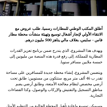
أطلق المكتب الوطني للمطارات رسميا، طلب عروض مع
الانتقاء الأولي لإنجاز أشغال توسيع وتهيئة منشآت محطة مطار
فاس – سايس، بغلاف مالي يناهز 500 مليون درهم
.
ويهدف هذا المشروع، الذي يندرج ضمن برنامج تعزيز القدرات
المطارية للمملكة، إلى رفع قدرة هذه المنصة من مليونين إلى
خمسة ملايين مسافر سنويا.
ويتضمن المشروع، إنشاء محطة جديدة للمسافرين على مساحة
تقدر ب 46 ألف متر مربع، ستتكون من مستويين: طابق تحت
أرضي مخصص لنظام معالجة الأمتعة، وطابق أرضي يضم
مناطق التسجيل والتفتيش والإركاب والوصول، وكذا الفضاءات
التجارية.
وسيمكن توسيع وإعادة تأهيل المحطة الحالية من التنظيم الأمثل