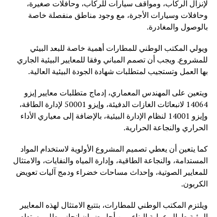
لإنزال الركاب، ومواقف سيارات للركاب، وحافلات صغيرة،
وحافلات وسيارات الأجرة، مع وجود مناطق منفصلة خاصة
بالوصول والمغادرة.
ويولي المكتب الوطني للمطارات أهمية خاصة للبعد البيئي
للمشروع. ويجب أن تصمم المباني وفقا للمعايير البيئية الجاري
بها العمل وتستجيب لمتطلبات شهادة الجودة البيئية العالية.
ويتعين على المهندس المعماري، إدماج متطلبات معايير إيزو
14064 لانبعاثات الغازات الدفيئة، وإيزو 50001 لإدارة الطاقة،
وإيزو 14001 لنظام الإدارة البيئية، بالإضافة إلى معياري الأداء
الحراري والنجاعة الحرارية.
كما يتعين أن يعطي تصميم المشروع الأولوية لاستخدام المواد
المستدامة، والنجاعة الطاقية، وإدارة المياه والنفايات، والامتثال
للمعايير الصوتية، وإحداث مساحات خضراء ودمج آليات تعويض
الكربون.
ويلتزم المكتب الوطني للمطارات، بتتبع الامتثال لهذه المعايير
البيئية طوال عملية البناء، من أجل ضمان إنجاز مطار مستدام