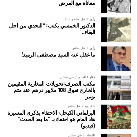
معاناة مع المرض
رأي
قبل سنة واحدة
الدكتور الخمسي يكتب: “التحدي من اجل
البقاء..”
رأي
قبل سنتين
ما غفل عنه السيد مصطفى الرميد!
مغاربة العالم
قبل سنتين
مكتب الصرف:تحويلات المغاربة المقيمين
بالخارج تفوق 108 ملايير درهم عند متم
نونبر
بالفيديو
قبل سنتين
البرلماني الكيحل: الاحتفاء بذكرى المسيرة
هاد العام هو احتفاء بـ “ما بعد الحدث”
(فيديو)
اقتصاد
قبل سنتين