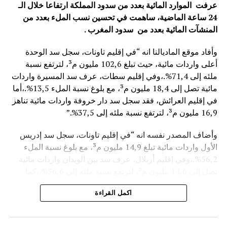
عرفت الموارد المائية بعدد من سدود المملكة ارتفاعا خلال الـ
24 ساعة الماضية، ساهمت في تحسين نسب الملء بعدد من
المنشآت المائية
بعدد من سدود المغرب .
وأفاد موقع الماديالنا انه “في إقليم تاونات، سجل سد الوحدة
أعلى واردات مائية، حيث تبلغ 102,6 مليون م³، لترتفع نسبة
ملئه إلى 71,4%.،وفي إقليم سطات، عرف سد المسيرة واردات
مائية تصل إلى 18,4 مليون م³، مع بلوغ نسبة الملء 13,5%.،أما
في إقليم العرائش، فقد سجل سد دار خروفة واردات مائية تناهز
16,9 مليون م³، لترتفع نسبة ملئه إلى 37,5%.”
وأضاف المصدر نفسه انه “في إقليم تاونات، سجل سد إدريس
الأول واردات مائية تبلغ 14,9 مليون م³، مع بلوغ نسبة الملء
56,2%.،وفي إقليم أزيلال، عرف سد بين الويدان واردات مائية
تصل إلى 14,6 مليون م³، لترتفع نسبة ملئه إلى 36,6%.،كما
سجل سد الخروب بإقليم تطوان واردات مائية تناهز 10,4 مليون
اكمل القراءة
م³، حيث بلغت نسبة الملء 78,6%..”
وتعكس هذه المعطيات الأثر الإيجابي على الثروة المائية