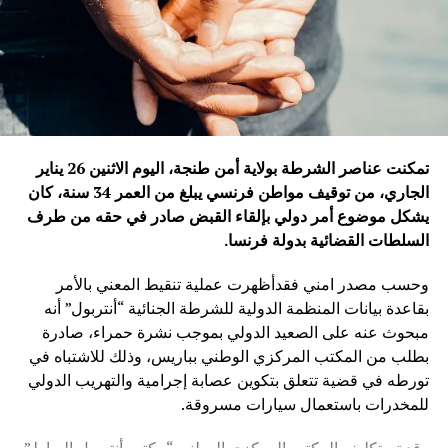
تمكنت عناصر الشرطة بولاية أمن طنجة، اليوم الاثنين 26 يناير
الجاري، من توقيف مواطن فرنسي يبلغ من العمر 34 سنة، كان
يشكل موضوع أمر دولي بإلقاء القبض صادر في حقه من طرف
السلطات القضائية بدولة فرنسا
.
وحسب مصدر امني فقدأظهرت عملية تنقيط المعني بالأمر
بقاعدة بيانات المنظمة الدولية للشرطة الجنائية “أنتربول” أنه
مبحوث عنه على الصعيد الدولي بموجب نشرة حمراء، صادرة
بطلب من المكتب المركزي الوطني بباريس، وذلك للاشتباه في
تورطه في قضية تتعلق بتكوين عصابة إجرامية والتهريب الدولي
للمخدرات باستعمال سيارات مسروقة.
وقد تم تكليف المكتب المركزي الوطني “مكتب أنتربول الرباط”،