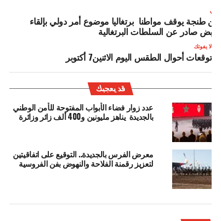
لتالي
من طنجة يوقف مواطنا برتغاليا موضوع أمر دولي بإلقاء
لقبض صادر عن السلطات البرتغالية
لا يفوتك
توقعات أحوال الطقس اليوم الاثنين7 أكتوبر
قد يعجبك
عدد زوار فضاء الأبواب المفتوحة للأمن الوطني
بالجديدة يناهز مليونين و400 ألف زائر وزائرة
معرض الفرس بالجديدة.. التوقيع على اتفاقيتين
لتعزيز رقمنة الفلاحة والنهوض بفن الفروسية