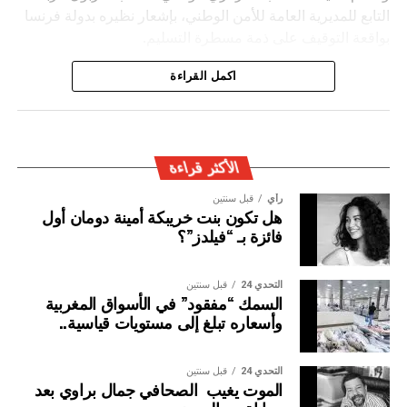
التابع للمديرية العامة للأمن الوطني، بإشعار نظيره بدولة فرنسا
بواقعة التوقيف على ذمة مسطرة التسليم.
ويأتي توقيف المشتبه به في سياق التزام المصالح الأمنية
اكمل القراءة
المغربية بتفعيل آليات التعاون الأمني الدولي، خصوصا ملاحقة
وإيقاف الأشخاص المبحوث عنهم على الصعيد الدولي في قضايا
الجريمة العابرة للحدود الوطنية
الأكثر قراءة
رأي
قبل سنتين
هل تكون بنت خريبكة أمينة دومان أول
فائزة بـ “فيلدز”؟
التحدي 24
قبل سنتين
السمك “مفقود” في الأسواق المغربية
وأسعاره تبلغ إلى مستويات قياسية..
التحدي 24
قبل سنتين
الموت يغيب الصحافي جمال براوي بعد