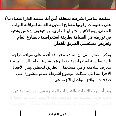
تمكنت عناصر الشرطة بمنطقة أمن أنفا بمدينة الدار البيضاء بناءً
على معلومات وفرتها مصالح المديرية العامة لمراقبة التراب
الوطني، يوم الاثنين 26 يناير الجاري، من توقيف شخص يشتبه
في تورطه في السياقة بطريقة استعراضية بالشارع العام
وتعريض مستعملي الطريق للخطر
.
وذكر مصدر امني ان المشتبه فيه قد أقدم على سياقة دراجة
نارية بطريقة استعراضية وخطيرة بالشارع العام بالدار البيضاء،
معرضا سلامته وأمن مستعملي الطريق للخطر، وهي الأفعال
الإجرامية التي شكلت موضوع أشرطة فيديو منشورة على
صفحات مواقع التواصل الاجتماعي.
وقد أسفرت الأبحاث والتحريات المنجزة في هذه القضية عن
تحديد هوية المشتبه فيه وتوقيفه يومه الاثنين، حيث تم إخضاعه
لتدبير الحراسة النظرية رهن إشارة البحث القضائي الذي تشرف
عليه النيابة العامة المختصة، وذلك للكشف عن جميع ظروف
اكمل القراءة
وملابسات وخلفيات هذه القضية، وكذا تحديد كافة