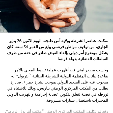
تمكنت عناصر الشرطة بولاية أمن طنجة، اليوم الاثنين 26 يناير
الجاري، من توقيف مواطن فرنسي يبلغ من العمر 34 سنة، كان
يشكل موضوع أمر دولي بإلقاء القبض صادر في حقه من طرف
السلطات القضائية بدولة فرنسا
.
وحسب مصدر امني فقدأظهرت عملية تنقيط المعني بالأمر
بقاعدة بيانات المنظمة الدولية للشرطة الجنائية “أنتربول” أنه
مبحوث عنه على الصعيد الدولي بموجب نشرة حمراء، صادرة
بطلب من المكتب المركزي الوطني بباريس، وذلك للاشتباه في
تورطه في قضية تتعلق بتكوين عصابة إجرامية والتهريب الدولي
للمخدرات باستعمال سيارات مسروقة.
وقد تم تكليف المكتب المركزي الوطني “مكتب أنتربول الرباط”،