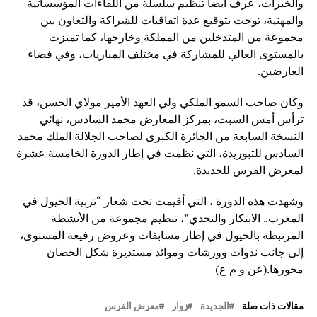
والخبرات، عرف أيضا تنظيم سلسلة من اللقاءات المؤسساتية
والمهنية، توجت بتوقيع عدة اتفاقيات للشراكة والتعاون بين
مجموعة من المتدخلين من المملكة وخارجها، كما تميزت
بالمستوى العالي للمشاركة في مختلف المباريات، وفي فضاء
العارضين.
وكان صاحب السمو الملكي ولي العهد الأمير مولاي الحسن، قد
ترأس أمس السبت، بمركز المعارض محمد السادس، نهائي
النسخة السابعة من الجائزة الكبرى لصاحب الجلالة الملك محمد
السادس للتبوريدة، التي نظمت في إطار الدورة الخامسة عشرة
لمعرض الفرس للجديدة.
وشهدت هذه الدورة ، التي أقيمت تحت شعار “تربية الخيول في
المغرب.. الابتكار والتحدي”، تنظيم مجموعة من الأنشطة
المرتبطة بالخيول في إطار مسابقات وعروض رفيعة المستوى،
إلى جانب ندوات وورشات وموائد مستديرة شكل الحصان
محورها.(عن و م ع)
مقالات ذات صلة
الجديدة
زوار
معرض الفرس