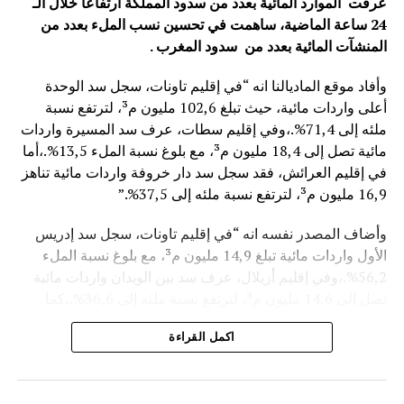
عرفت الموارد المائية بعدد من سدود المملكة ارتفاعا خلال الـ
24 ساعة الماضية، ساهمت في تحسين نسب الملء بعدد من
المنشآت المائية
بعدد من سدود المغرب .
وأفاد موقع الماديالنا انه “في إقليم تاونات، سجل سد الوحدة
أعلى واردات مائية، حيث تبلغ 102,6 مليون م³، لترتفع نسبة
ملئه إلى 71,4%.،وفي إقليم سطات، عرف سد المسيرة واردات
مائية تصل إلى 18,4 مليون م³، مع بلوغ نسبة الملء 13,5%.،أما
في إقليم العرائش، فقد سجل سد دار خروفة واردات مائية تناهز
16,9 مليون م³، لترتفع نسبة ملئه إلى 37,5%.”
وأضاف المصدر نفسه انه “في إقليم تاونات، سجل سد إدريس
الأول واردات مائية تبلغ 14,9 مليون م³، مع بلوغ نسبة الملء
56,2%.،وفي إقليم أزيلال، عرف سد بين الويدان واردات مائية
تصل إلى 14,6 مليون م³، لترتفع نسبة ملئه إلى 36,6%.،كما
سجل سد الخروب بإقليم تطوان واردات مائية تناهز 10,4 مليون
اكمل القراءة
م³، حيث بلغت نسبة الملء 78,6%..”
وتعكس هذه المعطيات الأثر الإيجابي على الثروة المائية
الوطنية،والفرشة المئية عموما ووقعها الايجابي على الفلاحة بعد