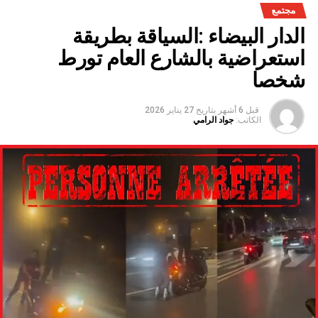
مجتمع
سنوات الجفاف .
الدار البيضاء :السياقة بطريقة
استعراضية بالشارع العام تورط
شخصا
قبل 6 أشهر
بتاريخ
27 يناير 2026
الكاتب:
جواد الرامي