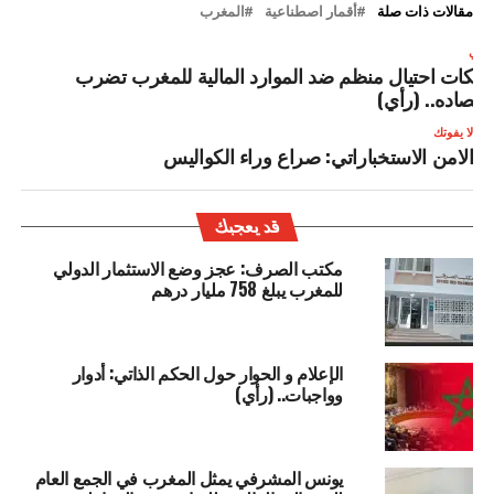
مقالات ذات صلة
أقمار اصطناعية
المغرب
لتالي
بكات احتيال منظم ضد الموارد المالية للمغرب تضرب
قتصاده.. (رأي)
لا يفوتك
الامن الاستخباراتي: صراع وراء الكواليس
قد يعجبك
مكتب الصرف: عجز وضع الاستثمار الدولي
للمغرب يبلغ 758 مليار درهم
الإعلام و الحوار حول الحكم الذاتي: أدوار
وواجبات.. (رأي)
يونس المشرفي يمثل المغرب في الجمع العام