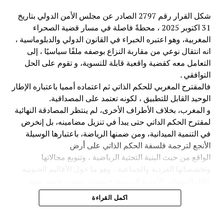
تاريخية من أجل تفاعل القوى الثلاث السياسية والاقتصادية
شكل القرار رقم 2797 الصادر عن مجلس الأمن الدولي بتاريخ
والاجتماعية.
31 اكتوبر 2025 ، محطةً فاصلة في مسار قضية الصحراء
إن تأزر السياسي و الاقتصادي من أجل خلق وبناء حاضنة
المغربية، وهو اعتبره الخبراء في القانون الدولي والدبلوماسية ،
اجتماعية كركن من الاركان الثلاثة وهي شرط للتمكين، وفرصة
انه انتقال نوعي من مقاربة النزاع بوصفه ملفًا سياسيًا ، إلى
لضخ الأفكار وتجديد للمواقع العمل وتحديد الأدوار داخل
التعامل معه كقضية واقعية قابلة للتسوية، و تقوم على الحل
المؤسسات الوطنية، والهيئات السياسية، والمدنية، مع تنظيم
التوافقي .
الجهود والصفوف وبعث رسالة وحدة وطنية حول ما سيتم
فالمقترح المغربي للحكم الذاتي ثم اعتماده أمميا باعتباره الإطار
صياغته كحكم ذاتي متفق عليه، بحيث ننتقل من وضع الاستقرار
الوحيد القابل للتطبيق ، لكونه تعتمد على المصداقية.
الى خلق الازدهار، اي معركة بناء الإنسان المغربي في كل ربوع
و المغرب، بخلاف الأطراف الأخرى، لم ينتظر المصادقة النهائية
المملكة.
لمقترح الحكم الداتي حتى يبدأ في تنزيل مضامينه، بل إنخرض
في التنمية الميدانية، ومن ضمنها الرياضة، باعتبارها الوسيلة
3 تعتبر معركة السرديات وانتصار التنوع والاختلاف من أهم ما
الأنجع لترجمة فلسفة الحكم الذاتي على أرض
يمكن أن يواكبه الإعلام ويشتغل عليه كل ذلك داخل الوحدة التي
الواقع من حيث البنية التحتية الرياضية ، وتنويع مجالاتها
عبر عنها الخطاب الملكي بتحديد يومها ورمزيتها ودلالاتها للأجيال
وتخصصاتها الفردية والجماعية ، وهو ما حول الأقاليم الجنوبية
الصاعدة فإذا كانت المسيرة الخضراء رمز العبقرية السياسية،
خلال السنوات الأخيرة إلى نموذج تنموي متميز، يجسد عمق
فإن نزع قرار الاعتراف السيادة المغربية من هيئة الأمم المتحدة
الانتماء الوطني من خلال مشاريع اقتصادية واجتماعية وثقافية
اكمل القراءة
رمز الحكمة والبصيرة،
ورياضية متكاملة، جعلت من مدن كالعيون والداخلة رمزين
لتطور المغرب الجديد في الشق الرياضي المتنوع ، من خلال