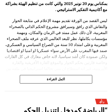
بمكناس يوم 20 نونبر 2025 والتي كانت من تنظيم الهيئة بشراكة
مع أكاديمية التفكير الاستراتيجي .
ليس القصد من الورقة تقديم مهمة الإعلام في متابعة الحوار
والنقاش الذي رافق وسيرافق مشروع الحكم الذاتي بالصحراء
المغربية، لأن ذلك عمل ممتد في الزمان والمكان، ومهمة
مؤسسات بكاملها، نظر للبعد العالمي الذي عرفه ملف الصحراء
المغربية وعلى امتداد 50 سنة من الصراع السياسي و العسكري،
صمد فيها المغرب على الأرض سواء عسكريا او امنيا او اقتصاديا
ولكن صموده كان أشد سياسيا، لانه خاض معارك في كل القارات
وخاصة قارتين بحكم الجوار والموقع القارة الأفريقية والقارة
الأوروبية، غير انه استطاع ان يبني تحالفا استراتيجيا في ملفه بين
دول أوربية لها حضور وقوة في ملف الصحراء لأسباب اقتصادية
اكمل القراءة
تاريخية و الأهم انه انتزع بحكمة وهدوء سند الولايات المتحدة
الأمريكية بدعم تاريخي وواقعي لملف الصحراء المغربية. من هنا
نتناول في هذه الورقة المختصرة عناصر أساسية يمكن أن تكون
جزء من بوصلة إعلامية وأرضية لنقاش عميق تحت سؤال واحد :
رأي
“الرياضة كمدخل لتنزيل الحكم
ما هي مهمة الإعلام والصحافة بكل أجناسها في تطوير النقاش