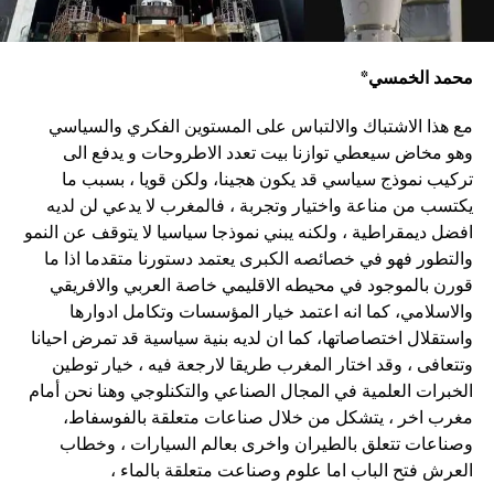
محمد الخمسي*
مع هذا الاشتباك والالتباس على المستوين الفكري والسياسي
وهو مخاض سيعطي توازنا بيت تعدد الاطروحات و يدفع الى
تركيب نموذج سياسي قد يكون هجينا، ولكن قويا ، بسبب ما
يكتسب من مناعة واختيار وتجربة ، فالمغرب لا يدعي لن لديه
افضل ديمقراطية ، ولكنه يبني نموذجا سياسيا لا يتوقف عن النمو
والتطور فهو في خصائصه الكبرى يعتمد دستورنا متقدما اذا ما
قورن بالموجود في محيطه الاقليمي خاصة العربي والافريقي
والاسلامي، كما انه اعتمد خيار المؤسسات وتكامل ادوارها
واستقلال اختصاصاتها، كما ان لديه بنية سياسية قد تمرض احيانا
وتتعافى ، وقد اختار المغرب طريقا لارجعة فيه ، خيار توطين
الخبرات العلمية في المجال الصناعي والتكنلوجي وهنا نحن أمام
مغرب اخر ، يتشكل من خلال صناعات متعلقة بالفوسفاط،
وصناعات تتعلق بالطيران واخرى بعالم السيارات ، وخطاب
العرش فتح الباب اما علوم وصناعت متعلقة بالماء ،