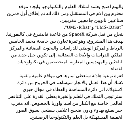
واليوم اصبح يعتمد امتلاك العلوم والتكنولوجيا وايجاد موقع
محترم بين الام في المستقبل ومن ذلك انه تم إطلاق أول قمرين
صناعيين نانويين جامعيين مغربيين،
“UM5-EOSat” و”UM5-Ribat”،
بنجاح من قبل شركة SpaceX من قاعدة فاندنبرغ في كاليفورنيا.
يهدف هذا المشروع، وهو ثمرة تعاون بين جامعة محمد الخامس
بالرباط والمركز الوطني للدراسات والبحوث الفضائية والمركز
الملكي للدراسات والأبحاث الفضائية، إلى تكوين جيل جديد من
الباحثين والمهندسين المغاربة المتخصصين في تكنولوجيات
الفضاء.
قفزة نوعية هادئة ستعطي ثمارها في مواقع علمية وتقنية.
لاشك أن هذا العمل والانجاز سيساهم في الخروج من دائرة
الاستهلاك الى دائرة المساهمة والعطاء في مجال حيوي
استراتيجي التملك في للعلم والخبرة يعطي القدرة على التنافس
العالمي خاصة مع الكبار من اسيا واوربا بالخصوص، انه مغرب
اخير يصنع بهدوء ودون ضجيج اعلامي سطحي يسوق الصور
الخفيفة المستهلكة بل العلم والتكنولوجيا الرصينين.